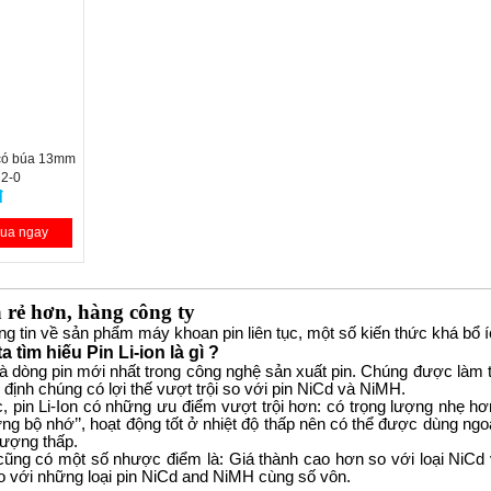
 có búa 13mm
2-0
đ
ua ngay
 rẻ hơn, hàng công ty
ng tin về sản phẩm máy khoan pin liên tục, một số kiến thức khá bổ
 tìm hiếu Pin Li-ion là gì ? 
 là dòng pin mới nhất trong công nghệ sản xuất pin. Chúng được làm từ 
định chúng có lợi thế vượt trội so với pin NiCd và NiMH.
ác, pin Li-Ion có những ưu điểm vượt trội hơn: có trọng lượng nhẹ h
g bộ nhớ’’, hoạt động tốt ở nhiệt độ thấp nên có thể được dùng ngoài 
lượng thấp.
y cũng có một số nhược điểm là: Giá thành cao hơn so với loại NiCd
so với những loại pin NiCd and NiMH cùng số vôn.