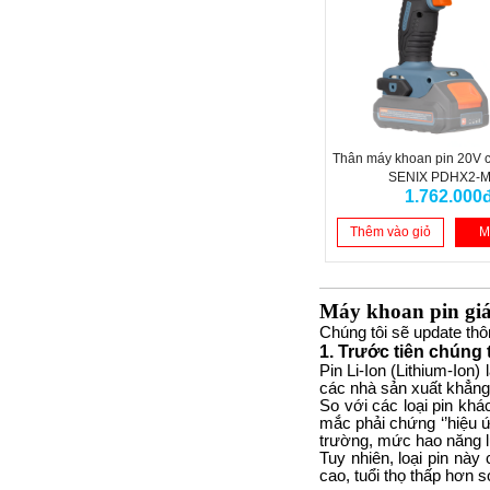
Thân máy khoan pin 20V
SENIX PDHX2-M
1.762.000
Thêm vào giỏ
M
Máy khoan pin giá
Chúng tôi sẽ update thô
1. Trước tiên chúng ta
Pin Li-Ion (Lithium-Ion)
các nhà sản xuất khẳng 
So với các loại pin kh
mắc phải chứng ‘’hiệu ứn
trường, mức hao năng 
Tuy nhiên, loại pin nà
cao, tuổi thọ thấp hơn 