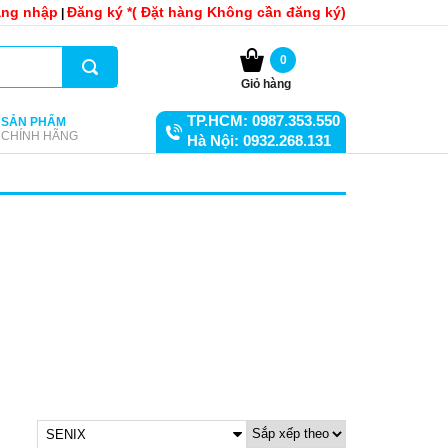
ng nhập
Đăng ký *( Đặt hàng Không cần đăng ký)
|
0
Giỏ hàng
TP.HCM: 0987.353.550
SẢN PHẨM
CHÍNH HÃNG
Hà Nội: 0932.268.131
SENIX