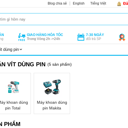
Đă
Blog chia sẻ
English
Tiếng Việt
ÁN
GIAO HÀNG HỎA TỐC
7-30 NGÀY
ng
Trong Vòng 2h ->24h
đổi trả SP
t dùng pin
N VÍT DÙNG PIN
(5 sản phẩm)
áy khoan dùng
Máy khoan dùng
pin Total
pin Makita
N PHẨM