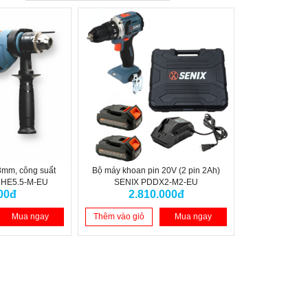
3mm, công suất
Bộ máy khoan pin 20V (2 pin 2Ah)
DHE5.5-M-EU
SENIX PDDX2-M2-EU
00đ
2.810.000đ
Mua ngay
Thêm vào giỏ
Mua ngay