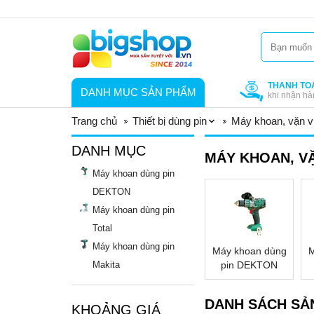
THANH TO
DANH MỤC SẢN PHẨM
khi nhận hà
Trang chủ
Thiết bị dùng pin
Máy khoan, vặn ví
DANH MỤC
MÁY KHOAN, VẶ
Máy khoan dùng pin
DEKTON
Máy khoan dùng pin
Total
Máy khoan dùng pin
Máy khoan dùng
M
Makita
pin DEKTON
DANH SÁCH SẢ
KHOẢNG GIÁ