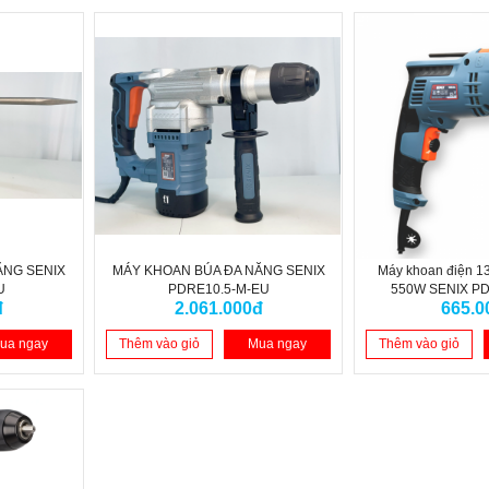
ĂNG SENIX
MÁY KHOAN BÚA ĐA NĂNG SENIX
Máy khoan điện 1
U
PDRE10.5-M-EU
550W SENIX P
đ
2.061.000đ
665.0
ua ngay
Thêm vào giỏ
Mua ngay
Thêm vào giỏ