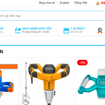
Đă
Blog chia sẻ
English
Tiếng Việt
ÁN
GIAO HÀNG HỎA TỐC
7-30 NGÀY
ng
Trong Vòng 2h ->24h
đổi trả SP
N
-4%