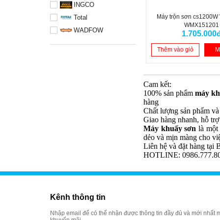
INGCO
Máy trộn sơn cs120
Total
WMX151201
WADFOW
1.705.000
Thêm vào giỏ
M
Cam kết:
100% sản phẩm
máy kh
hàng
Chất lượng sản phẩm và
Giao hàng nhanh, hỗ trợ 
Máy khuấy sơn
là một 
dẻo và mịn màng cho việc
Liên hệ và đặt hàng tại 
HOTLINE: 0986.777.80
Kênh thông tin
Nhập email để có thể nhận được thông tin đầy đủ và mới nhất m