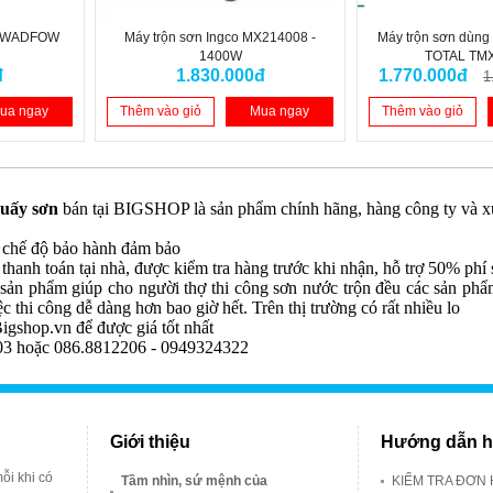
0W WADFOW
Máy trộn sơn Ingco MX214008 -
Máy trộn sơn dùng 
1400W
TOTAL TM
đ
1.830.000đ
1.770.000đ
1
ua ngay
Thêm vào giỏ
Mua ngay
Thêm vào giỏ
uấy sơn
bán tại BIGSHOP là sản phẩm chính hãng, hàng công ty và xu
 chế độ bảo hành đảm bảo
thanh toán tại nhà, được kiểm tra hàng trước khi nhận, hỗ trợ 50% phí 
sản phẩm giúp cho người thợ thi công sơn nước trộn đều các sản phẩ
 thi công dễ dàng hơn bao giờ hết. Trên thị trường có rất nhiều lo
Bigshop.vn để được giá tốt nhất
3 hoặc 086.8812206 - 0949324322
Giới thiệu
Hướng dẫn h
ỗi khi có
Tầm nhìn, sứ mệnh của
KIỂM TRA ĐƠN