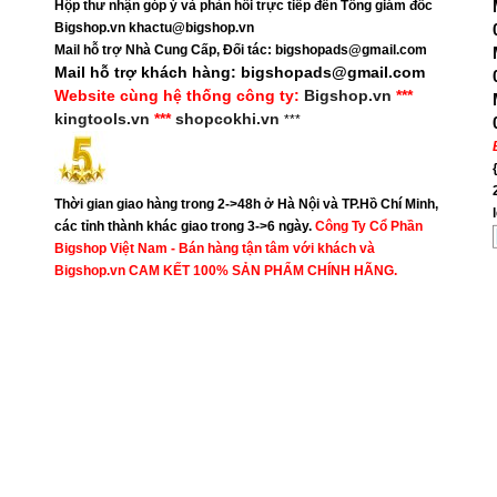
Hộp thư nhận góp ý và phản hồi trực tiếp đến Tổng giám đốc
Bigshop.vn khactu@bigshop.vn
Mail hỗ trợ Nhà Cung Cấp, Đối tác: bigshopads@gmail.com
Mail hỗ trợ khách hàng: bigshopads@gmail.com
Website cùng hệ thống công ty:
Bigshop.vn
***
kingtools.vn
***
shopcokhi.vn
***
Thời gian giao hàng trong 2->48h ở Hà Nội và TP.Hồ Chí Minh,
các tỉnh thành khác giao trong 3->6 ngày.
Công Ty Cổ Phần
Bigshop Việt Nam - Bán hàng tận tâm với khách và
Bigshop.vn CAM KẾT 100% SẢN PHẨM CHÍNH HÃNG.