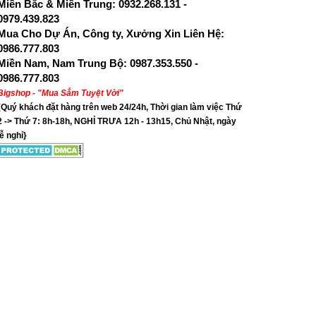
Miền Bắc & Miền Trung: 0932.268.131 -
0979.439.823
Mua Cho Dự Án, Công ty, Xưởng Xin Liên Hệ:
0986.777.803
Miền Nam, Nam Trung Bộ: 0987.353.550 -
0986.777.803
Bigshop - "Mua Sắm Tuyệt Vời"
{Quý khách đặt hàng trên web 24/24h, Thời gian làm việc Thứ
2 -> Thứ 7: 8h-18h, NGHỈ TRƯA 12h - 13h15, Chủ Nhật, ngày
lễ nghỉ}