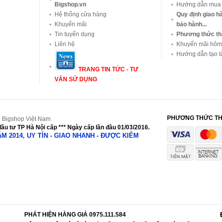
Bigshop.vn
Hướng dẫn mua
Hệ thống cửa hàng
Quy định giao hà
Khuyến mãi
bảo hành...
Tin tuyển dụng
Phương thức th
Liên hệ
Khuyến mãi hôm
Hướng dẫn tạo t
TRANG TIN TỨC - TƯ
VẤN SỬ DỤNG
PHƯƠNG THỨC T
 Bigshop Việt Nam
ầu tư TP Hà Nội cấp *** Ngày cấp lần đầu 01/03/2016.
NĂM 2014, UY TÍN - GIAO NHANH - ĐƯỢC KIỂM
PHÁT HIỆN HÀNG GIẢ 0975.111.584