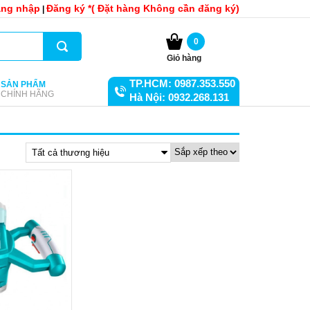
ng nhập
Đăng ký *( Đặt hàng Không cần đăng ký)
|
0
Giỏ hàng
TP.HCM: 0987.353.550
SẢN PHẨM
CHÍNH HÃNG
Hà Nội: 0932.268.131
Tất cả thương hiệu