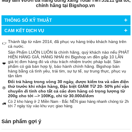
Máy làm vườn đa năng dùng xăng Total TMT55211 giá tốt,
chính hãng tại Bigshop.vn
+
THÔNG SỐ KỸ THUẬT
+
CAM KẾT DỊCH VỤ
Thành lập từ năm 2014, đã phục vụ hàng triệu khách hàng trên
👉
cả nước.
Sản Phẩm LUÔN LUÔN là chính hãng, quý khách nào nếu PHÁT
HIỆN HÀNG GIẢ, HÀNG NHÁI thì Bigshop.vn đền gấp 10 LẦN
giá trị đơn hàng đó và chịu trách nhiệm trước pháp luật. Sản
❤️
phẩm có giá bán hợp lý, bảo hành chính hãng. Bigshop bán
hàng bằng cả tình yêu, trái tim, sự tự tế, sự trung thực, phục vụ
tận tâm
Đổi trả hàng trong vòng 30 ngày, được kiểm tra và cắm điện
thử trước khi nhận hàng, Đặc biệt GIẢM TỪ 20- 50% phí vận
🏵️
chuyển đi tỉnh cho tất cả các đơn hàng có trọng lượng từ
200g cho tới --> 100Kg, chỉ từ 30.000đ/đơn
Có 2 kho hàng ở 2 Miền Nam - Bắc NÊN giao hàng nhanh chóng từ 2h
🚛
tới 7 ngày tùy vào khu vực giao hàng.
Sản phẩm gợi ý