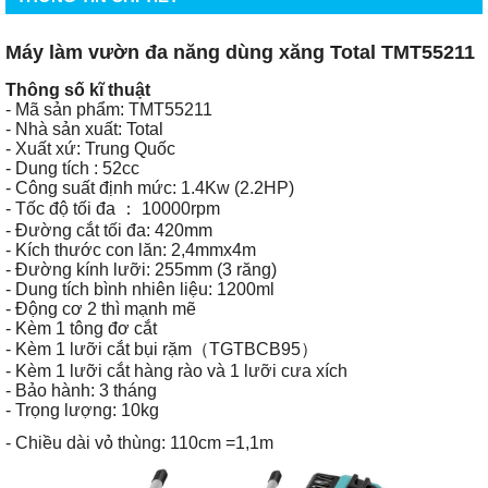
Máy làm vườn đa năng dùng xăng Total TMT55211
Thông số kĩ thuật
- Mã sản phẩm: TMT55211
- Nhà sản xuất: Total
- Xuất xứ: Trung Quốc
- Dung tích : 52cc
- Công suất định mức: 1.4Kw (2.2HP)
- Tốc độ tối đa ： 10000rpm
- Đường cắt tối đa: 420mm
- Kích thước con lăn: 2,4mmx4m
- Đường kính lưỡi: 255mm (3 răng)
- Dung tích bình nhiên liệu: 1200ml
- Động cơ 2 thì mạnh mẽ
- Kèm 1 tông đơ cắt
- Kèm 1 lưỡi cắt bụi rặm（TGTBCB95）
- Kèm 1 lưỡi cắt hàng rào và 1 lưỡi cưa xích
- Bảo hành: 3 tháng
- Trọng lượng: 10kg
- Chiều dài vỏ thùng: 110cm =1,1m