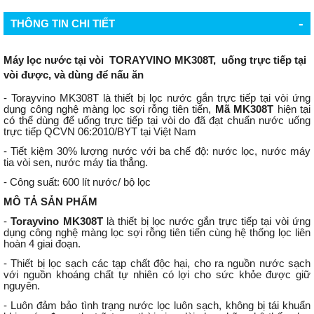
-
THÔNG TIN CHI TIẾT
Máy lọc nước tại vòi TORAYVINO MK308T, uống trực tiếp tại
vòi được, và dùng để nấu ăn
- Torayvino MK308T là thiết bị lọc nước gắn trực tiếp tại vòi ứng
dụng công nghệ màng lọc sợi rỗng tiên tiến,
Mã MK308T
hiện tại
có thể dùng để uống trực tiếp tại vòi do đã đạt chuẩn nước uống
trực tiếp QCVN 06:2010/BYT tại Việt Nam
- Tiết kiệm 30% lượng nước với ba chế độ: nước lọc, nước máy
tia vòi sen, nước máy tia thẳng.
- Công suất: 600 lít nước/ bộ lọc
MÔ TẢ SẢN PHẨM
-
Torayvino MK308T
là thiết bị lọc nước gắn trực tiếp tại vòi ứng
dụng công nghệ màng lọc sợi rỗng tiên tiến cùng hệ thống lọc liên
hoàn 4 giai đoạn.
- Thiết bị lọc sạch các tạp chất độc hại, cho ra nguồn nước sạch
với nguồn khoáng chất tự nhiên có lợi cho sức khỏe được giữ
nguyên.
- Luôn đảm bảo tình trạng nước lọc luôn sạch, không bị tái khuẩn