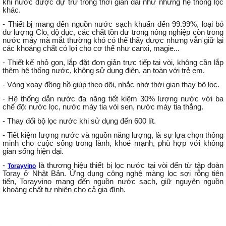
khi nước được dự trữ trong thời gian dài như những hệ thống lọc
khác.
- Thiết bị mang đến nguồn nước sạch khuẩn đến 99.99%, loại bỏ
dư lượng Clo, độ đục, các chất tồn dư trong nông nghiệp còn trong
nước máy mà mắt thường khó có thể thấy được nhưng vẫn giữ lại
các khoáng chất có lợi cho cơ thể như canxi, magie...
- Thiết kế nhỏ gọn, lắp đặt đơn giản trực tiếp tại vòi, không cần lắp
thêm hệ thống nước, không sử dụng điện, an toàn với trẻ em.
- Vòng xoay đồng hồ giúp theo dõi, nhắc nhớ thời gian thay bộ lọc.
- Hệ thống dẫn nước đa năng tiết kiệm 30% lượng nước với ba
chế độ: nước lọc, nước máy tia vòi sen, nước máy tia thẳng.
- Thay đổi bộ lọc nước khi sử dụng đến 600 lít.
- Tiết kiệm lượng nước và nguồn năng lượng, là sự lựa chọn thông
minh cho cuộc sống trong lành, khoẻ mạnh, phù hợp với không
gian sống hiện đại.
-
là thương hiệu thiết bị lọc nước tại vòi đến từ tập đoàn
Torayvino
Toray ở Nhật Bản. Ứng dụng công nghệ màng lọc sợi rỗng tiên
tiến, Torayvino mang đến nguồn nước sạch, giữ nguyên nguồn
khoáng chất tự nhiên cho cả gia đình.