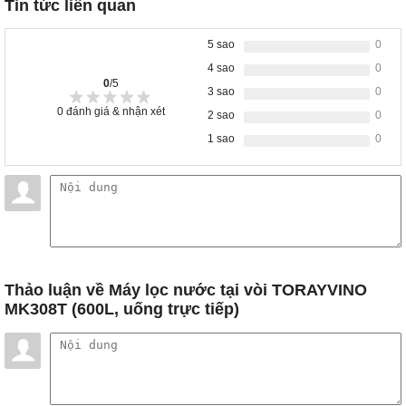
Tin tức liên quan
5 sao
0
4 sao
0
0
/5
3 sao
0
0
đánh giá & nhận xét
2 sao
0
1 sao
0
Thảo luận
về Máy lọc nước tại vòi TORAYVINO
MK308T (600L, uống trực tiếp)