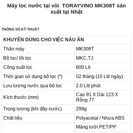
Máy lọc nước tại vòi TORAYVINO MK308T sản
xuất tại Nhật
THÔNG SỐ KỸ THUẬT
KHUYÊN DÙNG CHO VIỆC NẤU ĂN
Thân máy
MK308T
Bộ lọc/ lõi lọc
MKC.TJ
Công suất lọc
600 Lít
Thời gian sử dụng bộ lọc (*)
02 tháng (10 Lít/ ngày)
Lưu lượng nước qua bộ lọc
2.0 Lít/ phút
Cao 91 X Dài 123 X
Kích thước (mm)
Rộng 77
Trọng lượng (khi đầy nước)
299g
Chất liệu
Polyacetal / Nhựa ABS
Màng lưới PET/PP