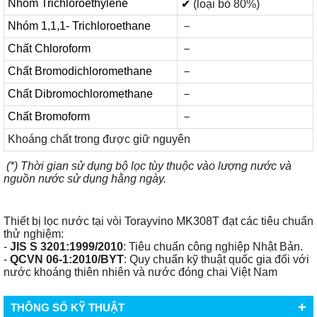
Nhóm Trichloroethylene
✔
(loại bỏ 80%)
Nhóm 1,1,1- Trichloroethane
－
Chất Chloroform
－
Chất Bromodichloromethane
－
Chất Dibromochloromethane
－
Chất Bromoform
－
Khoáng chất trong được giữ nguyên
(*) Thời gian sử dụng bộ lọc tùy thuộc vào lượng nước và
nguồn nước sử dụng hằng ngày.
Thiết bị lọc nước tại vòi Torayvino MK308T đạt các tiêu chuẩn
thử nghiệm:
-
JIS S 3201:1999/2010
: Tiêu chuẩn công nghiệp Nhật Bản.
-
QCVN 06-1:2010/BYT
: Quy chuẩn kỹ thuật quốc gia đối với
nước khoáng thiên nhiên và nước đóng chai Việt Nam
+
THÔNG SỐ KỸ THUẬT