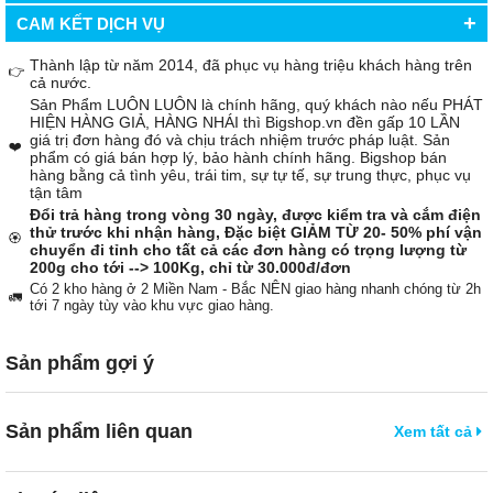
+
CAM KẾT DỊCH VỤ
Thành lập từ năm 2014, đã phục vụ hàng triệu khách hàng trên
👉
cả nước.
Sản Phẩm LUÔN LUÔN là chính hãng, quý khách nào nếu PHÁT
HIỆN HÀNG GIẢ, HÀNG NHÁI thì Bigshop.vn đền gấp 10 LẦN
giá trị đơn hàng đó và chịu trách nhiệm trước pháp luật. Sản
❤️
phẩm có giá bán hợp lý, bảo hành chính hãng. Bigshop bán
hàng bằng cả tình yêu, trái tim, sự tự tế, sự trung thực, phục vụ
tận tâm
Đổi trả hàng trong vòng 30 ngày, được kiểm tra và cắm điện
thử trước khi nhận hàng, Đặc biệt GIẢM TỪ 20- 50% phí vận
🏵️
chuyển đi tỉnh cho tất cả các đơn hàng có trọng lượng từ
200g cho tới --> 100Kg, chỉ từ 30.000đ/đơn
Có 2 kho hàng ở 2 Miền Nam - Bắc NÊN giao hàng nhanh chóng từ 2h
🚛
tới 7 ngày tùy vào khu vực giao hàng.
Sản phẩm gợi ý
Sản phẩm liên quan
Xem tất cả