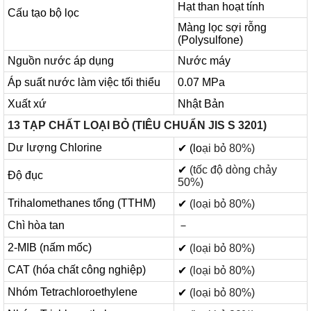
Hạt than hoạt tính
Cấu tạo bộ lọc
Màng lọc sợi rỗng
(Polysulfone)
Nguồn nước áp dụng
Nước máy
Áp suất nước làm việc tối thiểu
0.07 MPa
Xuất xứ
Nhật Bản
13 TẠP CHẤT LOẠI BỎ (TIÊU CHUẨN JIS S 3201)
Dư lượng Chlorine
✔ (lo
ại bỏ 80%)
✔
(tốc độ dòng chảy
Độ đục
50%)
Trihalomethanes tổng (TTHM)
✔
(loại bỏ 80%)
Chì hòa tan
－
2-MIB (nấm mốc)
✔
(loại bỏ 80%)
CAT (hóa chất công nghiệp)
✔
(loại bỏ 80%)
Nhóm Tetrachloroethylene
✔
(loại bỏ 80%)