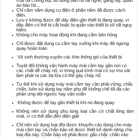
mặt nạ chống bụi, đồ dùng bảo hộ tai nghe, găng tay, quần
áo bảo hộ...
Chỉ cầm nắm dụng cụ điện ở phần nắm đã được cách
điện.
Lưu ý không được để dây điện gần thiết bị đang quay, vì
dây điện có thể bị cắt hoặc bị quấn vào thiết bị sẽ rất nguy
hiểm.
Không cho máy hoạt động khi đang cầm bên hông
Chỉ được đặt dụng cụ cầm tay xuống khi máy đã ngừng
quay hoàn toàn
Vệ sinh thường xuyên các khe thông gió của thiết bị
Tuyệt đối không vận hành máy mài cầm tay gần nơi có
các chất dễ cháy nổ, vì trong quá trình mài có sự ma sát
làm phát ra các tia lửa có thể gây cháy nổ.
Tư thế khi sử dụng máy mài cầm tay cần phải vững, chắc
chắn, luôn sử dụng tay nắm phụ để khống chế tối đa các
phản ứng dội ngược hay vặn xoắn
Không được để tay gần thiết bị khi nó đang quay
Không nên sử dụng phụ tùng loại cần có chất lỏng làm
mát, vì có thể dẫn đến điện giật
Chỉ nên sử dụng loại đĩa được khuyến cáo dùng cho máy
mài cầm tay và chắn bảo vệ được thiết kế dành riêng cho
loại đĩa này. Chắn bảo vệ phải được gắn chắc chắn vào