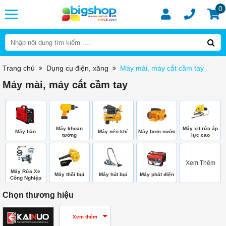
0
Trang chủ
Dụng cụ điện, xăng
Máy mài, máy cắt cầm tay
Máy mài, máy cắt cầm tay
Máy khoan
Máy xịt rửa áp
Máy hàn
Máy nén khí
Máy bơm nước
tường
lực cao
Xem Thêm
Máy Rửa Xe
Máy thổi bụi
Máy hút bụi
Máy phát điện
Công Nghiệp
Chọn thương hiệu
Xem thêm