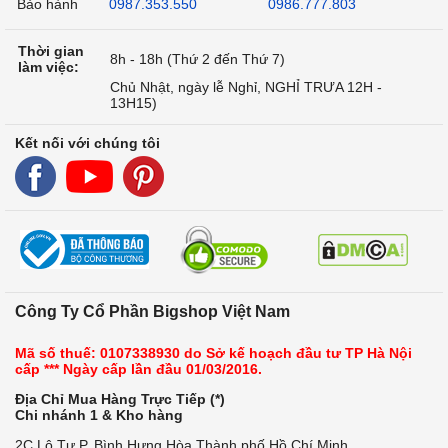
Bảo hành
0987.353.550
0986.777.803
Thời gian
8h - 18h (Thứ 2 đến Thứ 7)
làm việc:
Chủ Nhật, ngày lễ Nghỉ, NGHỈ TRƯA 12H -
13H15)
Kết nối với chúng tôi
Công Ty Cổ Phần Bigshop Việt Nam
Mã số thuế: 0107338930 do Sở kế hoạch đầu tư TP Hà Nội
cấp *** Ngày cấp lần đầu 01/03/2016.
Địa Chỉ Mua Hàng Trực Tiếp (*)
Chi nhánh 1 & Kho hàng
2C Lô Tư,P. Bình Hưng Hòa,Thành phố Hồ Chí Minh