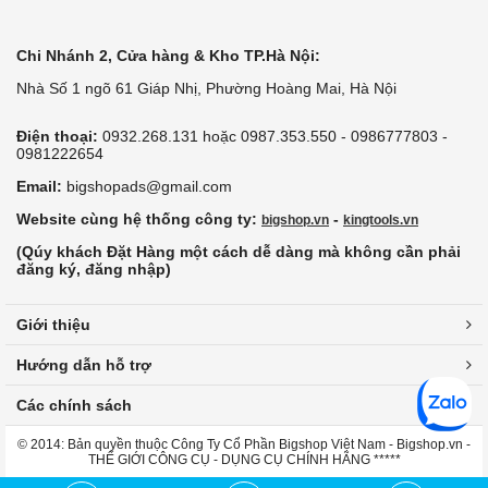
Chi Nhánh 2, Cửa hàng & Kho TP.Hà Nội:
Nhà Số 1 ngõ 61 Giáp Nhị, Phường Hoàng Mai, Hà Nội
Điện thoại:
0932.268.131 hoặc 0987.353.550 - 0986777803 -
0981222654
Email:
bigshopads@gmail.com
Website cùng hệ thống công ty:
-
bigshop.vn
kingtools.vn
(Qúy khách Đặt Hàng một cách dễ dàng mà không cần phải
đăng ký, đăng nhập)
Giới thiệu
Hướng dẫn hỗ trợ
Các chính sách
© 2014: Bản quyền thuộc Công Ty Cổ Phần Bigshop Việt Nam - Bigshop.vn -
THẾ GIỚI CÔNG CỤ - DỤNG CỤ CHÍNH HÃNG *****