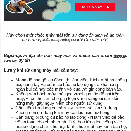
Hãy chọn một chiếc
máy mài tốt
, sử dụng ổn định và an toàn,
nhớ mang
khi làm việc nhé
khẩu trang chống bụi
Bigshop.vn địa chỉ bán máy mài và nhiều sản phẩm
dụng cụ
uy tín
cầm tay
Lưu ý khi sử dụng máy mài cầm tay:
Mang đồ bảo gộ lao động khi làm việc: Kính, mặt nạ chống
bụi, găng tay và quần áo bảo hộ lao động có khả năng
ngăn bụi đá hay các mảnh vỡ của vật gia công bắn vào.
Không vận hành máy mài góc vượt quá tốc độ ghi trên
máy, vì có thể làm cho phụ kiện văng ra ngoài dẫn đến
hỏng máy, gây nguy hiểm cho người sử dụng.
Cần kiểm tra dụng cụ cầm tay trước mỗi lần sử dụng.
Không nên sử dụng khi máy có dấu hiệu hư hỏng.
Cần trang bị dụng cụ bảo hộ lao động khi làm việc để bảo
vệ an toàn cho chính mình. Tuỳ theo từng loại công việc
mà sử dụng chắn che mặt kính chụp mắt hay kính bảo hộ,