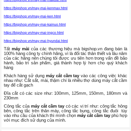
https://bigshop.vn/may-mai-kenmax.html
https://bigshop.vn/may-mai-ken.html
https://bigshop.vn/may-mai-kainuo.html
https://bigshop.vn/may-mai-ingco.html
https://bigshop.vn/may-mai-hyundai.html
Tất
máy mài
của các thương hiệu mà bigshop.vn đang bán là
100% hàng công ty chính hãng, vì là đối tác thân thiết và lâu năm
của các hãng nên chúng tôi được ưu tiên hơn trong vấn đề bảo
hành, bảo trì sản phẩm, giá thành hợp lý hơn cho quý khách
hàng
Khách hàng sử dụng
máy cắt cầm tay
vào các công việc khác
nhau như: Cắt sắt, mài, thậm chí là nhiều thợ dùng máy cắt cầm
tay để cắt gạch
Đĩa cắt có các size như: 100mm, 125mm, 150mm, 180mm và
230mm
Công tắc của
máy cắt cầm tay
có các vị trí như: công tắc hông
bên, công tắc trên thân máy, công tắc bụng, công tắc đuôi tùy
vào nhu cầu của khách thì mình chọn
máy cắt cầm tay
phù hợp
với mục đích sử dụng của mình.