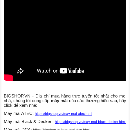
BIGSHOP.VN - Địa chỉ mua hàng trực tuyến tốt nhất cho mọi
nhà, chúng tôi cung cấp
máy mài
của các thương hiệu sau, hãy
click để xem nhé:
Máy mài ATEC:
https://bigshop.vn/may-mai-atec.html
Máy mài Black & Decker:
https://bigshop.vn/may-mai-black-decker.html
Máy mài DCA:
https://bigshop.vn/may-mai-dca.html