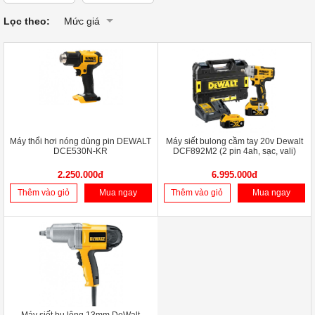
Lọc theo:
Mức giá
Máy thổi hơi nóng dùng pin DEWALT
Máy siết bulong cầm tay 20v Dewalt
DCE530N-KR
DCF892M2 (2 pin 4ah, sạc, vali)
2.250.000đ
6.995.000đ
Thêm vào giỏ
Mua ngay
Thêm vào giỏ
Mua ngay