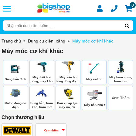
0
Trang chủ
Dụng cụ điện, xăng
Máy móc cơ khí khác
Máy móc cơ khí khác
Máy thổi hơi
Máy vặn bu
Máy bơm chìm,
Súng bắn đinh
Máy cắt cỏ
nóng, máy khò
lông dùng điện,
bơm tỏm
hơi
Xem Thêm
Motor, động cơ
Súng bắn, bơm
Đầu xịt áp lực,
Máy hàn nhiệt
điện
keo, bơm mỡ
máy nổ, đầu
bơm
Chọn thương hiệu
Xem thêm