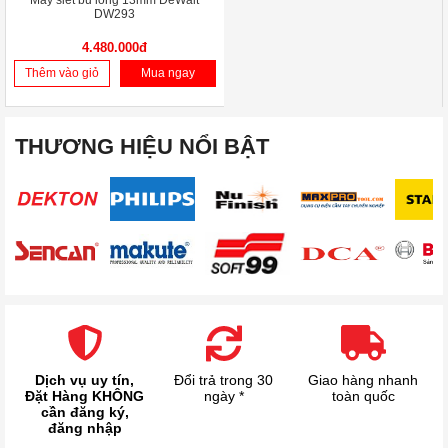
Máy siết bu lông 13mm DeWalt
DW293
4.480.000đ
Thêm vào giỏ
Mua ngay
THƯƠNG HIỆU NỔI BẬT
Dịch vụ uy tín,
Đổi trả trong 30
Giao hàng nhanh
Đặt Hàng KHÔNG
ngày *
toàn quốc
cần đăng ký,
đăng nhập