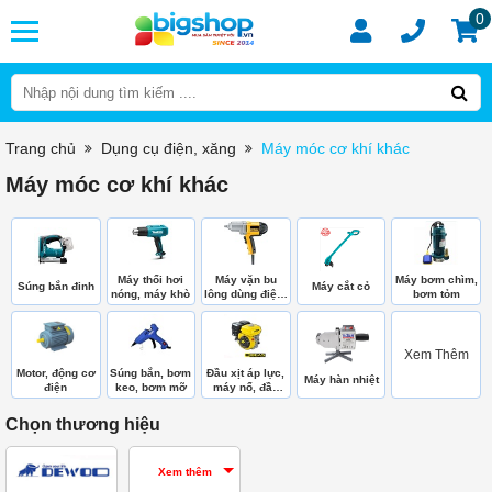
0
Trang chủ
Dụng cụ điện, xăng
Máy móc cơ khí khác
Máy móc cơ khí khác
Máy thổi hơi
Máy vặn bu
Máy bơm chìm,
Súng bắn đinh
Máy cắt cỏ
nóng, máy khò
lông dùng điện,
bơm tỏm
hơi
Xem Thêm
Motor, động cơ
Súng bắn, bơm
Đầu xịt áp lực,
Máy hàn nhiệt
điện
keo, bơm mỡ
máy nổ, đầu
bơm
Chọn thương hiệu
Xem thêm