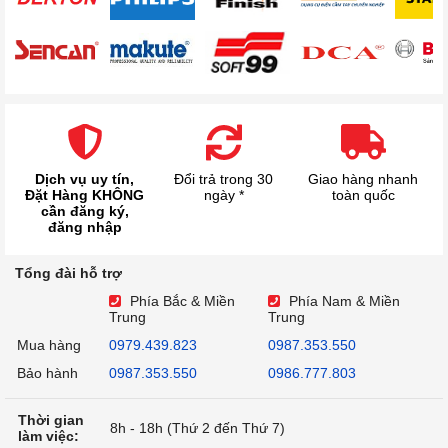
Dịch vụ uy tín,
Đổi trả trong 30
Giao hàng nhanh
Đặt Hàng KHÔNG
ngày *
toàn quốc
cần đăng ký,
đăng nhập
Tổng đài hỗ trợ
Phía Bắc & Miền
Phía Nam & Miền
Trung
Trung
Mua hàng
0979.439.823
0987.353.550
Bảo hành
0987.353.550
0986.777.803
Thời gian
8h - 18h (Thứ 2 đến Thứ 7)
làm việc: