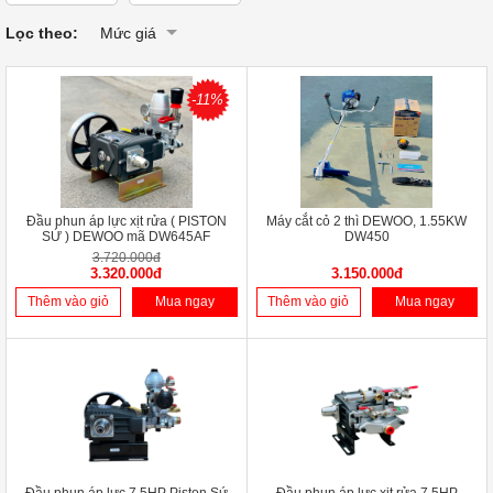
Lọc theo:
Mức giá
-11%
Đầu phun áp lực xịt rửa ( PISTON
Máy cắt cỏ 2 thì DEWOO, 1.55KW
SỨ ) DEWOO mã DW645AF
DW450
3.720.000đ
3.320.000đ
3.150.000đ
Thêm vào giỏ
Mua ngay
Thêm vào giỏ
Mua ngay