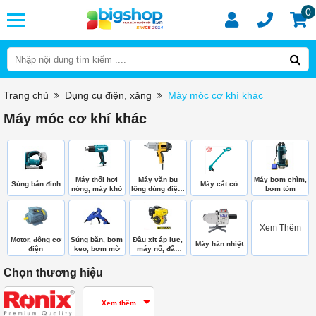
0
Trang chủ
Dụng cụ điện, xăng
Máy móc cơ khí khác
Máy móc cơ khí khác
Máy thổi hơi
Máy vặn bu
Máy bơm chìm,
Súng bắn đinh
Máy cắt cỏ
nóng, máy khò
lông dùng điện,
bơm tỏm
hơi
Xem Thêm
Motor, động cơ
Súng bắn, bơm
Đầu xịt áp lực,
Máy hàn nhiệt
điện
keo, bơm mỡ
máy nổ, đầu
bơm
Chọn thương hiệu
Xem thêm