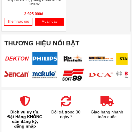
Máy cắt cỏ chạy xăng Ronix 4554
1350W
2.925.000đ
Thêm vào giỏ
Mua ngay
THƯƠNG HIỆU NỔI BẬT
Dịch vụ uy tín,
Đổi trả trong 30
Giao hàng nhanh
Đặt Hàng KHÔNG
ngày *
toàn quốc
cần đăng ký,
đăng nhập