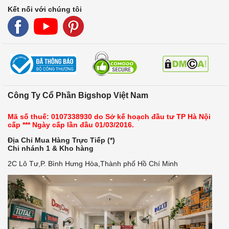
Kết nối với chúng tôi
Công Ty Cổ Phần Bigshop Việt Nam
Mã số thuế: 0107338930 do Sở kế hoạch đầu tư TP Hà Nội
cấp *** Ngày cấp lần đầu 01/03/2016.
Địa Chỉ Mua Hàng Trực Tiếp (*)
Chi nhánh 1 & Kho hàng
2C Lô Tư,P. Bình Hưng Hòa,Thành phố Hồ Chí Minh