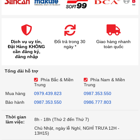
Dịch vụ uy tín,
Đổi trả trong 30
Giao hàng nhanh
Đặt Hàng KHÔNG
ngày *
toàn quốc
cần đăng ký,
đăng nhập
Tổng đài hỗ trợ
Phía Bắc & Miền
Phía Nam & Miền
Trung
Trung
Mua hàng
0979.439.823
0987.353.550
Bảo hành
0987.353.550
0986.777.803
Thời gian
8h - 18h (Thứ 2 đến Thứ 7)
làm việc:
Chủ Nhật, ngày lễ Nghỉ, NGHỈ TRƯA 12H -
13H15)