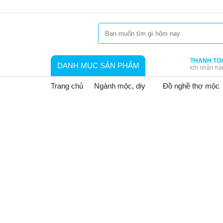
THANH TO
DANH MỤC SẢN PHẨM
khi nhận hà
Trang chủ
Ngành mộc, diy
Đồ nghề thợ mộc