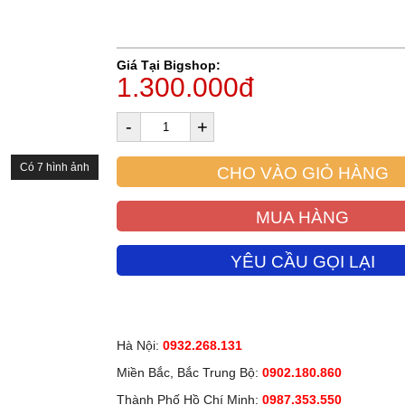
Giá Tại Bigshop:
1.300.000đ
-
+
Có 7 hình ảnh
CHO VÀO GIỎ HÀNG
MUA HÀNG
YÊU CẦU GỌI LẠI
Hà Nội:
0932.268.131
Miền Bắc, Bắc Trung Bộ:
0902.180.860
Thành Phố Hồ Chí Minh:
0987.353.550