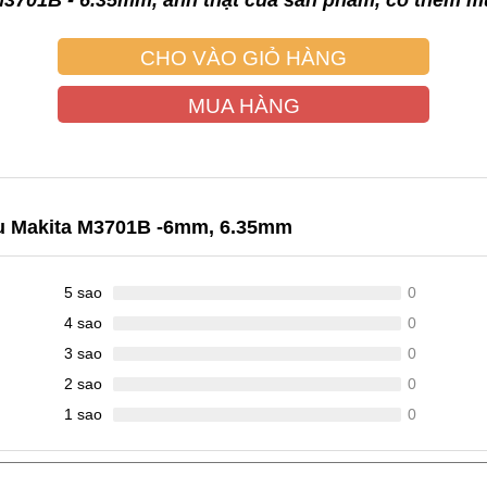
 M3701B - 6.35mm, ảnh thật của sản phẩm, có thêm
CHO VÀO GIỎ HÀNG
MUA HÀNG
lu Makita M3701B -6mm, 6.35mm
5 sao
0
4 sao
0
3 sao
0
2 sao
0
1 sao
0