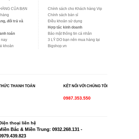
 HÀNG CỦA BẠN
Chính sách cho Khách hàng Vip
 hàng
Chính sách bán sỉ
ng, đổi trả và
Điều khoản sử dụng
Hợp tác kinh doanh
anh toán
Bảo mật thông tin cá nhân
 nay
3 LÝ DO bạn nên mua hàng tại
ài khoản
Bigshop.vn
THỨC THANH TOÁN
KẾT NỐI VỚI CHÚNG TÔI
0987.353.550
Điện thoại liên hệ
Miền Bắc & Miền Trung: 0932.268.131 -
0979.439.823