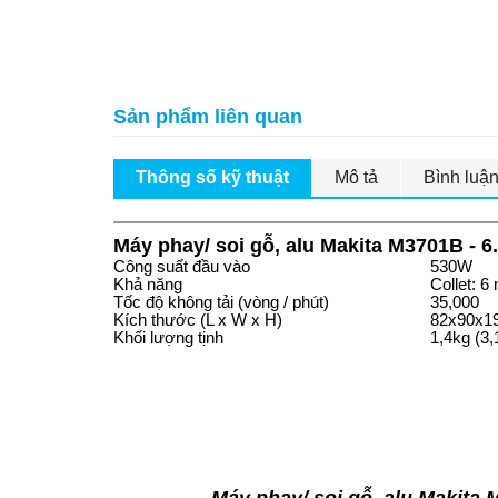
Sản phẩm liên quan
Thông số kỹ thuật
Mô tả
Bình luậ
Máy phay/ soi gỗ, alu Makita M3701B - 
Công suất đầu vào
530W
Khả năng
Collet: 6
Tốc độ không tải (vòng / phút)
35,000
Kích thước (L x W x H)
82x90x199
Khối lượng tịnh
1,4kg (3,