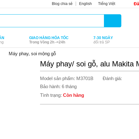
Đă
Blog chia sẻ
English
Tiếng Việt
ÁN
GIAO HÀNG HỎA TỐC
7-30 NGÀY
ng
Trong Vòng 2h ->24h
đổi trả SP
Máy phay, soi mộng gỗ
Máy phay/ soi gỗ, alu Makit
Model sản phẩm: M3701B
Đánh giá:
Bảo hành: 6 tháng
Tình trạng:
Còn hàng