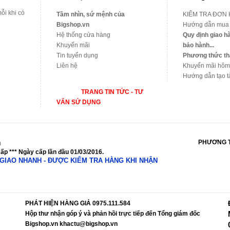
ỗi khi có
Tầm nhìn, sứ mệnh của
KIỂM TRA ĐƠN
Bigshop.vn
Hướng dẫn mua
Hệ thống cửa hàng
Quy định giao hà
Khuyến mãi
bảo hành...
Tin tuyển dụng
Phương thức th
Liên hệ
Khuyến mãi hôm
Hướng dẫn tạo t
TRANG TIN TỨC - TƯ
VẤN SỬ DỤNG
PHƯƠNG 
m
ấp *** Ngày cấp lần đầu 01/03/2016.
N - GIAO NHANH - ĐƯỢC KIỂM TRA HÀNG KHI NHẬN
PHÁT HIỆN HÀNG GIẢ 0975.111.584
Hộp thư nhận góp ý và phản hồi trực tiếp đến Tổng giám đốc
Bigshop.vn khactu@bigshop.vn