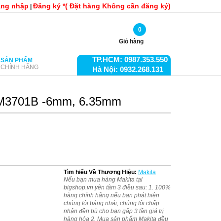
ng nhập
Đăng ký *( Đặt hàng Không cần đăng ký)
|
0
Giỏ hàng
TP.HCM: 0987.353.550
SẢN PHẨM
CHÍNH HÃNG
Hà Nội: 0932.268.131
a M3701B -6mm, 6.35mm
Tìm hiểu Về Thương Hiệu:
Makita
Nếu bạn mua hàng Makita tại
bigshop.vn yên tâm 3 điều sau: 1. 100%
hàng chính hãng nếu bạn phát hiện
chúng tôi báng nhái, chúng tôi chấp
nhận đền bù cho bạn gấp 3 lần giá trị
hàng hóa 2. Mua sản phẩm Makita đều