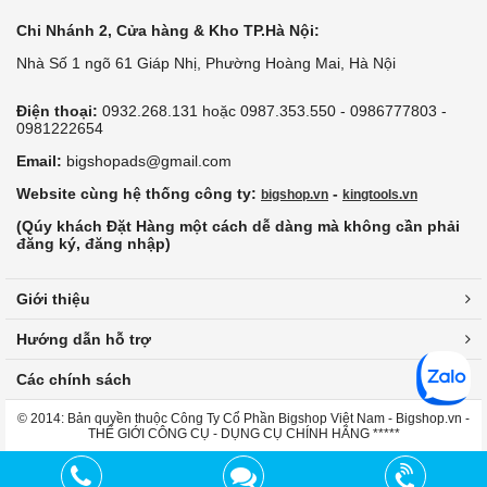
Chi Nhánh 2, Cửa hàng & Kho TP.Hà Nội:
Nhà Số 1 ngõ 61 Giáp Nhị, Phường Hoàng Mai, Hà Nội
Điện thoại:
0932.268.131 hoặc 0987.353.550 - 0986777803 -
0981222654
Email:
bigshopads@gmail.com
Website cùng hệ thống công ty:
-
bigshop.vn
kingtools.vn
(Qúy khách Đặt Hàng một cách dễ dàng mà không cần phải
đăng ký, đăng nhập)
Giới thiệu
Hướng dẫn hỗ trợ
Các chính sách
© 2014: Bản quyền thuộc Công Ty Cổ Phần Bigshop Việt Nam - Bigshop.vn -
THẾ GIỚI CÔNG CỤ - DỤNG CỤ CHÍNH HÃNG *****