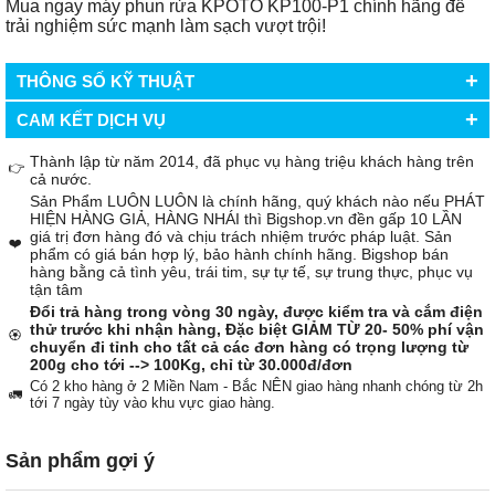
Mua ngay máy phun rửa KPOTO KP100-P1 chính hãng để
trải nghiệm sức mạnh làm sạch vượt trội!
+
THÔNG SỐ KỸ THUẬT
+
CAM KẾT DỊCH VỤ
Thành lập từ năm 2014, đã phục vụ hàng triệu khách hàng trên
👉
cả nước.
Sản Phẩm LUÔN LUÔN là chính hãng, quý khách nào nếu PHÁT
HIỆN HÀNG GIẢ, HÀNG NHÁI thì Bigshop.vn đền gấp 10 LẦN
giá trị đơn hàng đó và chịu trách nhiệm trước pháp luật. Sản
❤️
phẩm có giá bán hợp lý, bảo hành chính hãng. Bigshop bán
hàng bằng cả tình yêu, trái tim, sự tự tế, sự trung thực, phục vụ
tận tâm
Đổi trả hàng trong vòng 30 ngày, được kiểm tra và cắm điện
thử trước khi nhận hàng, Đặc biệt GIẢM TỪ 20- 50% phí vận
🏵️
chuyển đi tỉnh cho tất cả các đơn hàng có trọng lượng từ
200g cho tới --> 100Kg, chỉ từ 30.000đ/đơn
Có 2 kho hàng ở 2 Miền Nam - Bắc NÊN giao hàng nhanh chóng từ 2h
🚛
tới 7 ngày tùy vào khu vực giao hàng.
Sản phẩm gợi ý