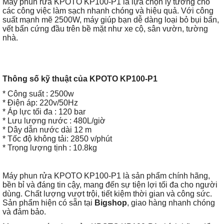
Máy phun rửa KPOTO KP100-P1 là lựa chọn lý tưởng cho
các công việc làm sạch nhanh chóng và hiệu quả. Với công
suất mạnh mẽ 2500W, máy giúp bạn dễ dàng loại bỏ bụi bẩn,
vết bẩn cứng đầu trên bề mặt như xe cộ, sân vườn, tường
nhà.
Thông số kỹ thuật của KPOTO KP100-P1
* Công suất : 2500w
* Điện áp: 220v/50Hz
* Áp lực tối đa : 120 bar
* Lưu lượng nước : 480L/giờ
* Dây dẫn nước dài 12 m
* Tốc độ không tải: 2850 v/phút
* Trọng lượng tịnh : 10.8kg
Máy phun rửa KPOTO KP100-P1 là sản phẩm chính hãng,
bền bỉ và đáng tin cậy, mang đến sự tiện lợi tối đa cho người
dùng. Chất lượng vượt trội, tiết kiệm thời gian và công sức.
Sản phẩm hiện có sẵn tại
Bigshop
, giao hàng nhanh chóng
và đảm bảo.