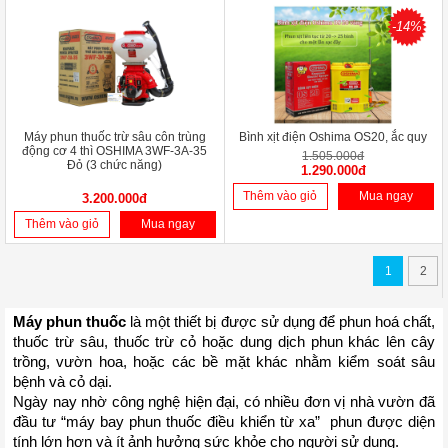
-14%
Máy phun thuốc trừ sâu côn trùng
Bình xịt điện Oshima OS20, ắc quy
động cơ 4 thì OSHIMA 3WF-3A-35
1.505.000đ
Đỏ (3 chức năng)
1.290.000đ
Thêm vào giỏ
Mua ngay
3.200.000đ
Thêm vào giỏ
Mua ngay
1
2
Máy phun thuốc 
là một thiết bị được sử dụng để phun hoá chất, 
thuốc trừ sâu, thuốc trừ cỏ hoặc dung dịch phun khác lên cây 
trồng, vườn hoa, hoặc các bề mặt khác nhằm kiểm soát sâu 
bệnh và cỏ dại.
Ngày nay nhờ công nghệ hiện đại, có nhiều đơn vị nhà vườn đã 
đầu tư “máy bay phun thuốc điều khiển từ xa”  phun được diện 
tính lớn hơn và ít ảnh hưởng sức khỏe cho người sử dụng.