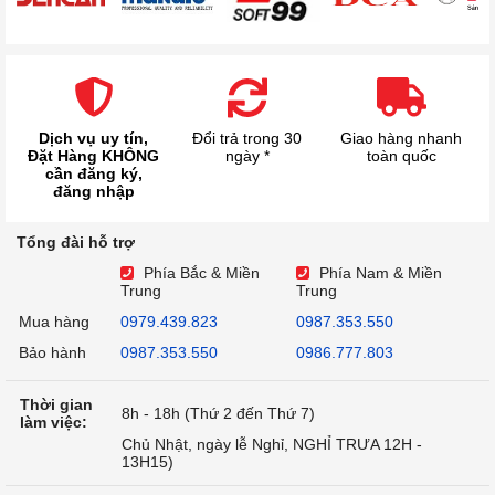
Dịch vụ uy tín,
Đổi trả trong 30
Giao hàng nhanh
Đặt Hàng KHÔNG
ngày *
toàn quốc
cần đăng ký,
đăng nhập
Tổng đài hỗ trợ
Phía Bắc & Miền
Phía Nam & Miền
Trung
Trung
Mua hàng
0979.439.823
0987.353.550
Bảo hành
0987.353.550
0986.777.803
Thời gian
8h - 18h (Thứ 2 đến Thứ 7)
làm việc:
Chủ Nhật, ngày lễ Nghỉ, NGHỈ TRƯA 12H -
13H15)