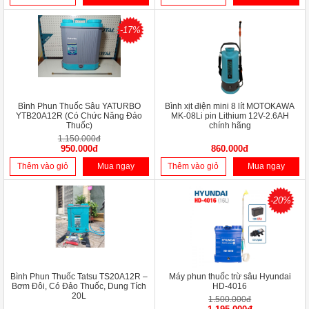
-17%
Bình Phun Thuốc Sâu YATURBO
Bình xịt điện mini 8 lít MOTOKAWA
YTB20A12R (Có Chức Năng Đảo
MK-08Li pin Lithium 12V-2.6AH
Thuốc)
chính hãng
1.150.000đ
950.000đ
860.000đ
Thêm vào giỏ
Mua ngay
Thêm vào giỏ
Mua ngay
-20%
Bình Phun Thuốc Tatsu TS20A12R –
Máy phun thuốc trừ sâu Hyundai
Bơm Đôi, Có Đảo Thuốc, Dung Tích
HD-4016
20L
1.500.000đ