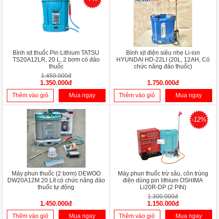
Bình xịt thuốc Pin Lithium TATSU
Bình xịt điện siêu nhẹ Li-ion
TS20A12LR, 20 L, 2 bơm có đảo
HYUNDAI HD-22LI (20L, 12AH, Có
thuốc
chức năng đảo thuốc)
1.450.000đ
1.350.000đ
1.750.000đ
Thêm vào giỏ
Mua ngay
Thêm vào giỏ
Mua ngay
-12%
Máy phun thuốc (2 bơm) DEWOO
Máy phun thuốc trừ sâu, côn trùng
DW20A12M 20 Lít có chức năng đảo
điện dùng pin lithium OSHIMA
thuốc tự động
Li20R-DP (2 PIN)
1.300.000đ
1.450.000đ
1.150.000đ
Thêm vào giỏ
Mua ngay
Thêm vào giỏ
Mua ngay