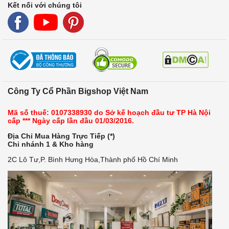
Kết nối với chúng tôi
Công Ty Cổ Phần Bigshop Việt Nam
Mã số thuế: 0107338930 do Sở kế hoạch đầu tư TP Hà Nội
cấp *** Ngày cấp lần đầu 01/03/2016.
Địa Chỉ Mua Hàng Trực Tiếp (*)
Chi nhánh 1 & Kho hàng
2C Lô Tư,P. Bình Hưng Hòa,Thành phố Hồ Chí Minh