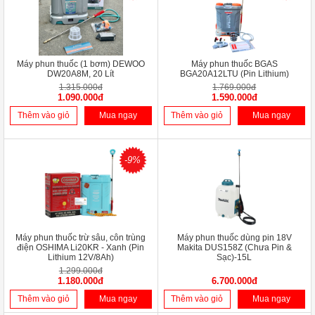
Máy phun thuốc (1 bơm) DEWOO
Máy phun thuốc BGAS
DW20A8M, 20 Lít
BGA20A12LTU (Pin Lithium)
1.315.000đ
1.769.000đ
1.090.000đ
1.590.000đ
Thêm vào giỏ
Mua ngay
Thêm vào giỏ
Mua ngay
-9%
Máy phun thuốc trừ sâu, côn trùng
Máy phun thuốc dùng pin 18V
điện OSHIMA Li20KR - Xanh (Pin
Makita DUS158Z (Chưa Pin &
Lithium 12V/8Ah)
Sạc)-15L
1.299.000đ
1.180.000đ
6.700.000đ
Thêm vào giỏ
Mua ngay
Thêm vào giỏ
Mua ngay