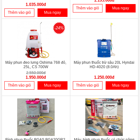
1.195.000đ
1.035.000đ
Thêm vào giỏ
Mua ngay
Thêm vào giỏ
Mua ngay
-24%
Máy phun đeo lưng Oshima 768 đỏ,
Máy phun thuốc trừ sâu 20L Hyndai
25L, CS 700W
HD-4020 (8.0Ah)
2.550.000đ
1.950.000đ
1.250.000đ
Thêm vào giỏ
Mua ngay
Thêm vào giỏ
Mua ngay
Bình phun thuốc BGAS BGA20GR2,
Máy, bình phun thuốc có chức năng