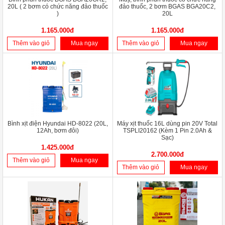
20L ( 2 bơm có chức năng đảo thuốc
đảo thuốc, 2 bơm BGAS BGA20C2,
)
20L
1.165.000đ
1.165.000đ
Thêm vào giỏ
Mua ngay
Thêm vào giỏ
Mua ngay
Bình xịt điện Hyundai HD-8022 (20L,
Máy xịt thuốc 16L dùng pin 20V Total
12Ah, bơm đôi)
TSPLI20162 (Kèm 1 Pin 2.0Ah &
Sạc)
1.425.000đ
2.700.000đ
Thêm vào giỏ
Mua ngay
Thêm vào giỏ
Mua ngay