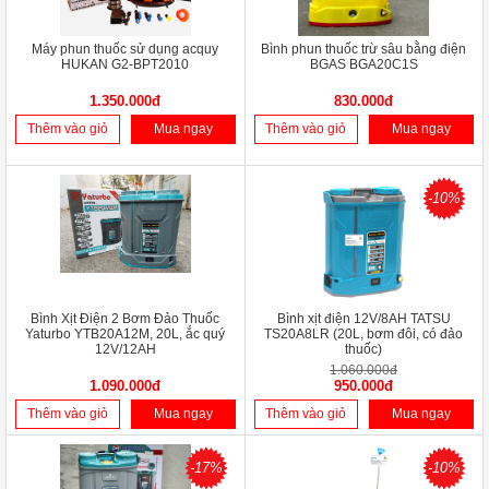
Máy phun thuốc sử dụng acquy
Bình phun thuốc trừ sâu bằng điện
HUKAN G2-BPT2010
BGAS BGA20C1S
1.350.000đ
830.000đ
Thêm vào giỏ
Mua ngay
Thêm vào giỏ
Mua ngay
-10%
Bình Xịt Điện 2 Bơm Đảo Thuốc
Bình xịt điện 12V/8AH TATSU
Yaturbo YTB20A12M, 20L, ắc quý
TS20A8LR (20L, bơm đôi, có đảo
12V/12AH
thuốc)
1.060.000đ
1.090.000đ
950.000đ
Thêm vào giỏ
Mua ngay
Thêm vào giỏ
Mua ngay
-17%
-10%