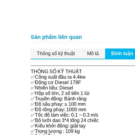
Sản phẩm liên quan
Thông số kỹ thuật
Mô tả
Bình luận
THÔNG SỐ KỸ THUẬT
✅Công suất đầu ra 4.4kw
✅Động cơ Diesel 178F
✅Nhiên liệu: Diesel
✅Hộp số lớn, 2 số tiến 1 lùi
✅Truyền động: Bánh răng
✅Độ sâu phay: ≥ 100 mm
✅Độ rộng phay: 1000 mm
✅Tốc độ làm việc: 0.1 ~ 0.3 m/s
✅Bộ lưỡi dao 3*4 tổng 24 chiếc
✅Kiểu khởi động: giật tay
✅Trọng lượng : 109 kg