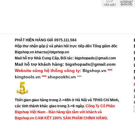
PHÁT HIỆN HÀNG GIẢ 0975.111.584
Hộp thư nhận góp ý và phản hồi trực tiếp đến Tổng giám đốc
Bigshop.vn khactu@bigshop.vn
Mail hỗ trợ Nhà Cung Cấp, Đối tác: bigshopads@gmail.com
Mail hỗ trợ khách hàng: bigshopads@gmail.com
Website cùng hệ thống công ty:
Bigshop.vn
***
kingtools.vn
***
shopcokhi.vn
***
Thời gian giao hàng trong 2->48h ở Hà Nội và TP.Hồ Chí Minh,
các tỉnh thành khác giao trong 3->6 ngày.
Công Ty Cổ Phần
Bigshop Việt Nam - Bán hàng tận tâm với khách và
Bigshop.vn CAM KẾT 100% SẢN PHẨM CHÍNH HÃNG.