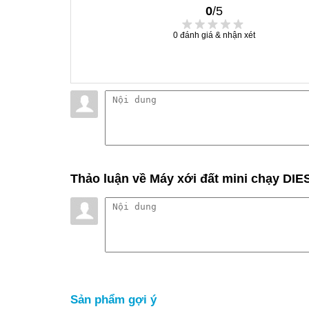
0
/5
0
đánh giá & nhận xét
Thảo luận
về Máy xới đất mini chạy DI
Sản phẩm gợi ý