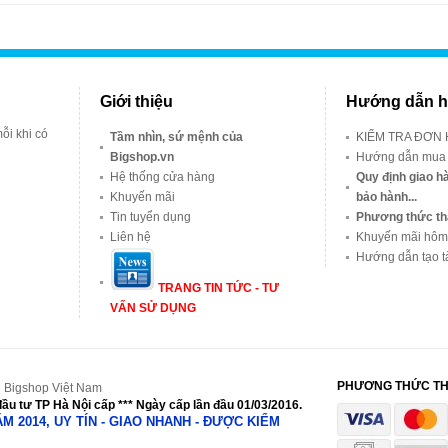
Giới thiệu
Hướng dẫn h
ỗi khi có
Tầm nhìn, sứ mệnh của
KIỂM TRA ĐƠN
Bigshop.vn
Hướng dẫn mua
Hệ thống cửa hàng
Quy định giao hà
Khuyến mãi
bảo hành...
Tin tuyển dụng
Phương thức th
Liên hệ
Khuyến mãi hôm
Hướng dẫn tạo t
TRANG TIN TỨC - TƯ
VẤN SỬ DỤNG
PHƯƠNG THỨC T
 Bigshop Việt Nam
ầu tư TP Hà Nội cấp *** Ngày cấp lần đầu 01/03/2016.
NĂM 2014, UY TÍN - GIAO NHANH - ĐƯỢC KIỂM