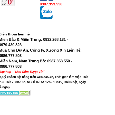
0987.353.550
Điện thoại liên hệ
Miền Bắc & Miền Trung: 0932.268.131 -
0979.439.823
Mua Cho Dự Án, Công ty, Xưởng Xin Liên Hệ:
0986.777.803
Miền Nam, Nam Trung Bộ: 0987.353.550 -
0986.777.803
Bigshop - "Mua Sắm Tuyệt Vời"
{Quý khách đặt hàng trên web 24/24h, Thời gian làm việc Thứ
2 -> Thứ 7: 8h-18h, NGHỈ TRƯA 12h - 13h15, Chủ Nhật, ngày
lễ nghỉ}