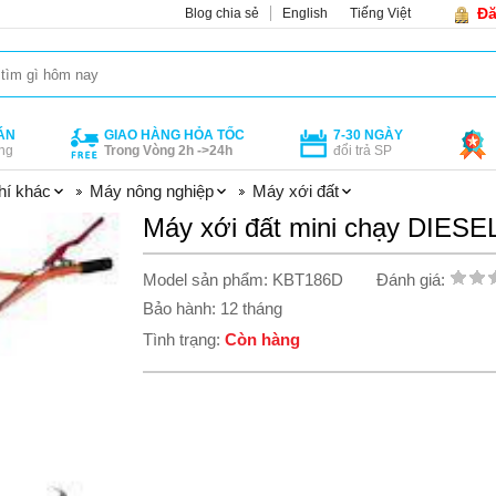
Đă
Blog chia sẻ
English
Tiếng Việt
ÁN
GIAO HÀNG HỎA TỐC
7-30 NGÀY
ng
Trong Vòng 2h ->24h
đổi trả SP
hí khác
Máy nông nghiệp
Máy xới đất
Máy xới đất mini chạy DIES
Model sản phẩm: KBT186D
Đánh giá:
Bảo hành: 12 tháng
Tình trạng:
Còn hàng