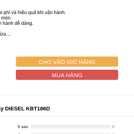
i phí và hiệu quả khi vận hành.
 mòn.
ận hành dễ dàng.
 bừa…
CHO VÀO GIỎ HÀNG
MUA HÀNG
hạy DIESEL KBT186D
5 sao
0