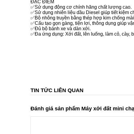
ĐẶC ĐIỂM
✅Sử dụng động cơ chính hãng chất lượng cao.
✅Sử dụng nhiên liệu dầu Diesel giúp tiết kiệm ch
✅Bộ nhông truyền bằng thép hợp kim chống mài
✅Cấu tạo gọn gàng, tiện lợi, thông dụng giúp v
✅Đủ bộ bánh xe và dàn xới.
✅Đa ứng dụng: Xới đất, lên luống, làm cỏ, cày,
TIN TỨC LIÊN QUAN
Đánh giá sản phẩm Máy xới đất mini c