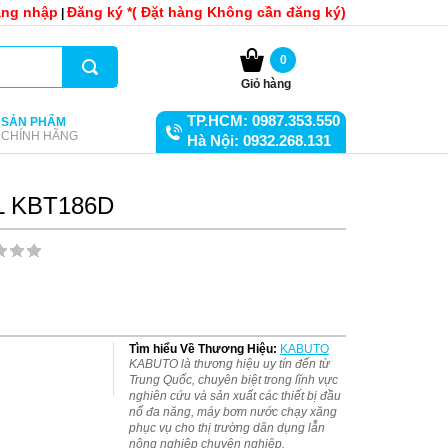
ng nhập
Đăng ký *( Đặt hàng Không cần đăng ký)
|
0
Giỏ hàng
TP.HCM: 0987.353.550
SẢN PHẨM
CHÍNH HÃNG
Hà Nội: 0932.268.131
EL KBT186D
Tìm hiểu Về Thương Hiệu:
KABUTO
KABUTO là thương hiệu uy tín đến từ
Trung Quốc, chuyên biệt trong lĩnh vực
nghiên cứu và sản xuất các thiết bị đầu
nổ đa năng, máy bơm nước chạy xăng
phục vụ cho thị trường dân dụng lẫn
nông nghiệp chuyên nghiệp.