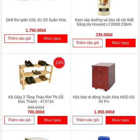
Ghế thư giãn GXL-01-03 Xuân Hòa
Kem sáp dưỡng và bảo vệ nội thất
bằng da Howard LC0008 236ml
1.750.000đ
330.000đ
Thêm vào giỏ
Mua ngay
Thêm vào giỏ
Mua ngay
-13%
Kệ Giày 3 Tầng Tháo Rời TN Gỗ
Hộc bàn di động Xuân Hòa HDD-03-
Đức Thành - 47371K
00 PU
800.000đ
700.000đ
1.450.000đ
Thêm vào giỏ
Mua ngay
Thêm vào giỏ
Mua ngay