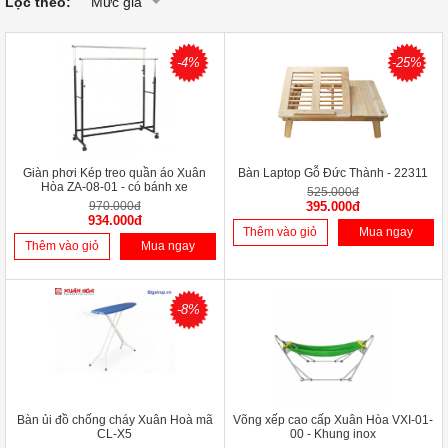
Lọc theo:
Mức giá
-4%
-25%
Giàn phơi Kép treo quần áo Xuân
Bàn Laptop Gỗ Đức Thành - 22311
Hòa ZA-08-01 - có bánh xe
525.000đ
970.000đ
395.000đ
934.000đ
Thêm vào giỏ
Mua ngay
Thêm vào giỏ
Mua ngay
-8%
Bàn ủi đồ chống cháy Xuân Hoà mã
Võng xếp cao cấp Xuân Hòa VXI-01-
CL-X5
00 - Khung inox