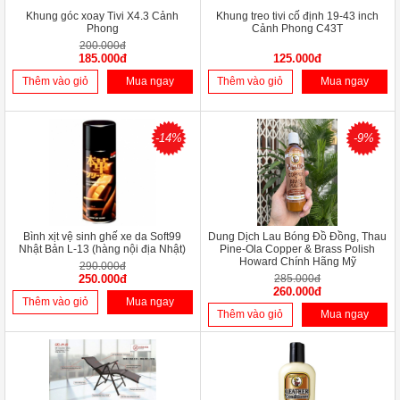
Khung góc xoay Tivi X4.3 Cảnh
Khung treo tivi cố định 19-43 inch
Phong
Cảnh Phong C43T
200.000đ
185.000đ
125.000đ
Thêm vào giỏ
Mua ngay
Thêm vào giỏ
Mua ngay
-14%
-9%
Bình xịt vệ sinh ghế xe da Soft99
Dung Dịch Lau Bóng Đồ Đồng, Thau
Nhật Bản L-13 (hàng nội địa Nhật)
Pine-Ola Copper & Brass Polish
Howard Chính Hãng Mỹ
290.000đ
250.000đ
285.000đ
260.000đ
Thêm vào giỏ
Mua ngay
Thêm vào giỏ
Mua ngay