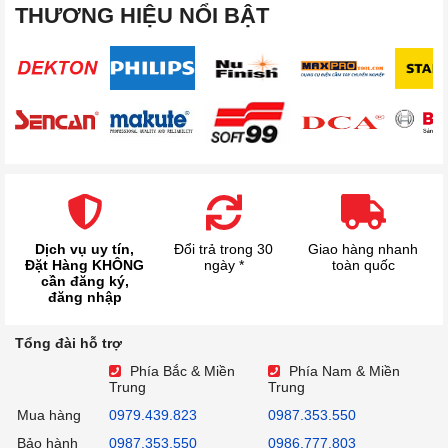
THƯƠNG HIỆU NỔI BẬT
Dịch vụ uy tín,
Đổi trả trong 30
Giao hàng nhanh
Đặt Hàng KHÔNG
ngày *
toàn quốc
cần đăng ký,
đăng nhập
Tổng đài hỗ trợ
Phía Bắc & Miền
Phía Nam & Miền
Trung
Trung
Mua hàng
0979.439.823
0987.353.550
Bảo hành
0987.353.550
0986.777.803