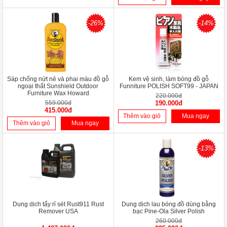
-26%
-14%
Sáp chống nứt nẻ và phai màu đồ gỗ
Kem vệ sinh, làm bóng đồ gỗ
ngoại thất Sunshield Outdoor
Funniture POLISH SOFT99 - JAPAN
Furniture Wax Howard
220.000đ
559.000đ
190.000đ
415.000đ
Thêm vào giỏ
Mua ngay
Thêm vào giỏ
Mua ngay
-13%
Dung dịch tẩy rỉ sét Rust911 Rust
Dung dịch lau bóng đồ dùng bằng
Remover USA
bạc Pine-Ola Silver Polish
260.000đ