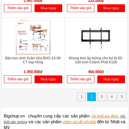
1.497.000đ
225.000đ
Thêm vào giỏ
Mua ngay
Thêm vào giỏ
Mua ngay
Bàn học sinh Xuân Hòa BHS-14-06
Khung treo áp tường cho tivi từ 65-
CT nẹp hồng
100 inch Chánh Phát K100
1.450.000đ
460.000đ
Thêm vào giỏ
Mua ngay
Thêm vào giỏ
Mua ngay
1
2
3
4
5
Bigshop.vn  chuyên cung cấp các sản phẩm 
, 
nội thất gia đình
nội 
 và các sản phẩm 
 đến từ Nhật và 
thất văn phòng
chăm sóc đồ nội thất
Mỹ 