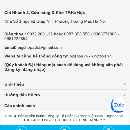
Chi Nhánh 2, Cửa hàng & Kho TP.Hà Nội:
Nhà Số 1 ngõ 61 Giáp Nhị, Phường Hoàng Mai, Hà Nội
Điện thoại:
0932.268.131 hoặc 0987.353.550 - 0986777803 -
0981222654
Email:
bigshopads@gmail.com
Website cùng hệ thống công ty:
-
bigshop.vn
kingtools.vn
(Qúy khách Đặt Hàng một cách dễ dàng mà không cần phải
đăng ký, đăng nhập)
Giới thiệu
Hướng dẫn hỗ trợ
Các chính sách
© 2014: Bản quyền thuộc Công Ty Cổ Phần Bigshop Việt Nam - Bigshop.vn -
THẾ GIỚI CÔNG CỤ - DỤNG CỤ CHÍNH HÃNG *****