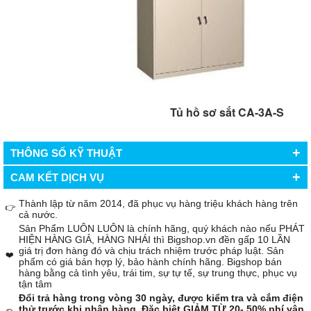
Tủ hồ sơ sắt CA-3A-S
+
THÔNG SỐ KỸ THUẬT
+
CAM KẾT DỊCH VỤ
Thành lập từ năm 2014, đã phục vụ hàng triệu khách hàng trên
👉
cả nước.
Sản Phẩm LUÔN LUÔN là chính hãng, quý khách nào nếu PHÁT
HIỆN HÀNG GIẢ, HÀNG NHÁI thì Bigshop.vn đền gấp 10 LẦN
giá trị đơn hàng đó và chịu trách nhiệm trước pháp luật. Sản
❤️
phẩm có giá bán hợp lý, bảo hành chính hãng. Bigshop bán
hàng bằng cả tình yêu, trái tim, sự tự tế, sự trung thực, phục vụ
tận tâm
Đổi trả hàng trong vòng 30 ngày, được kiểm tra và cắm điện
thử trước khi nhận hàng, Đặc biệt GIẢM TỪ 20- 50% phí vận