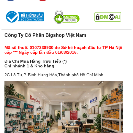
Công Ty Cổ Phần Bigshop Việt Nam
Mã số thuế: 0107338930 do Sở kế hoạch đầu tư TP Hà Nội
cấp *** Ngày cấp lần đầu 01/03/2016.
Địa Chỉ Mua Hàng Trực Tiếp (*)
Chi nhánh 1 & Kho hàng
2C Lô Tư,P. Bình Hưng Hòa,Thành phố Hồ Chí Minh