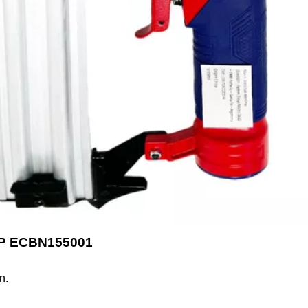
OP ECBN155001
n.