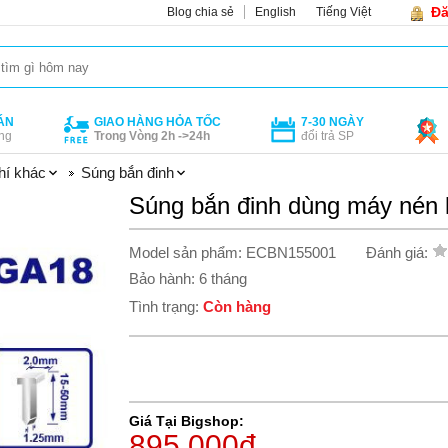
Đă
Blog chia sẻ
English
Tiếng Việt
ÁN
GIAO HÀNG HỎA TỐC
7-30 NGÀY
ng
Trong Vòng 2h ->24h
đổi trả SP
hí khác
Súng bắn đinh
Súng bắn đinh dùng máy né
Model sản phẩm: ECBN155001
Đánh giá:
Bảo hành: 6 tháng
Tình trạng:
Còn hàng
Giá Tại Bigshop:
895.000đ