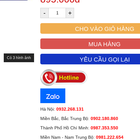
-
+
CHO VÀO GIỎ HÀNG
MUA HÀNG
Có 3 hình ảnh
YÊU CẦU GỌI LẠI
Hà Nội:
0932.268.131
Miền Bắc, Bắc Trung Bộ:
0902.180.860
Thành Phố Hồ Chí Minh:
0987.353.550
Miền Nam - Nam Trung Bộ:
0981.222.654