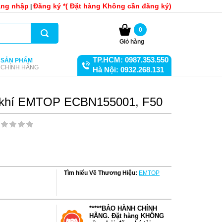
ng nhập
Đăng ký *( Đặt hàng Không cần đăng ký)
|
0
Giỏ hàng
TP.HCM: 0987.353.550
SẢN PHẨM
CHÍNH HÃNG
Hà Nội: 0932.268.131
n khí EMTOP ECBN155001, F50
Tìm hiểu Về Thương Hiệu:
EMTOP
*****BẢO HÀNH CHÍNH
HÃNG. Đặt hàng KHÔNG