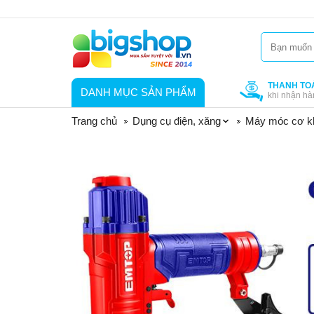
THANH TO
DANH MỤC SẢN PHẨM
khi nhận hà
Trang chủ
Dụng cụ điện, xăng
Máy móc cơ k