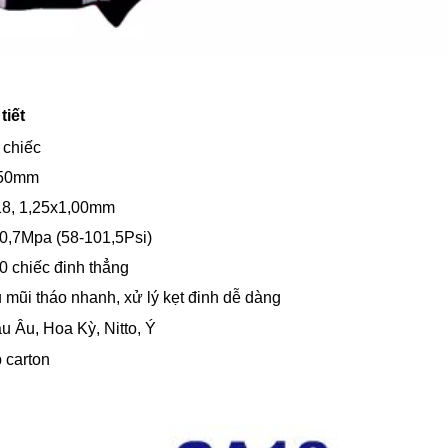
tiết
 chiếc
-50mm
8, 1,25x1,00mm
-0,7Mpa (58-101,5Psi)
0 chiếc đinh thẳng
 mũi tháo nhanh, xử lý kẹt đinh dễ dàng
u Âu, Hoa Kỳ, Nitto, Ý
 carton