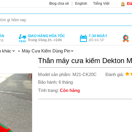
Đă
Blog chia sẻ
English
Tiếng Việt
ÁN
GIAO HÀNG HỎA TỐC
7-30 NGÀY
ng
Trong Vòng 2h ->24h
đổi trả SP
n khác
Máy Cưa Kiếm Dùng Pin
Thân máy cưa kiếm Dekton 
Model sản phẩm: M21-CK20C
Đánh giá:
Bảo hành: 6 tháng
Tình trạng:
Còn hàng