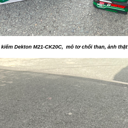
kiếm Dekton M21-CK20C, mô tơ chổi than, ảnh thậ