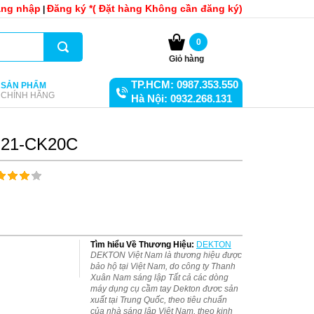
ng nhập
Đăng ký *( Đặt hàng Không cần đăng ký)
|
0
Giỏ hàng
TP.HCM: 0987.353.550
SẢN PHẨM
CHÍNH HÃNG
Hà Nội: 0932.268.131
M21-CK20C
Tìm hiểu Về Thương Hiệu:
DEKTON
DEKTON Việt Nam là thương hiệu được
bảo hộ tại Việt Nam, do công ty Thanh
Xuân Nam sáng lập Tất cả các dòng
máy dụng cụ cầm tay Dekton đươc sản
xuất tại Trung Quốc, theo tiêu chuẩn
của nhà sáng lập Việt Nam, theo kinh