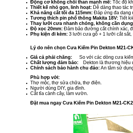
Động cơ không chổi than mạnh mẽ:
Tốc độ khô
Thiết kế nhỏ gọn, linh hoạt:
Dễ dàng thao tác tr
Khả năng cắt tối đa 115mm:
Đáp ứng đa dạng nh
Tương thích pin phổ thông Makita 18V:
Tiết ki
Thay lưỡi cưa nhanh chóng, không cần dụng
Độ xọc 20mm:
Đảm bảo đường cắt chính xác, đ
Phụ kiện đi kèm:
3 lưỡi cưa gỗ + 1 lưỡi cắt sắt
Lý do nên chọn Cưa Kiếm Pin Dekton M21-C
Giá cả phải chăng:
So với các dòng cưa kiếm
Chất lượng đảm bảo:
Dekton là thương hiệu uy
Chính sách bảo hành chu đáo:
An tâm sử dụn
Phù hợp với:
Thợ mộc, thợ sửa chữa, thợ điện.
Người dùng DIY, gia đình.
Cắt tỉa cành cây, làm vườn.
Đặt mua ngay Cưa Kiếm Pin Dekton M21-CK20 