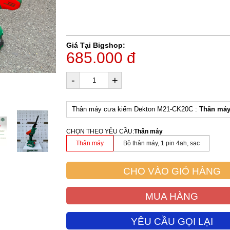
Giá Tại Bigshop:
685.000 đ
-
+
Thân máy cưa kiếm Dekton M21-CK20C :
Thân má
CHỌN THEO YÊU CẦU
:
Thân máy
Thân máy
Bộ thân máy, 1 pin 4ah, sạc
CHO VÀO GIỎ HÀNG
MUA HÀNG
YÊU CẦU GỌI LẠI