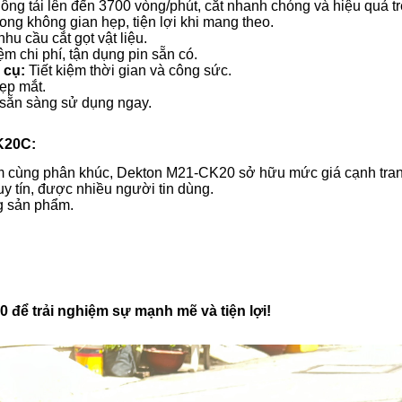
ng tải lên đến 3700 vòng/phút, cắt nhanh chóng và hiệu quả trê
ong không gian hẹp, tiện lợi khi mang theo.
u cầu cắt gọt vật liệu.
ệm chi phí, tận dụng pin sẵn có.
 cụ:
Tiết kiệm thời gian và công sức.
ẹp mắt.
, sẵn sàng sử dụng ngay.
K20C:
 cùng phân khúc, Dekton M21-CK20 sở hữu mức giá cạnh tranh,
 tín, được nhiều người tin dùng.
g sản phẩm.
để trải nghiệm sự mạnh mẽ và tiện lợi!