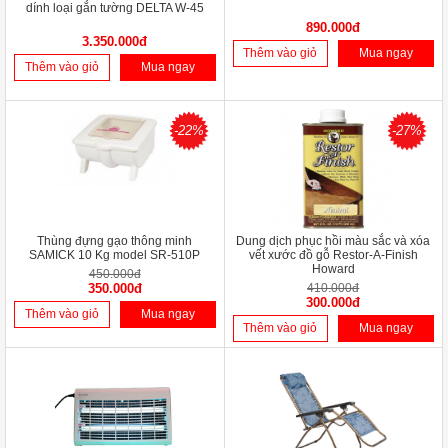
dính loại gắn tường DELTA W-45
890.000đ
3.350.000đ
Thêm vào giỏ
Mua ngay
Thêm vào giỏ
Mua ngay
-22%
-27%
Thùng đựng gạo thông minh
Dung dịch phục hồi màu sắc và xóa
SAMICK 10 Kg model SR-510P
vết xước đồ gỗ Restor-A-Finish
Howard
450.000đ
350.000đ
410.000đ
300.000đ
Thêm vào giỏ
Mua ngay
Thêm vào giỏ
Mua ngay