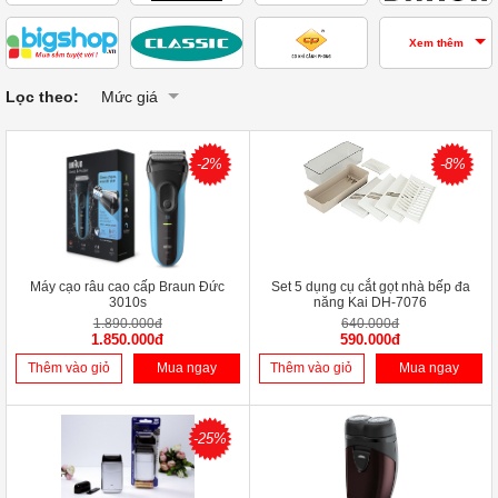
Xem thêm
Lọc theo:
Mức giá
-2%
-8%
Máy cạo râu cao cấp Braun Đức
Set 5 dụng cụ cắt gọt nhà bếp đa
3010s
năng Kai DH-7076
1.890.000đ
640.000đ
1.850.000đ
590.000đ
Thêm vào giỏ
Mua ngay
Thêm vào giỏ
Mua ngay
-25%