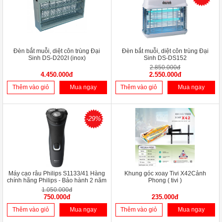
Đèn bắt muỗi, diệt côn trùng Đại
Đèn bắt muỗi, diệt côn trùng Đại
Sinh DS-D202I (inox)
Sinh DS-DS152
2.850.000đ
4.450.000đ
2.550.000đ
Thêm vào giỏ
Mua ngay
Thêm vào giỏ
Mua ngay
-29%
Máy cạo râu Philips S1133/41 Hàng
Khung góc xoay Tivi X42Cảnh
chính hãng Philips - Bảo hành 2 năm
Phong ( tivi )
1.050.000đ
750.000đ
235.000đ
Thêm vào giỏ
Mua ngay
Thêm vào giỏ
Mua ngay