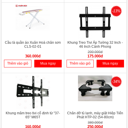
-13%
Cầu là quần áo Xuân Hoà chân sơn
Khung Treo Tivi Áp Tường 32 Inch -
CLS-02-01
46 Inch Cảnh Phong
200.000đ
360.000đ
175.000đ
Thêm vào giỏ
Mua ngay
Thêm vào giỏ
Mua ngay
-34%
Khung mâm treo tivi cố định từ "37-
Chân đỡ tủ lạnh, máy giặt Hiệp Tiến
65" M65T
Phát HTP-02 (54-80cm)
380.000đ
160.000đ
250.000đ