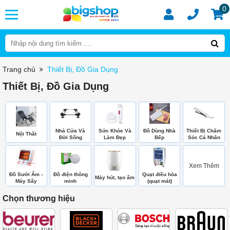
0
Trang chủ
Thiết Bị, Đồ Gia Dụng
Thiết Bị, Đồ Gia Dụng
Nhà Cửa Và
Sức Khỏe Và
Đồ Dùng Nhà
Thiết Bị Chăm
Nội Thất
Đời Sống
Làm Đẹp
Bếp
Sóc Cá Nhân
Xem Thêm
Đồ Sưởi Ấm -
Đồ điện thông
Quạt điều hòa
Máy hút, tạo ẩm
Máy Sấy
minh
(quạt mát)
Chọn thương hiệu