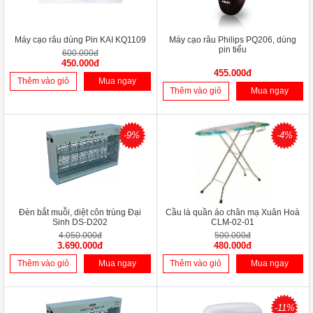
Máy cạo râu dùng Pin KAI KQ1109
Máy cạo râu Philips PQ206, dùng
pin tiểu
600.000đ
450.000đ
455.000đ
Thêm vào giỏ
Mua ngay
Thêm vào giỏ
Mua ngay
-9%
-4%
Đèn bắt muỗi, diệt côn trùng Đại
Cầu là quần áo chân mạ Xuân Hoà
Sinh DS-D202
CLM-02-01
4.050.000đ
500.000đ
3.690.000đ
480.000đ
Thêm vào giỏ
Mua ngay
Thêm vào giỏ
Mua ngay
-11%