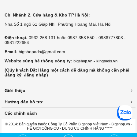
Chi Nhánh 2, Cửa hàng & Kho TP.Hà Nội:
Nhà Số 1 ngõ 61 Giáp Nhị, Phường Hoàng Mai, Hà Nội
Điện thoại:
0932.268.131 hoặc 0987.353.550 - 0986777803 -
0981222654
Email:
bigshopads@gmail.com
Website cùng hệ thống công ty:
-
bigshop.vn
kingtools.vn
(Qúy khách Đặt Hàng một cách dễ dàng mà không cần phải
đăng ký, đăng nhập)
Giới thiệu
Hướng dẫn hỗ trợ
Các chính sách
© 2014: Bản quyền thuộc Công Ty Cổ Phần Bigshop Việt Nam - Bigshop.vn -
THẾ GIỚI CÔNG CỤ - DỤNG CỤ CHÍNH HÃNG *****