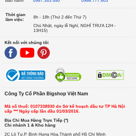
Bảo hành
0987.353.550
0986.777.803
Thời gian
8h - 18h (Thứ 2 đến Thứ 7)
làm việc:
Chủ Nhật, ngày lễ Nghỉ, NGHỈ TRƯA 12H -
13H15)
Kết nối với chúng tôi
Công Ty Cổ Phần Bigshop Việt Nam
Mã số thuế: 0107338930 do Sở kế hoạch đầu tư TP Hà Nội
cấp *** Ngày cấp lần đầu 01/03/2016.
Địa Chỉ Mua Hàng Trực Tiếp (*)
Chi nhánh 1 & Kho hàng
2C Lô Tư,P. Bình Hưng Hòa,Thành phố Hồ Chí Minh