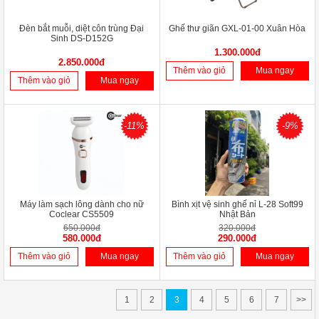
Đèn bắt muỗi, diệt côn trùng Đại
Ghế thư giãn GXL-01-00 Xuân Hòa
Sinh DS-D152G
1.300.000đ
2.850.000đ
Thêm vào giỏ
Mua ngay
Thêm vào giỏ
Mua ngay
-11%
-9%
Máy làm sạch lông dành cho nữ
Bình xịt vệ sinh ghế nỉ L-28 Soft99
Coclear CS5509
Nhật Bản
650.000đ
320.000đ
580.000đ
290.000đ
Thêm vào giỏ
Mua ngay
Thêm vào giỏ
Mua ngay
1
2
3
4
5
6
7
>>