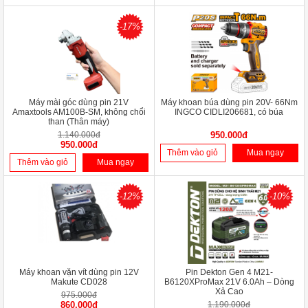
-17%
Máy mài góc dùng pin 21V
Máy khoan búa dùng pin 20V- 66Nm
Amaxtools AM100B-SM, không chổi
INGCO CIDLI206681, có búa
than (Thân máy)
1.140.000đ
950.000đ
950.000đ
Thêm vào giỏ
Mua ngay
Thêm vào giỏ
Mua ngay
-12%
-10%
Máy khoan vặn vít dùng pin 12V
Pin Dekton Gen 4 M21-
Makute CD028
B6120XProMax 21V 6.0Ah – Dòng
Xả Cao
975.000đ
860.000đ
1.190.000đ