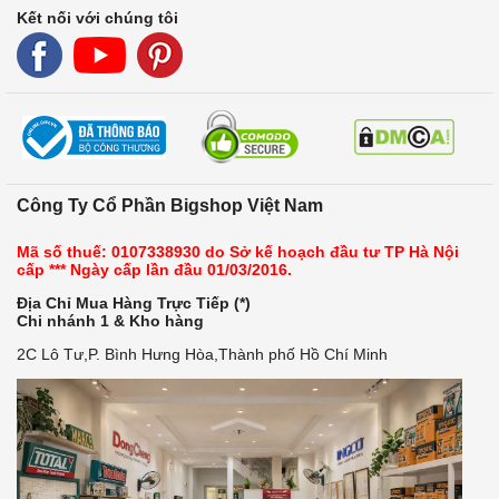
Kết nối với chúng tôi
Công Ty Cổ Phần Bigshop Việt Nam
Mã số thuế: 0107338930 do Sở kế hoạch đầu tư TP Hà Nội
cấp *** Ngày cấp lần đầu 01/03/2016.
Địa Chỉ Mua Hàng Trực Tiếp (*)
Chi nhánh 1 & Kho hàng
2C Lô Tư,P. Bình Hưng Hòa,Thành phố Hồ Chí Minh