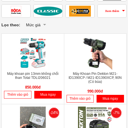
Xem thêm
Lọc theo:
Mức giá
Máy khoan pin 13mm không chổi
Máy Khoan Pin Dekton M21-
than Total TDLI206021
ID1390CP / M21-ID1390XCP, 90N
(Có búa)
850.000đ
990.000đ
Thêm vào giỏ
Mua ngay
Thêm vào giỏ
Mua ngay
-14%
-7%