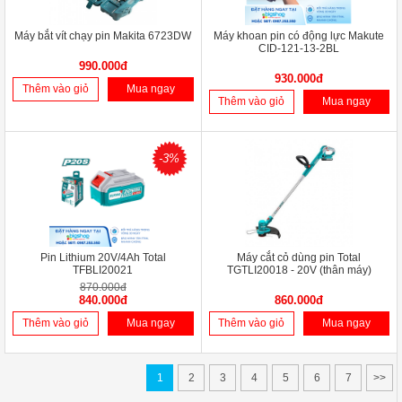
Máy bắt vít chạy pin Makita 6723DW
Máy khoan pin có động lực Makute
CID-121-13-2BL
990.000đ
930.000đ
Thêm vào giỏ
Mua ngay
Thêm vào giỏ
Mua ngay
-3%
Pin Lithium 20V/4Ah Total
Máy cắt cỏ dùng pin Total
TFBLI20021
TGTLI20018 - 20V (thân máy)
870.000đ
840.000đ
860.000đ
Thêm vào giỏ
Mua ngay
Thêm vào giỏ
Mua ngay
1
2
3
4
5
6
7
>>