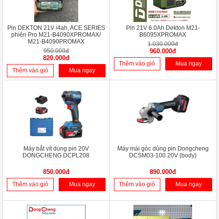
Pin DEKTON 21V /4ah, ACE SERIES
Pin 21V 6.0Ah Dekton M21-
phiên Pro M21-B4090XPROMAX/
B6095XPROMAX
M21-B4090PROMAX
1.030.000đ
950.000đ
960.000đ
820.000đ
Thêm vào giỏ
Mua ngay
Thêm vào giỏ
Mua ngay
Máy bắt vít dùng pin 20V
Máy mài góc dùng pin Dongcheng
DONGCHENG DCPL208
DCSM03-100 20V (body)
850.000đ
890.000đ
Thêm vào giỏ
Mua ngay
Thêm vào giỏ
Mua ngay