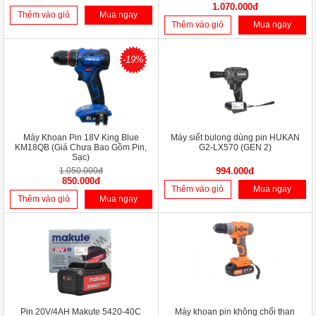
1.070.000đ
Thêm vào giỏ
Mua ngay
Thêm vào giỏ
Mua ngay
-19%
Máy Khoan Pin 18V King Blue
Máy siết bulong dùng pin HUKAN
KM18QB (Giá Chưa Bao Gồm Pin,
G2-LX570 (GEN 2)
Sạc)
1.050.000đ
994.000đ
850.000đ
Thêm vào giỏ
Mua ngay
Thêm vào giỏ
Mua ngay
Pin 20V/4AH Makute 5420-40C
Máy khoan pin không chổi than