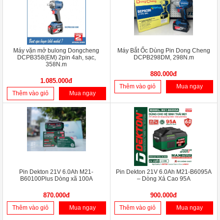
Máy vặn mở bulong Dongcheng
Máy Bắt Ốc Dùng Pin Dong Cheng
DCPB358(EM) 2pin 4ah, sạc,
DCPB298DM, 298N.m
358N.m
880.000đ
1.085.000đ
Thêm vào giỏ
Mua ngay
Thêm vào giỏ
Mua ngay
Pin Dekton 21V 6.0Ah M21-
Pin Dekton 21V 6.0Ah M21-B6095A
B60100Plus Dòng xã 100A
– Dòng Xả Cao 95A
870.000đ
900.000đ
Thêm vào giỏ
Mua ngay
Thêm vào giỏ
Mua ngay