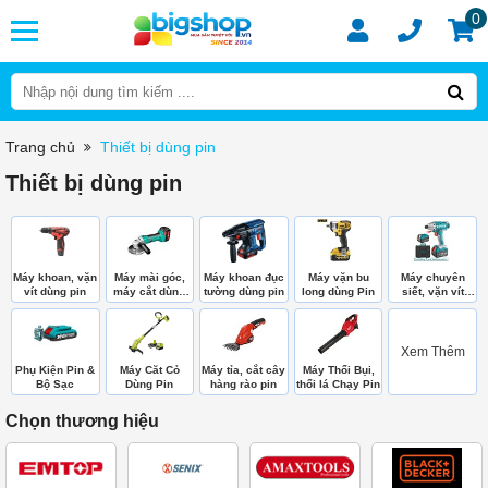
0
Trang chủ
Thiết bị dùng pin
Thiết bị dùng pin
Máy khoan, vặn
Máy mài góc,
Máy khoan đục
Máy vặn bu
Máy chuyên
vít dùng pin
máy cắt dùng
tường dùng pin
long dùng Pin
siết, vặn vít
pin
dùng pin
Xem Thêm
Phụ Kiện Pin &
Máy Căt Cỏ
Máy tỉa, cắt cây
Máy Thổi Bụi,
Bộ Sạc
Dùng Pin
hàng rào pin
thổi lá Chạy Pin
Chọn thương hiệu