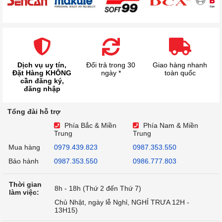
Dịch vụ uy tín,
Đổi trả trong 30
Giao hàng nhanh
Đặt Hàng KHÔNG
ngày *
toàn quốc
cần đăng ký,
đăng nhập
Tổng đài hỗ trợ
Phía Bắc & Miền
Phía Nam & Miền
Trung
Trung
Mua hàng
0979.439.823
0987.353.550
Bảo hành
0987.353.550
0986.777.803
Thời gian
8h - 18h (Thứ 2 đến Thứ 7)
làm việc:
Chủ Nhật, ngày lễ Nghỉ, NGHỈ TRƯA 12H -
13H15)