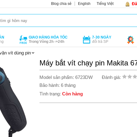
Đă
Blog chia sẻ
English
Tiếng Việt
ÁN
GIAO HÀNG HỎA TỐC
7-30 NGÀY
ng
Trong Vòng 2h ->24h
đổi trả SP
vặn vít dùng pin
Máy bắt vít chạy pin Makita
Model sản phẩm: 6723DW
Đánh giá:
Bảo hành: 6 tháng
Tình trạng:
Còn hàng