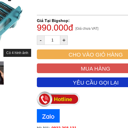
Giá Tại Bigshop:
990.000đ
[Giá chưa VAT]
-
+
Có 4 hình ảnh
CHO VÀO GIỎ HÀNG
MUA HÀNG
YÊU CẦU GỌI LẠI