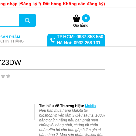
ng nhập
Đăng ký *( Đặt hàng Không cần đăng ký)
|
0
Giỏ hàng
TP.HCM: 0987.353.550
SẢN PHẨM
CHÍNH HÃNG
Hà Nội: 0932.268.131
 6723DW
Tìm hiểu Về Thương Hiệu:
Makita
Nếu bạn mua hàng Makita tại
bigshop.vn yên tâm 3 điều sau: 1. 100%
hàng chính hãng nếu bạn phát hiện
chúng tôi báng nhái, chúng tôi chấp
nhận đền bù cho bạn gấp 3 lần giá trị
hàng hóa 2. Mua sản phẩm Makita đều