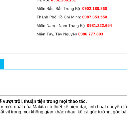
Hà Nội:
0932.268.131
Miền Bắc, Bắc Trung Bộ:
0902.180.860
Thành Phố Hồ Chí Minh:
0987.353.550
Miền Nam - Nam Trung Bộ:
0981.222.654
Miền Tây, Tây Nguyên
0986.777.803
 vượt trội, thuận tiện trong mọi thao tác.
 mới nhất của Makita có thiết kế hiện đại, linh hoạt chuyển 
t vít trong mọi không gian khác nhau, kể cả góc tường, góc bà