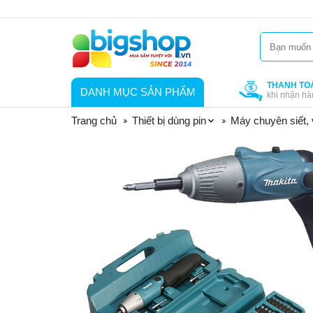
THANH TO
DANH MỤC SẢN PHẨM
khi nhận hà
Trang chủ
Thiết bị dùng pin
Máy chuyên siết, 