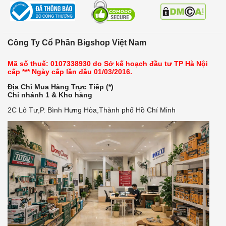
Công Ty Cổ Phần Bigshop Việt Nam
Mã số thuế: 0107338930 do Sở kế hoạch đầu tư TP Hà Nội
cấp *** Ngày cấp lần đầu 01/03/2016.
Địa Chỉ Mua Hàng Trực Tiếp (*)
Chi nhánh 1 & Kho hàng
2C Lô Tư,P. Bình Hưng Hòa,Thành phố Hồ Chí Minh