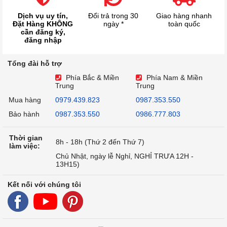
Dịch vụ uy tín,
Đổi trả trong 30
Giao hàng nhanh
Đặt Hàng KHÔNG
ngày *
toàn quốc
cần đăng ký,
đăng nhập
Tổng đài hỗ trợ
Phía Bắc & Miền
Phía Nam & Miền
Trung
Trung
Mua hàng
0979.439.823
0987.353.550
Bảo hành
0987.353.550
0986.777.803
Thời gian
8h - 18h (Thứ 2 đến Thứ 7)
làm việc:
Chủ Nhật, ngày lễ Nghỉ, NGHỈ TRƯA 12H -
13H15)
Kết nối với chúng tôi