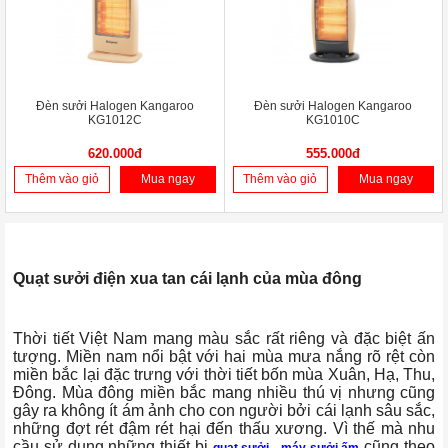
Đèn sưởi Halogen Kangaroo
Đèn sưởi Halogen Kangaroo
KG1012C
KG1010C
620.000đ
555.000đ
Thêm vào giỏ
Mua ngay
Thêm vào giỏ
Mua ngay
Quạt sưởi điện xua tan cái lạnh của mùa đông
Thời tiết Việt Nam mang màu sắc rất riêng và đặc biệt ấn
tượng. Miền nam nổi bật với hai mùa mưa nắng rõ rệt còn
miền bắc lại đặc trưng với thời tiết bốn mùa Xuân, Hạ, Thu,
Đông. Mùa đông miền bắc mang nhiều thú vị nhưng cũng
gây ra không ít ám ảnh cho con người bởi cái lạnh sâu sắc,
những đợt rét đậm rét hại đến thấu xương. Vì thế mà nhu
cầu sử dụng những thiết bị
cũng theo