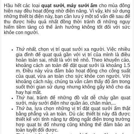
Hầu hết các loại
quạt sưởi, máy sưởi ấm
cho mùa đông
hiện nay đều hoạt động nhờ điện năng. Vì vậy, khi sử dụng
những thiết bị điện này, bạn cần lưu ý một số vấn đề sau để
thu được hiệu quả nhất đồng thời tránh đi những nguy
hiểm tiềm tàng có thể ảnh hưởng không tốt đối với sức
khỏe con người.
Thứ nhất,
chọn vị trí quạt sưởi xa người. Việc nhiều
gia đình để quạt quá gần với vị trí của mình là điều
hoàn toàn sai, nhất là với trẻ nhỏ. Theo khuyến cáo,
khoảng cách an toàn để đặt quạt sưởi là khoảng 1.5
m. Điều này vừa đảm bảo hoạt động cho công suất
của quạt, vừa an toàn cho sức khỏe con người. Với
khoảng cách này, chúng ta vẫn cảm thấy độ ấm trong
suốt thời gian sử dụng nhưng không gây khô cho da
hay hại mắt.
Thứ hai,
tránh để những đồ vật dễ cháy gần quạt
sưởi, máy sưởi điện như quần áo, chăn màn,...
Thứ ba,
lựa chọn những vị trí đặt quạt sưởi ấm thật
bằng phẳng và an toàn. Dù các thiết bị này đã được
thiết kế với tính năng tự động ngắt điện trong trường
hợp quạt bị đổ nhưng cũng không thể đảm bảo an
toàn tuyệt đối được.