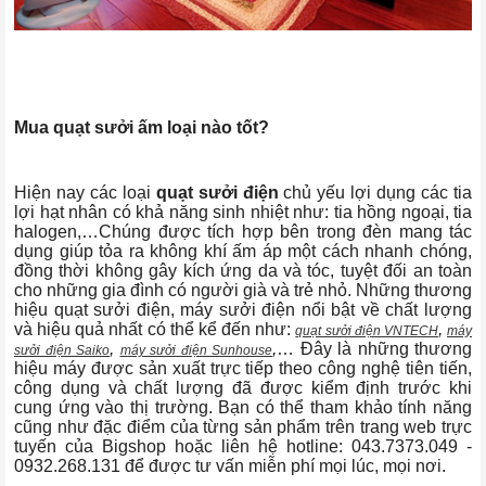
Mua quạt sưởi ấm loại nào tốt?
Hiện nay các loại
quạt sưởi điện
chủ yếu lợi dụng các tia
lợi hạt nhân có khả năng sinh nhiệt như: tia hồng ngoại, tia
halogen,…Chúng được tích hợp bên trong đèn mang tác
dụng giúp tỏa ra không khí ấm áp một cách nhanh chóng,
đồng thời không gây kích ứng da và tóc, tuyệt đối an toàn
cho những gia đình có người già và trẻ nhỏ. Những thương
hiệu quạt sưởi điện, máy sưởi điện nổi bật về chất lượng
và hiệu quả nhất có thể kể đến như:
,
quạt sưởi điện VNTECH
máy
,
,
… Đây là những thương
sưởi điện Saiko
máy sưởi điện Sunhouse
hiệu máy được sản xuất trực tiếp theo công nghệ tiên tiến,
công dụng và chất lượng đã được kiểm định trước khi
cung ứng vào thị trường. Bạn có thể tham khảo tính năng
cũng như đặc điểm của từng sản phẩm trên trang web trực
tuyến của Bigshop hoặc liên hệ hotline: 043.7373.049 -
0932.268.131 để được tư vấn miễn phí mọi lúc, mọi nơi.