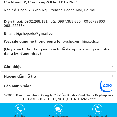
Chi Nhánh 2, Cửa hàng & Kho TP.Hà Nội:
Nhà Số 1 ngõ 61 Giáp Nhị, Phường Hoàng Mai, Hà Nội
Điện thoại:
0932.268.131 hoặc 0987.353.550 - 0986777803 -
0981222654
Email:
bigshopads@gmail.com
Website cùng hệ thống công ty:
-
bigshop.vn
kingtools.vn
(Qúy khách Đặt Hàng một cách dễ dàng mà không cần phải
đăng ký, đăng nhập)
Giới thiệu
Hướng dẫn hỗ trợ
Các chính sách
© 2014: Bản quyền thuộc Công Ty Cổ Phần Bigshop Việt Nam - Bigshop.vn -
THẾ GIỚI CÔNG CỤ - DỤNG CỤ CHÍNH HÃNG *****
Gọi điện
Chat Messeger
Yêu cầu gọi lại