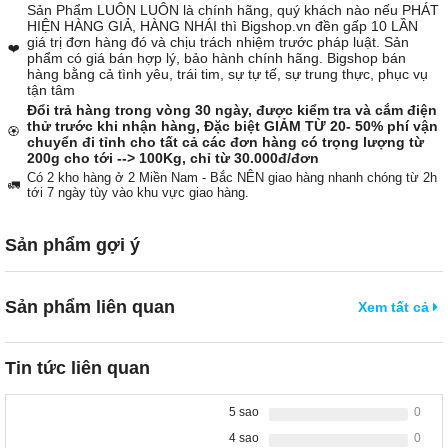
Sản Phẩm LUÔN LUÔN là chính hãng, quý khách nào nếu PHÁT
HIỆN HÀNG GIẢ, HÀNG NHÁI thì Bigshop.vn đền gấp 10 LẦN
giá trị đơn hàng đó và chịu trách nhiệm trước pháp luật. Sản
❤️
phẩm có giá bán hợp lý, bảo hành chính hãng. Bigshop bán
hàng bằng cả tình yêu, trái tim, sự tự tế, sự trung thực, phục vụ
tận tâm
Đổi trả hàng trong vòng 30 ngày, được kiểm tra và cắm điện
thử trước khi nhận hàng, Đặc biệt GIẢM TỪ 20- 50% phí vận
🏵️
chuyển đi tỉnh cho tất cả các đơn hàng có trọng lượng từ
200g cho tới --> 100Kg, chỉ từ 30.000đ/đơn
Có 2 kho hàng ở 2 Miền Nam - Bắc NÊN giao hàng nhanh chóng từ 2h
🚛
tới 7 ngày tùy vào khu vực giao hàng.
Sản phẩm gợi ý
Sản phẩm liên quan
Xem tất cả
Tin tức liên quan
5 sao
0
4 sao
0