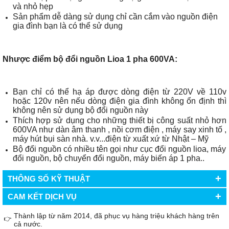
và nhỏ hẹp
Sản phẩm dễ dàng sử dụng chỉ cần cắm vào nguồn điện
gia đình bạn là có thể sử dụng
Nhược điểm bộ đổi nguồn Lioa 1 pha 600VA:
Bạn chỉ có thể hạ áp được dòng điện từ 220V về 110v
hoặc 120v nên nếu dòng điện gia đình không ổn định thì
không nên sử dụng bộ đổi nguồn này
Thích hợp sử dụng cho những thiết bị công suất nhỏ hơn
600VA như dàn âm thanh , nồi cơm điện , máy say xinh tố ,
máy hút bụi sàn nhà. v.v...điện từ xuất xứ từ Nhật – Mỹ
Bộ đổi nguồn có nhiều tên gọi như cục đổi nguồn lioa, máy
đổi nguồn, bộ chuyển đổi nguồn, máy biến áp 1 pha..
+
THÔNG SỐ KỸ THUẬT
+
CAM KẾT DỊCH VỤ
Thành lập từ năm 2014, đã phục vụ hàng triệu khách hàng trên
👉
cả nước.