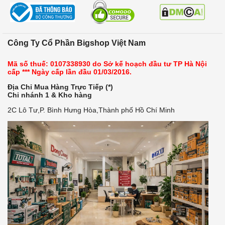
Công Ty Cổ Phần Bigshop Việt Nam
Mã số thuế: 0107338930 do Sở kế hoạch đầu tư TP Hà Nội
cấp *** Ngày cấp lần đầu 01/03/2016.
Địa Chỉ Mua Hàng Trực Tiếp (*)
Chi nhánh 1 & Kho hàng
2C Lô Tư,P. Bình Hưng Hòa,Thành phố Hồ Chí Minh