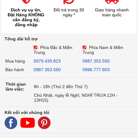
Dịch vụ uy tín,
Đổi trả trong 30
Giao hàng nhanh
Đặt Hàng KHÔNG
ngày *
toàn quốc
cần đăng ký,
đăng nhập
Tổng đài hỗ trợ
Phía Bắc & Miền
Phía Nam & Miền
Trung
Trung
Mua hàng
0979.439.823
0987.353.550
Bảo hành
0987.353.550
0986.777.803
Thời gian
8h - 18h (Thứ 2 đến Thứ 7)
làm việc:
Chủ Nhật, ngày lễ Nghỉ, NGHỈ TRƯA 12H -
13H15)
Kết nối với chúng tôi