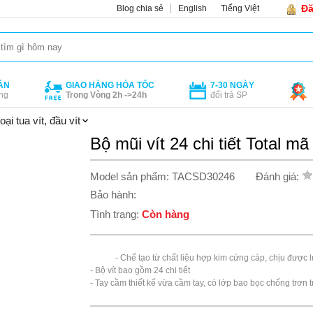
Đă
Blog chia sẻ
English
Tiếng Việt
ÁN
GIAO HÀNG HỎA TỐC
7-30 NGÀY
ng
Trong Vòng 2h ->24h
đổi trả SP
oại tua vít, đầu vít
Bộ mũi vít 24 chi tiết Total
Model sản phẩm: TACSD30246
Đánh giá:
Bảo hành:
Tình trạng:
Còn hàng
            - Chế tạo từ chất liệu hợp kim cứng cáp, chịu được lực cao

- Bộ vít bao gồm 24 chi tiết 

- Tay cầm thiết kế vừa cầm tay, có lớp bao bọc chống trơn tr