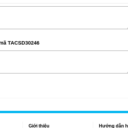
al mã TACSD30246
Giới thiệu
Hướng dẫn h