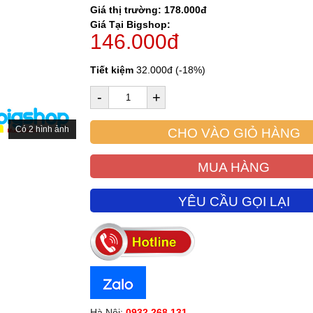
Giá thị trường: 178.000đ
Giá Tại Bigshop:
146.000đ
Tiết kiệm
32.000đ (-18%)
-
+
Có 2 hình ảnh
CHO VÀO GIỎ HÀNG
MUA HÀNG
YÊU CẦU GỌI LẠI
Hà Nội:
0932.268.131