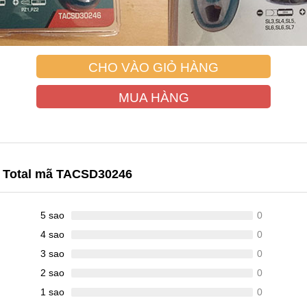
CHO VÀO GIỎ HÀNG
MUA HÀNG
ết Total mã TACSD30246
5 sao
0
4 sao
0
3 sao
0
2 sao
0
1 sao
0