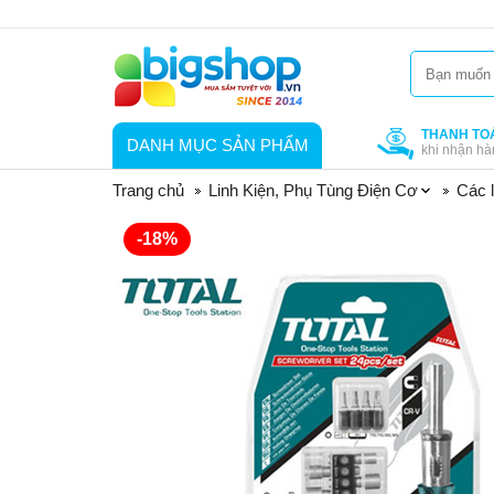
THANH TO
DANH MỤC SẢN PHẨM
khi nhận hà
Trang chủ
Linh Kiện, Phụ Tùng Điện Cơ
Các l
-18%