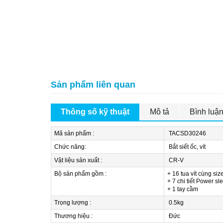
Sản phẩm liên quan
Thông số kỹ thuật
Mô tả
Bình luậ
Mã sản phẩm :
TACSD30246
Chức năng:
Bắt siết ốc, vít
Vật liệu sản xuất :
CR-V
Bộ sản phẩm gồm :
+ 16 tua vít cùng s
+ 7 chi tiết Power
+ 1 tay cầm
Trọng lượng :
0.5kg
Thương hiệu :
Đức