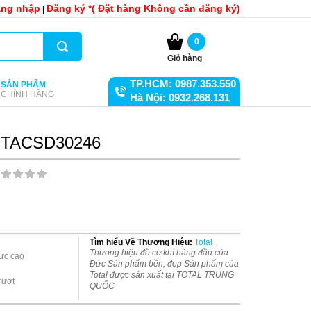
ng nhập
Đăng ký *( Đặt hàng Không cần đăng ký)
|
0
Giỏ hàng
TP.HCM: 0987.353.550
SẢN PHẨM
CHÍNH HÃNG
Hà Nội: 0932.268.131
 mã TACSD30246
Tìm hiểu Về Thương Hiệu:
Total
Thương hiệu đồ cơ khí hàng đầu của
Đức Sản phẩm bền, đẹp Sản phẩm của
Total được sản xuất tại TOTAL TRUNG
ượt

QUỐC