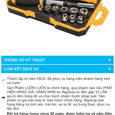
+
THÔNG SỐ KỸ THUẬT
+
CAM KẾT DỊCH VỤ
Thành lập từ năm 2014, đã phục vụ hàng triệu khách hàng trên
👉
cả nước.
Sản Phẩm LUÔN LUÔN là chính hãng, quý khách nào nếu PHÁT
HIỆN HÀNG GIẢ, HÀNG NHÁI thì Bigshop.vn đền gấp 10 LẦN
giá trị đơn hàng đó và chịu trách nhiệm trước pháp luật. Sản
❤️
phẩm có giá bán hợp lý, bảo hành chính hãng. Bigshop bán
hàng bằng cả tình yêu, trái tim, sự tự tế, sự trung thực, phục vụ
tận tâm
Đổi trả hàng trong vòng 30 ngày, được kiểm tra và cắm điện