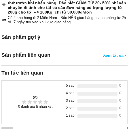
thử trước khi nhận hàng, Đặc biệt GIẢM TỪ 20- 50% phí vận
🏵️
chuyển đi tỉnh cho tất cả các đơn hàng có trọng lượng từ
200g cho tới --> 100Kg, chỉ từ 30.000đ/đơn
Có 2 kho hàng ở 2 Miền Nam - Bắc NÊN giao hàng nhanh chóng từ 2h
🚛
tới 7 ngày tùy vào khu vực giao hàng.
Sản phẩm gợi ý
Sản phẩm liên quan
Xem tất cả
Tin tức liên quan
5 sao
0
4 sao
0
0
/5
3 sao
0
0
đánh giá & nhận xét
2 sao
0
1 sao
0