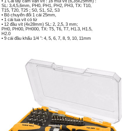
• 1 Cái tay cầm vặn vít : 16 mũi vít (6,35x25mm) :
SL: 3,4,5,6mm, PH0, PH1, PH2, PH3, TX: T10,
T15, T20, T25 ; S0, S1, S2, S3
• Bộ chuyển đổi 1 cái 25mm,
• 1 cái tua vít có từ
• 12 đầu vít (4x28mm) SL: 2, 2,5, 3 mm;
PH0, PH00, PH000, TX: T5, T6, T7, H1.3, H1.5,
H2.0
• 9 cái đầu khẩu 1/4 ": 4, 5, 6, 7, 8, 9, 10, 11mm