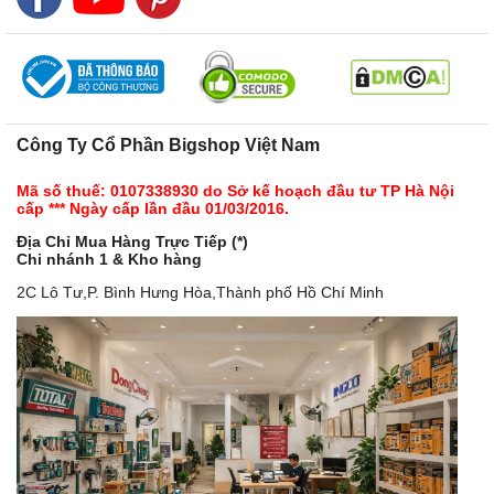
Công Ty Cổ Phần Bigshop Việt Nam
Mã số thuế: 0107338930 do Sở kế hoạch đầu tư TP Hà Nội
cấp *** Ngày cấp lần đầu 01/03/2016.
Địa Chỉ Mua Hàng Trực Tiếp (*)
Chi nhánh 1 & Kho hàng
2C Lô Tư,P. Bình Hưng Hòa,Thành phố Hồ Chí Minh