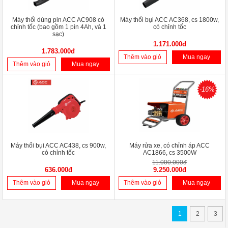
Máy thổi dùng pin ACC AC908 có
Máy thổi bụi ACC AC368, cs 1800w,
chỉnh tốc (bao gồm 1 pin 4Ah, và 1
có chỉnh tốc
sạc)
1.171.000đ
1.783.000đ
Thêm vào giỏ
Mua ngay
Thêm vào giỏ
Mua ngay
-16%
Máy thổi bụi ACC AC438, cs 900w,
Máy rửa xe, có chỉnh áp ACC
có chỉnh tốc
AC1866, cs 3500W
11.000.000đ
636.000đ
9.250.000đ
Thêm vào giỏ
Mua ngay
Thêm vào giỏ
Mua ngay
1
2
3