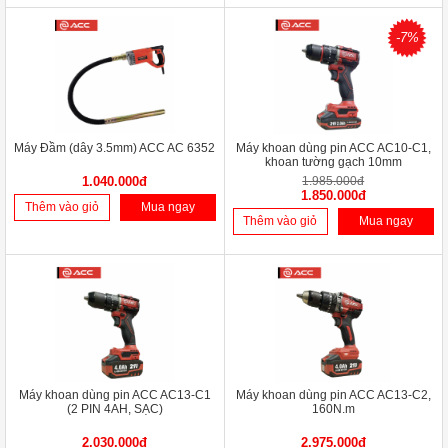
-7%
Máy Đầm (dây 3.5mm) ACC AC 6352
Máy khoan dùng pin ACC AC10-C1,
khoan tường gạch 10mm
1.040.000đ
1.985.000đ
1.850.000đ
Thêm vào giỏ
Mua ngay
Thêm vào giỏ
Mua ngay
Máy khoan dùng pin ACC AC13-C1
Máy khoan dùng pin ACC AC13-C2,
(2 PIN 4AH, SẠC)
160N.m
2.030.000đ
2.975.000đ