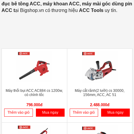
đục bê tông ACC, máy khoan ACC, máy mài góc dùng pin
ACC t
ại Bigshop.vn có thương hiệu
ACC Tools
uy tín.
Máy thổi bụi ACC AC884 cs 1200w,
Máy cắt rãnh(2 lưỡi) cs 30000,
có chỉnh tốc
156mm, ACC, AC 51
798.000đ
2.488.000đ
Thêm vào giỏ
Mua ngay
Thêm vào giỏ
Mua ngay