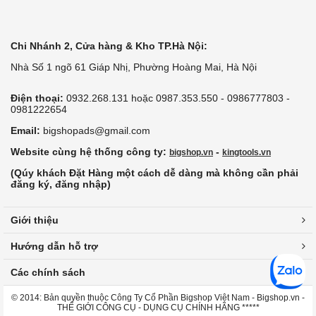
Chi Nhánh 2, Cửa hàng & Kho TP.Hà Nội:
Nhà Số 1 ngõ 61 Giáp Nhị, Phường Hoàng Mai, Hà Nội
Điện thoại:
0932.268.131 hoặc 0987.353.550 - 0986777803 -
0981222654
Email:
bigshopads@gmail.com
Website cùng hệ thống công ty:
-
bigshop.vn
kingtools.vn
(Qúy khách Đặt Hàng một cách dễ dàng mà không cần phải
đăng ký, đăng nhập)
Giới thiệu
Hướng dẫn hỗ trợ
Các chính sách
© 2014: Bản quyền thuộc Công Ty Cổ Phần Bigshop Việt Nam - Bigshop.vn -
THẾ GIỚI CÔNG CỤ - DỤNG CỤ CHÍNH HÃNG *****