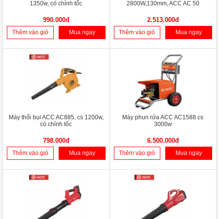
1350w, có chỉnh tốc
2800W,130mm, ACC AC 50
990.000đ
2.513.000đ
Thêm vào giỏ
Mua ngay
Thêm vào giỏ
Mua ngay
Máy thổi bụi ACC AC885, cs 1200w,
Máy phun rửa ACC AC1588 cs
có chỉnh tốc
3000w
798.000đ
6.500.000đ
Thêm vào giỏ
Mua ngay
Thêm vào giỏ
Mua ngay