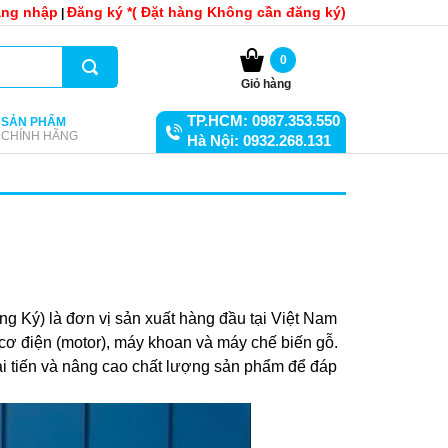
ng nhập
Đăng ký *( Đặt hàng Không cần đăng ký)
|
0
Giỏ hàng
TP.HCM: 0987.353.550
SẢN PHẨM
CHÍNH HÃNG
Hà Nội: 0932.268.131
 Ký) là đơn vị sản xuất hàng đầu tại Việt Nam
cơ điện (motor), máy khoan và máy chế biến gỗ.
i tiến và nâng cao chất lượng sản phẩm để đáp