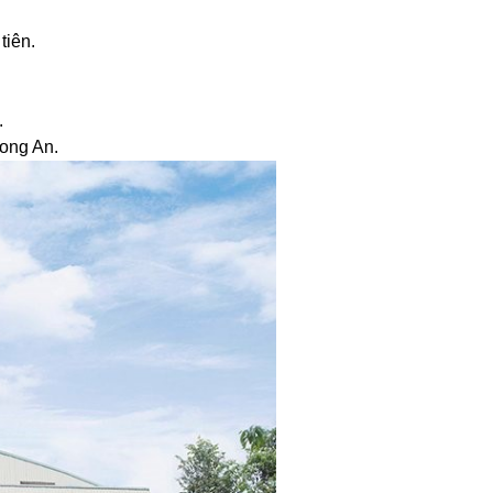
tiên.
.
ong An.