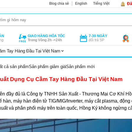
Đă
Blog chia sẻ
English
Tiếng Việt
ÁN
GIAO HÀNG HỎA TỐC
7-30 NGÀY
ng
Trong Vòng 2h ->24h
đổi trả SP
ầm Tay Hàng Đầu Tại Việt Nam
ất cả sản phẩm
Sản phẩm giảm giá
Sản phẩm mới
uất Dụng Cụ Cầm Tay Hàng Đầu Tại Việt Nam
ên đầy đủ là Công ty TNHH Sản Xuất - Thương Mại Cơ Khí Hồng
hàn, máy hàn điện tử TIG/MIG/Inverter, máy cắt plasma, động 
xuất và phân phối máy trên toàn quốc, Hồng Ký không ngừng cả