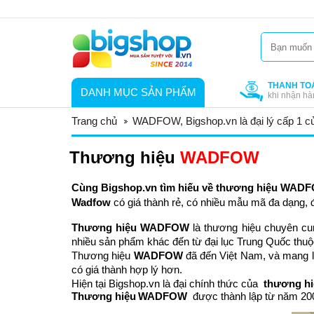
THANH TO
DANH MỤC SẢN PHẨM
khi nhận hà
Trang chủ
WADFOW, Bigshop.vn là đại lý cấp 1 
Thương hiệu
WADFOW
Cùng Bigshop.vn tìm hiếu về thương hiệu WADF
Wadfow 
có giá thành rẻ, có nhiều mẫu mã đa dạng,
Thương hiệu 
WADFOW 
là thương hiệu chuyên cun
nhiều sản phẩm khác đến từ đại lục Trung Quốc thuộc
Thương hiệu 
WADFOW
 đã đến Việt Nam, và mang 
có giá thành hợp lý hơn. 
Hiện tại Bigshop.vn là đại chính thức của  
t
hương hi
Thương hiệu
WADFOW
  được thành lập từ năm 20