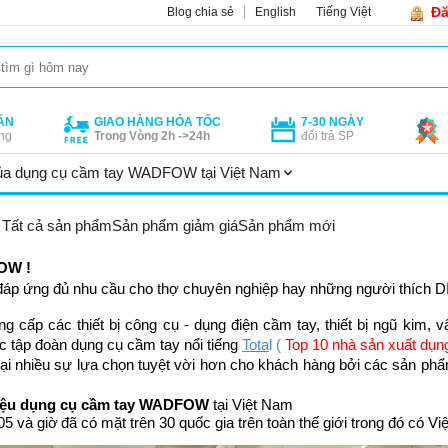
Đă
Blog chia sẻ
English
Tiếng Việt
ÁN
GIAO HÀNG HỎA TỐC
7-30 NGÀY
ng
Trong Vòng 2h ->24h
đổi trả SP
của dụng cụ cầm tay WADFOW tại Việt Nam
Tất cả sản phẩm
Sản phẩm giảm giá
Sản phẩm mới
OW !
 đáp ứng đủ nhu cầu cho thợ chuyên nghiệp hay những người thích D
g cấp các thiết bị công cụ - dụng điện cầm tay, thiết bị ngũ kim, v
 tập đoàn dụng cụ cầm tay nổi tiếng 
Tota
l (
 Top 10 nhà sản xuất dụng
lại nhiều sự lựa chọn tuyệt vời hơn cho khách hàng bởi các sản ph
ệu dụng cụ cầm tay WADFOW 
tại Việt Nam
05 và giờ
đã có mặt trên 30 quốc gia trên toàn thế giới trong đó có V