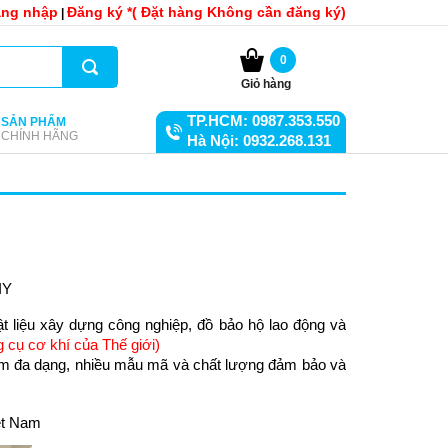
ng nhập
Đăng ký *( Đặt hàng Không cần đăng ký)
|
0
Giỏ hàng
TP.HCM: 0987.353.550
SẢN PHẨM
CHÍNH HÃNG
Hà Nội: 0932.268.131
IY
ật liệu xây dựng công nghiệp, đồ bảo hộ lao động và 
 cụ cơ khí của Thế giới) 
ẩm đa dạng, nhiều mẫu mã và chất lượng đảm bảo và 
iệt Nam