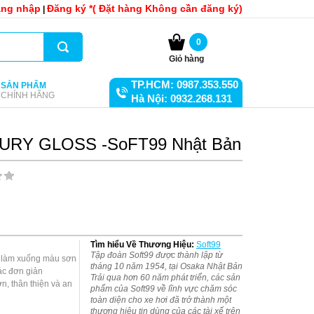
ng nhập
Đăng ký *( Đặt hàng Không cần đăng ký)
|
0
Giỏ hàng
TP.HCM: 0987.353.550
SẢN PHẨM
CHÍNH HÃNG
Hà Nội: 0932.268.131
LUXURY GLOSS -SoFT99 Nhật Bản
Tìm hiểu Về Thương Hiệu:
Soft99
Tập đoàn Soft99 được thành lập từ
tháng 10 năm 1954, tại Osaka Nhật Bản
c đơn giản

Trải qua hơn 60 năm phát triển, các sản
, thân thiện và an 
phẩm của Soft99 về lĩnh vực chăm sóc
toàn diện cho xe hơi đã trở thành một
thương hiệu tin dùng của các tài xế trên