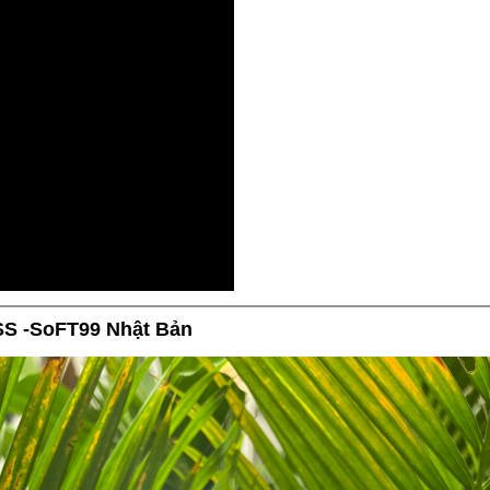
SS -SoFT99 Nhật Bản