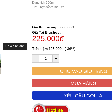
Dung tích 500ml

- Phù hợp tất cả màu xe

Giá thị trường: 350.000đ
Giá Tại Bigshop:
225.000đ
Có 4 hình ảnh
Tiết kiệm
125.000đ (-36%)
-
+
CHO VÀO GIỎ HÀNG
MUA HÀNG
YÊU CẦU GỌI LẠI