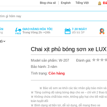
Đă
Blog chia sẻ
English
Tiếng Việt
ÁN
GIAO HÀNG HỎA TỐC
7-30 NGÀY
ng
Trong Vòng 2h ->24h
đổi trả SP
tô
Chai xịt phủ bóng sơn xe 
Model sản phẩm: W-207
Đánh giá:
Bảo hành: 3 năm
Tình trạng:
Còn hàng
            🚨 Bảo vệ sơn xe khỏi các tác nhân gây bào mòn và làm xuống màu sơn

🚨 Tăng cường độ sáng bóng đẹp cho xe – chỉ với 2 thao tá
🚨 Không chứa chất bào mòn, không gây hại cho bề mặt sơn
toàn tuyệt đối

🚨 Bình dạng xịt tiện lợi, dễ sử dụng, dễ mang theo xe 
