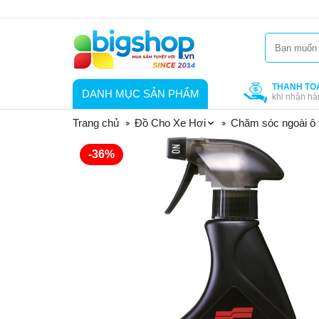
THANH TO
DANH MỤC SẢN PHẨM
khi nhận hà
Trang chủ
Đồ Cho Xe Hơi
Chăm sóc ngoài ô 
-36%