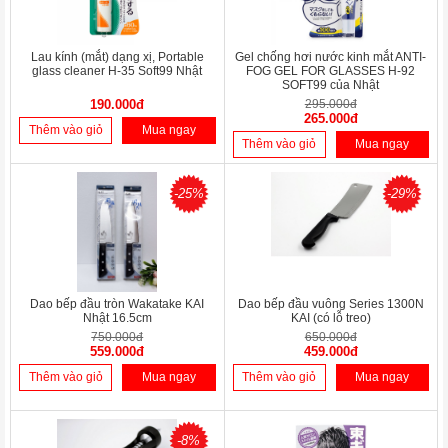
Lau kính (mắt) dạng xị, Portable
Gel chống hơi nước kinh mắt ANTI-
glass cleaner H-35 Soft99 Nhật
FOG GEL FOR GLASSES H-92
SOFT99 của Nhật
190.000đ
295.000đ
265.000đ
Thêm vào giỏ
Mua ngay
Thêm vào giỏ
Mua ngay
-25%
-29%
Dao bếp đầu tròn Wakatake KAI
Dao bếp đầu vuông Series 1300N
Nhật 16.5cm
KAI (có lỗ treo)
750.000đ
650.000đ
559.000đ
459.000đ
Thêm vào giỏ
Mua ngay
Thêm vào giỏ
Mua ngay
-8%