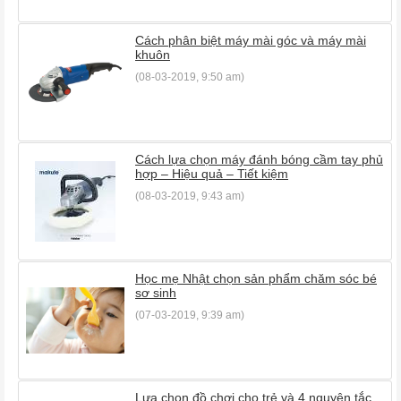
Cách phân biệt máy mài góc và máy mài
khuôn
(08-03-2019, 9:50 am)
Cách lựa chọn máy đánh bóng cầm tay phủ
hợp – Hiệu quả – Tiết kiệm
(08-03-2019, 9:43 am)
Học mẹ Nhật chọn sản phẩm chăm sóc bé
sơ sinh
(07-03-2019, 9:39 am)
Lựa chọn đồ chơi cho trẻ và 4 nguyên tắc