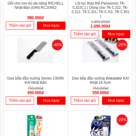
Gối cho con bú đa năng RICHELL
Lõi lọc thay thế Panasonic TK-
Nhật Bản (GHI) RC20952
CJ22C1 ( Dùng cho TK-CJ22, TK-
CJ12, TK-CJ21, TK-CJ11, TK-CJ01
)
980.000đ
1.890.000đ
Thêm vào giỏ
Mua ngay
1.690.000đ
Thêm vào giỏ
Mua ngay
-40%
-25%
Dao bếp đầu vuông Series 1300N
Dao bếp đầu vuông Wakatake KAI
KAI Nhật Bản
Nhật 16.5cm
750.000đ
750.000đ
450.000đ
559.000đ
Thêm vào giỏ
Mua ngay
Thêm vào giỏ
Mua ngay
-10%