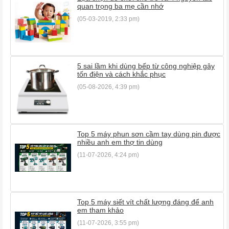
quan trọng ba mẹ cần nhớ
(05-03-2019, 2:33 pm)
5 sai lầm khi dùng bếp từ công nghiệp gây
tốn điện và cách khắc phục
(05-08-2026, 4:39 pm)
Top 5 máy phun sơn cầm tay dùng pin được
nhiều anh em thợ tin dùng
(11-07-2026, 4:24 pm)
Top 5 máy siết vít chất lượng đáng để anh
em tham khảo
(11-07-2026, 3:55 pm)