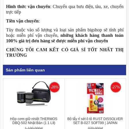
Hình thức vận chuyển
: Chuyển qua bưu điện, tàu, xe, chuyển
trực tiếp
Tiền vận chuyển
:
Tùy thuộc vào số lượng và loại sản phẩm bigshop sẽ tính phí
hoặc miễn phí vận chuyển,
những khách hàng thanh toán
100% giá trị đơn hàng sẽ được miễn phí vận chuyển
CHÚNG TÔI CAM KẾT CÓ GIÁ SỈ TỐT NHẤT THỊ
TRƯỜNG
Sản phẩm liên quan
-28%
-27%
Hộp cơm giữ nhiệt THERMOS
Bộ tẩy rỉ sét ô tô RUST DISSOLVER
DBQ-502 Nhật Bản (1.1 Lít)
SET B-027 SOFT99 | JAPAN
1.100.000đ
370.000đ