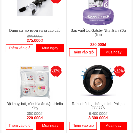
Dụng cụ mở rượu vang cao cấp
Sáp vuốt tóc Gatsby Nhật Bản 80g
(tím)
299.000đ
275.000đ
220.000đ
Thêm vào giỏ
Mua ngay
Thêm vào giỏ
Mua ngay
-37%
-12%
Bộ khay, bát, cốc thìa ăn dặm Hello
Robot hút bụi thông minh Philips
Kitty
FC8776
350.000đ
9.400.000đ
220.000đ
8.300.000đ
Thêm vào giỏ
Mua ngay
Thêm vào giỏ
Mua ngay