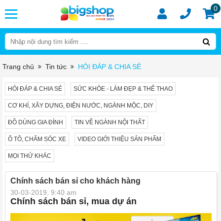
0
Trang chủ
Tin tức
HỎI ĐÁP & CHIA SẺ
HỎI ĐÁP & CHIA SẺ
SỨC KHỎE - LÀM ĐẸP & THỂ THAO
CƠ KHÍ, XÂY DỰNG, ĐIỆN NƯỚC, NGÀNH MỘC, DIY
ĐỒ DÙNG GIA ĐÌNH
TIN VỀ NGÀNH NỘI THẤT
Ô TÔ, CHĂM SÓC XE
VIDEO GIỚI THIỆU SẢN PHẨM
MỌI THỬ KHÁC
Chính sách bán sỉ cho khách hàng
30-03-2019, 9:40 am
Chính sách bán sỉ, mua dự án