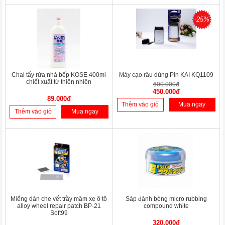
-25%
Chai tẩy rửa nhà bếp KOSE 400ml
Máy cạo râu dùng Pin KAI KQ1109
chiết xuất từ thiên nhiên
600.000đ
450.000đ
89.000đ
Thêm vào giỏ
Mua ngay
Thêm vào giỏ
Mua ngay
Miếng dán che vết trầy mâm xe ô tô
Sáp đánh bóng micro rubbing
alloy wheel repair patch BP-21
compound white
Soft99
320.000đ