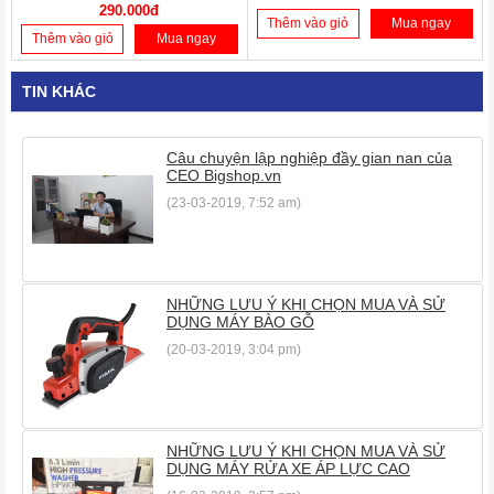
290.000đ
Thêm vào giỏ
Mua ngay
Thêm vào giỏ
Mua ngay
TIN KHÁC
Câu chuyện lập nghiệp đầy gian nan của
CEO Bigshop.vn
(23-03-2019, 7:52 am)
NHỮNG LƯU Ý KHI CHỌN MUA VÀ SỬ
DỤNG MÁY BÀO GỖ
(20-03-2019, 3:04 pm)
NHỮNG LƯU Ý KHI CHỌN MUA VÀ SỬ
DỤNG MÁY RỬA XE ÁP LỰC CAO