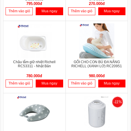
795.000đ
270.000đ
Thêm vào giỏ
Mua ngay
Thêm vào giỏ
Mua ngay
Chậu tắm giữ nhiệt Richell
GỐI CHO CON BÚ ĐA NĂNG
RC53311 - Nhật Bản
RICHELL (XANH LƠ) RC20951
780.000đ
980.000đ
Thêm vào giỏ
Mua ngay
Thêm vào giỏ
Mua ngay
-11%