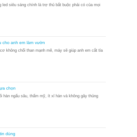
 led siêu sáng chính là trợ thủ bắt buộc phải có của mọi
ữu cho anh em làm vườn
g cơ không chổi than mạnh mẽ, máy sẽ giúp anh em cắt tỉa
lựa chọn
i hàn ngấu sâu, thẩm mỹ, ít xỉ hàn và không gây thủng
tin dùng