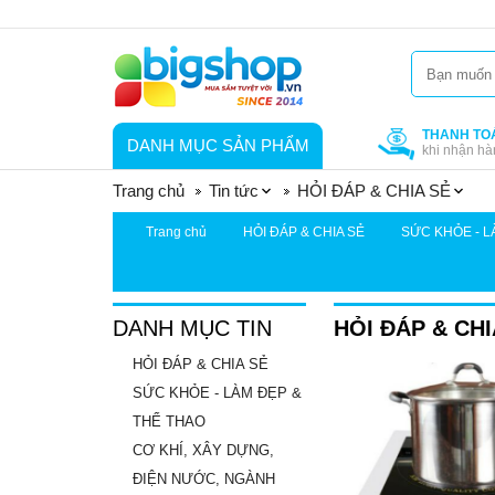
THANH TO
DANH MỤC SẢN PHẨM
khi nhận hà
Trang chủ
Tin tức
HỎI ĐÁP & CHIA SẺ
Trang chủ
HỎI ĐÁP & CHIA SẺ
SỨC KHỎE - L
DANH MỤC TIN
HỎI ĐÁP & CHI
HỎI ĐÁP & CHIA SẺ
SỨC KHỎE - LÀM ĐẸP &
THỂ THAO
CƠ KHÍ, XÂY DỰNG,
ĐIỆN NƯỚC, NGÀNH