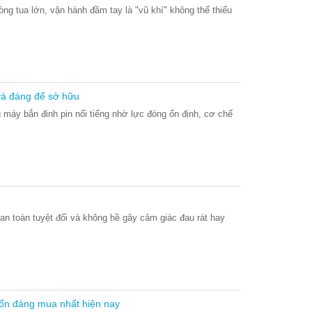
g tua lớn, vận hành đầm tay là "vũ khí" không thể thiếu
và đáng để sở hữu
máy bắn đinh pin nổi tiếng nhờ lực đóng ổn định, cơ chế
, an toàn tuyệt đối và không hề gây cảm giác đau rát hay
 ổn đáng mua nhất hiện nay