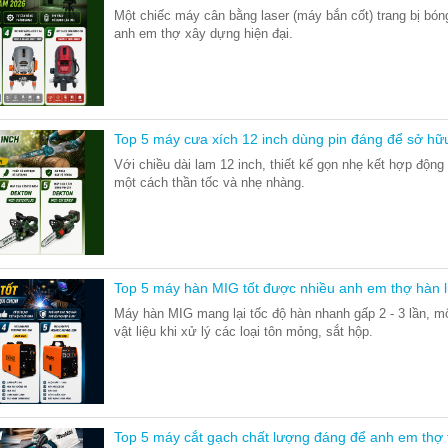
Một chiếc máy cân bằng laser (máy bắn cốt) trang bị bóng
anh em thợ xây dựng hiện đại.
Top 5 máy cưa xích 12 inch dùng pin đáng để sở h
Với chiều dài lam 12 inch, thiết kế gọn nhẹ kết hợp độn
một cách thần tốc và nhẹ nhàng.
Top 5 máy hàn MIG tốt được nhiều anh em thợ hàn 
Máy hàn MIG mang lại tốc độ hàn nhanh gấp 2 - 3 lần, mố
vật liệu khi xử lý các loại tôn mỏng, sắt hộp.
Top 5 máy cắt gạch chất lượng đáng để anh em thợ 