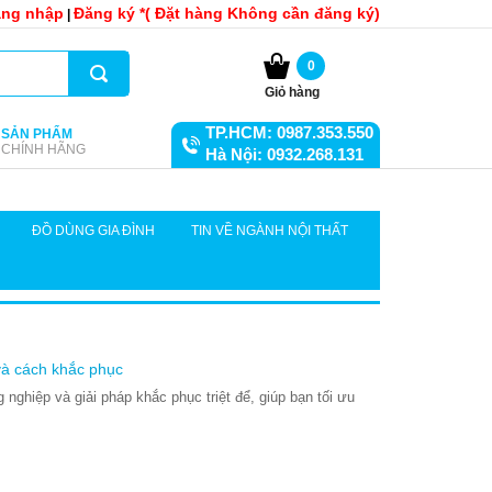
ng nhập
Đăng ký *( Đặt hàng Không cần đăng ký)
|
0
Giỏ hàng
TP.HCM: 0987.353.550
SẢN PHẨM
CHÍNH HÃNG
Hà Nội: 0932.268.131
ĐỒ DÙNG GIA ĐÌNH
TIN VỀ NGÀNH NỘI THẤT
 và cách khắc phục
ng nghiệp và giải pháp khắc phục triệt để, giúp bạn tối ưu