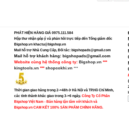
PHÁT HIỆN HÀNG GIẢ 0975.111.584
Hộp thư nhận góp ý và phản hồi trực tiếp đến Tổng giám đốc
Bigshop.vn khactu@bigshop.vn
Mail hỗ trợ Nhà Cung Cấp, Đối tác: bigshopads@gmail.com
Mail hỗ trợ khách hàng: bigshopads@gmail.com
Website cùng hệ thống công ty:
Bigshop.vn
***
kingtools.vn
***
shopcokhi.vn
***
Thời gian giao hàng trong 2->48h ở Hà Nội và TP.Hồ Chí Minh,
các tỉnh thành khác giao trong 3->6 ngày.
Công Ty Cổ Phần
Bigshop Việt Nam - Bán hàng tận tâm với khách và
Bigshop.vn CAM KẾT 100% SẢN PHẨM CHÍNH HÃNG.