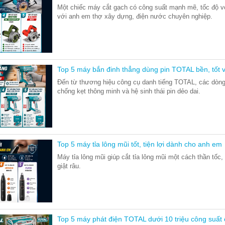
Một chiếc máy cắt gạch có công suất mạnh mẽ, tốc độ vòn
với anh em thợ xây dựng, điện nước chuyên nghiệp.
Top 5 máy bắn đinh thẳng dùng pin TOTAL bền, tốt 
Đến từ thương hiệu công cụ danh tiếng TOTAL, các dòng 
chống kẹt thông minh và hệ sinh thái pin dẻo dai.
Top 5 máy tỉa lông mũi tốt, tiện lợi dành cho anh em
Máy tỉa lông mũi giúp cắt tỉa lông mũi một cách thần tốc
giật râu.
Top 5 máy phát điện TOTAL dưới 10 triệu công suất