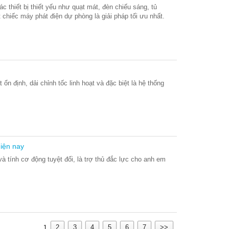
c thiết bị thiết yếu như quạt mát, đèn chiếu sáng, tủ
t chiếc máy phát điện dự phòng là giải pháp tối ưu nhất.
n định, dải chỉnh tốc linh hoạt và đặc biệt là hệ thống
iện nay
 tính cơ động tuyệt đối, là trợ thủ đắc lực cho anh em
2
3
4
5
6
7
>>
1