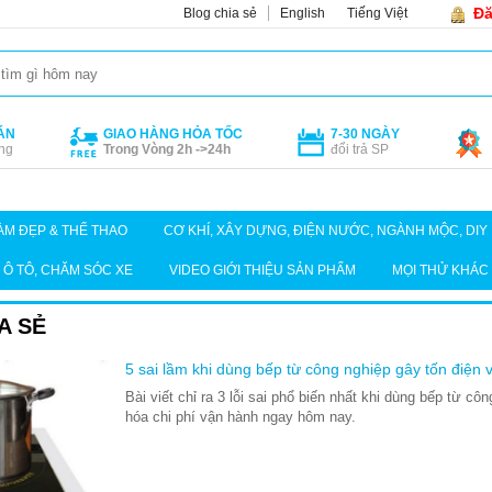
Đă
Blog chia sẻ
English
Tiếng Việt
ÁN
GIAO HÀNG HỎA TỐC
7-30 NGÀY
ng
Trong Vòng 2h ->24h
đổi trả SP
ÀM ĐẸP & THỂ THAO
CƠ KHÍ, XÂY DỰNG, ĐIỆN NƯỚC, NGÀNH MỘC, DIY
Ô TÔ, CHĂM SÓC XE
VIDEO GIỚI THIỆU SẢN PHẨM
MỌI THỬ KHÁC
A SẺ
5 sai lầm khi dùng bếp từ công nghiệp gây tốn điện
Bài viết chỉ ra 3 lỗi sai phổ biến nhất khi dùng bếp từ cô
hóa chi phí vận hành ngay hôm nay.