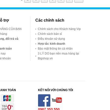
ỗ trợ
Các chính sách
 HÀNG CỦA BẠN
Chính sách cho Khách hàng Vip
 hàng
Chính sách bán sỉ
ng, đổi trả và
Điều khoản sử dụng
Hợp tác kinh doanh
anh toán
Bảo mật thông tin cá nhân
 nay
3 LÝ DO bạn nên mua hàng tại
ài khoản
Bigshop.vn
HANH TOÁN
KẾT NỐI VỚI CHÚNG TÔI
0987.353.550