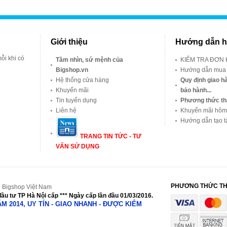
Giới thiệu
Hướng dẫn h
ỗi khi có
Tầm nhìn, sứ mệnh của
KIỂM TRA ĐƠN
Bigshop.vn
Hướng dẫn mua
Hệ thống cửa hàng
Quy định giao hà
Khuyến mãi
bảo hành...
Tin tuyển dụng
Phương thức th
Liên hệ
Khuyến mãi hôm
Hướng dẫn tạo t
TRANG TIN TỨC - TƯ
VẤN SỬ DỤNG
PHƯƠNG THỨC T
 Bigshop Việt Nam
ầu tư TP Hà Nội cấp *** Ngày cấp lần đầu 01/03/2016.
NĂM 2014, UY TÍN - GIAO NHANH - ĐƯỢC KIỂM