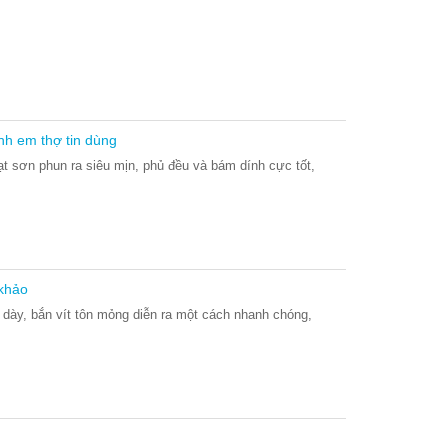
nh em thợ tin dùng
t sơn phun ra siêu mịn, phủ đều và bám dính cực tốt,
 khảo
ỗ dày, bắn vít tôn mỏng diễn ra một cách nhanh chóng,