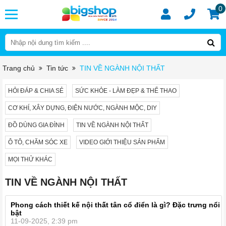
0
Trang chủ
Tin tức
TIN VỀ NGÀNH NỘI THẤT
HỎI ĐÁP & CHIA SẺ
SỨC KHỎE - LÀM ĐẸP & THỂ THAO
CƠ KHÍ, XÂY DỰNG, ĐIỆN NƯỚC, NGÀNH MỘC, DIY
ĐỒ DÙNG GIA ĐÌNH
TIN VỀ NGÀNH NỘI THẤT
Ô TÔ, CHĂM SÓC XE
VIDEO GIỚI THIỆU SẢN PHẨM
MỌI THỬ KHÁC
TIN VỀ NGÀNH NỘI THẤT
Phong cách thiết kế nội thất tân cổ điển là gì? Đặc trưng nổi
bật
11-09-2025, 2:39 pm