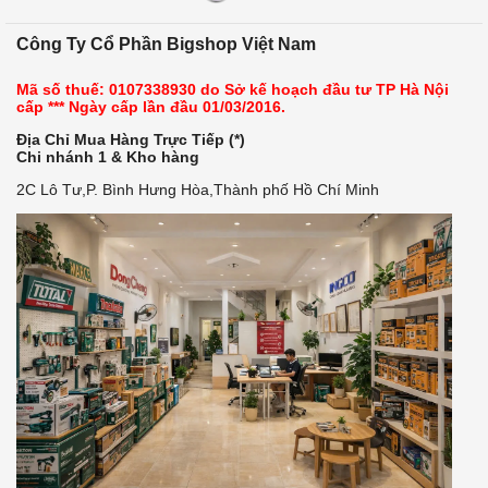
Công Ty Cổ Phần Bigshop Việt Nam
Mã số thuế: 0107338930 do Sở kế hoạch đầu tư TP Hà Nội
cấp *** Ngày cấp lần đầu 01/03/2016.
Địa Chỉ Mua Hàng Trực Tiếp (*)
Chi nhánh 1 & Kho hàng
2C Lô Tư,P. Bình Hưng Hòa,Thành phố Hồ Chí Minh