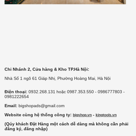
Chi Nhánh 2, Cửa hàng & Kho TP.Hà Nội:
Nhà Số 1 ngõ 61 Giáp Nhị, Phường Hoàng Mai, Hà Nội
Điện thoại:
0932.268.131 hoặc 0987.353.550 - 0986777803 -
0981222654
Email:
bigshopads@gmail.com
Website cùng hệ thống công ty:
-
bigshop.vn
kingtools.vn
(Qúy khách Đặt Hàng một cách dễ dàng mà không cần phải
đăng ký, đăng nhập)