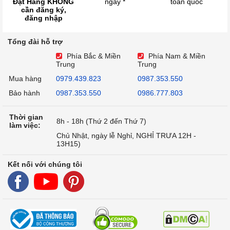
Đặt Hàng KHÔNG
ngày *
toàn quốc
cần đăng ký,
đăng nhập
Tổng đài hỗ trợ
Phía Bắc & Miền
Phía Nam & Miền
Trung
Trung
Mua hàng
0979.439.823
0987.353.550
Bảo hành
0987.353.550
0986.777.803
Thời gian
8h - 18h (Thứ 2 đến Thứ 7)
làm việc:
Chủ Nhật, ngày lễ Nghỉ, NGHỈ TRƯA 12H -
13H15)
Kết nối với chúng tôi