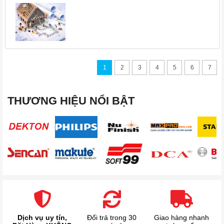
1
2
3
4
5
6
7
THƯƠNG HIỆU NỔI BẬT
Dịch vụ uy tín,
Đổi trả trong 30
Giao hàng nhanh