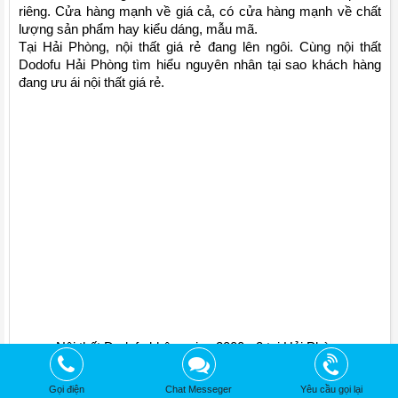
riêng. Cửa hàng mạnh về giá cả, có cửa hàng mạnh về chất 
lượng sản phẩm hay kiểu dáng, mẫu mã. 
Tại Hải Phòng, nội thất giá rẻ đang lên ngôi. Cùng nội thất 
Dodofu Hải Phòng tìm hiểu nguyên nhân tại sao khách hàng 
đang ưu ái nội thất giá rẻ.
Nội thất Dodofu không gian 2000m2 tại Hải Phòng
Nội thất giá rẻ đa dạng kiểu dáng, mẫu 
Gọi điện
Chat Messeger
Yêu cầu gọi lại