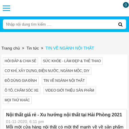
0
Trang chủ
Tin tức
TIN VỀ NGÀNH NỘI THẤT
HỎI ĐÁP & CHIA SẺ
SỨC KHỎE - LÀM ĐẸP & THỂ THAO
CƠ KHÍ, XÂY DỰNG, ĐIỆN NƯỚC, NGÀNH MỘC, DIY
ĐỒ DÙNG GIA ĐÌNH
TIN VỀ NGÀNH NỘI THẤT
Ô TÔ, CHĂM SÓC XE
VIDEO GIỚI THIỆU SẢN PHẨM
MỌI THỬ KHÁC
Nội thất giá rẻ - Xu hướng nội thất tại Hải Phòng 2021
01-11-2020, 6:11 pm
Mỗi một cửa hàng nội thất có một thế mạnh về về sản phẩm 