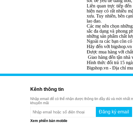
sóc bé yêu dễ dàng hơn,
Liên quan trực tiếp đến
hiện nay có rất nhiều m
xưa. Tuy nhiên, bên cạn
lao đao.
Các mẹ nên chọn những 
sắc đa dạng và phong ph
những sản phẩm chât lượn
Ngoài ra các bạn còn có
Hãy đến với bigshop.vn 
Được mua hàng với chất 
Giao hàng đến tận nhà 
Hình thức đổi trả 15 ng
Bigshop.vn - Địa chỉ mua
Kênh thông tin
Nhập email để có thể nhận được thông tin đầy đủ và mới nhất m
khuyến mãi
Xem phiên bản mobile