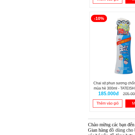
-10%
Chai xịt phun sương chố
mùa hè 300ml - TATEIS
185.000đ
205.00
Thêm vào giỏ
M
Chào mừng các bạn đến 
Gian hàng
đồ dùng cho 