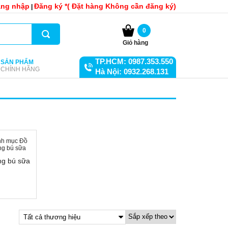
ng nhập
Đăng ký *( Đặt hàng Không cần đăng ký)
|
0
Giỏ hàng
TP.HCM: 0987.353.550
SẢN PHẨM
CHÍNH HÃNG
Hà Nội: 0932.268.131
ng bú sữa
Tất cả thương hiệu