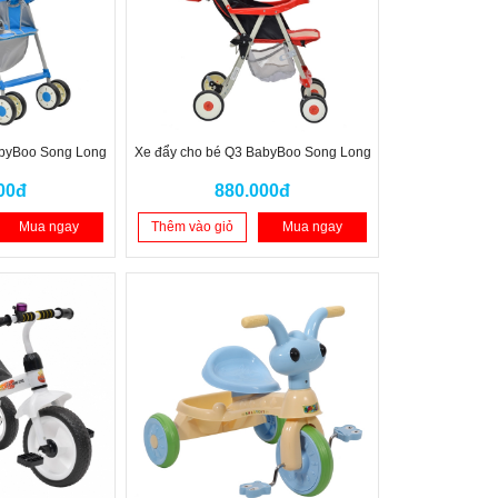
abyBoo Song Long
Xe đẩy cho bé Q3 BabyBoo Song Long
00đ
880.000đ
Mua ngay
Thêm vào giỏ
Mua ngay