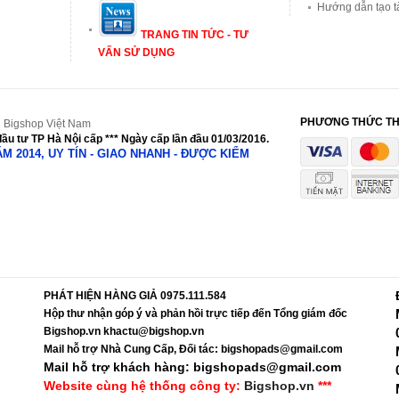
Hướng dẫn tạo t
TRANG TIN TỨC - TƯ
VẤN SỬ DỤNG
PHƯƠNG THỨC T
 Bigshop Việt Nam
ầu tư TP Hà Nội cấp *** Ngày cấp lần đầu 01/03/2016.
NĂM 2014, UY TÍN - GIAO NHANH - ĐƯỢC KIỂM
PHÁT HIỆN HÀNG GIẢ 0975.111.584
Hộp thư nhận góp ý và phản hồi trực tiếp đến Tổng giám đốc
Bigshop.vn khactu@bigshop.vn
Mail hỗ trợ Nhà Cung Cấp, Đối tác: bigshopads@gmail.com
Mail hỗ trợ khách hàng: bigshopads@gmail.com
Website cùng hệ thống công ty:
Bigshop.vn
***