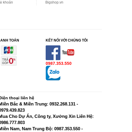
ài khoản
Bigshop.vn
HANH TOÁN
KẾT NỐI VỚI CHÚNG TÔI
0987.353.550
Điện thoại liên hệ
Miền Bắc & Miền Trung: 0932.268.131 -
0979.439.823
Mua Cho Dự Án, Công ty, Xưởng Xin Liên Hệ:
0986.777.803
Miền Nam, Nam Trung Bộ: 0987.353.550 -