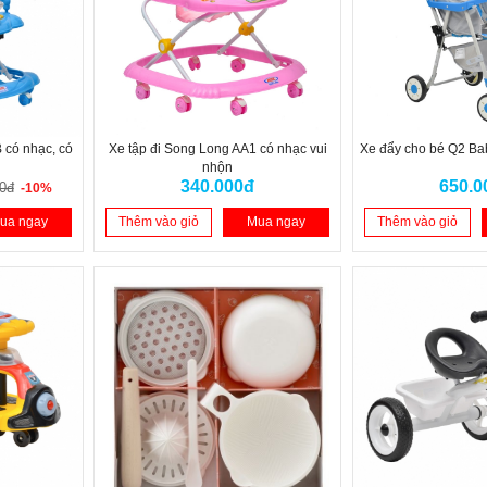
 có nhạc, có
Xe tập đi Song Long AA1 có nhạc vui
Xe đẩy cho bé Q2 B
nhộn
340.000đ
650.0
0đ
-10%
ua ngay
Thêm vào giỏ
Mua ngay
Thêm vào giỏ