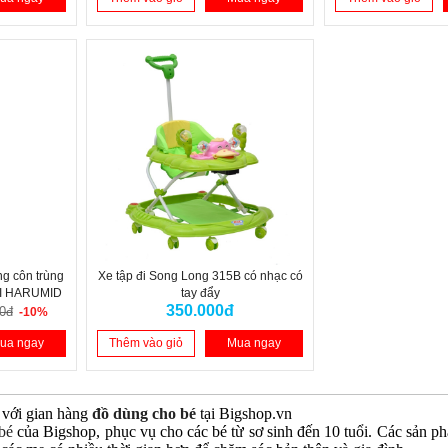
ng côn trùng
Xe tập đi Song Long 315B có nhạc có
HI HARUMID
tay đẩy
350.000đ
0đ
-10%
ua ngay
Thêm vào giỏ
Mua ngay
với gian hàng
đồ dùng cho bé
tại Bigshop.vn
bé
của Bigshop, phục vụ cho các bé từ sơ sinh đến 10 tuổi. Các sản p