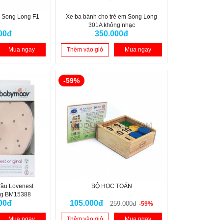
m Song Long F1
Xe ba bánh cho trẻ em Song Long
301A không nhạc
00đ
350.000đ
Mua ngay
Thêm vào giỏ
Mua ngay
-59%
đầu Lovenest
BỘ HỌC TOÁN
ng BM15388
00đ
105.000đ
259.000đ
-59%
Mua ngay
Thêm vào giỏ
Mua ngay