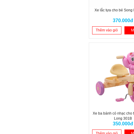
Xe lắc tựa cho bé Song
370.000đ
Thêm vào giỏ
M
Xe ba bánh có nhạc cho 
Long 301B
350.000đ
Thêm vào giỏ
M