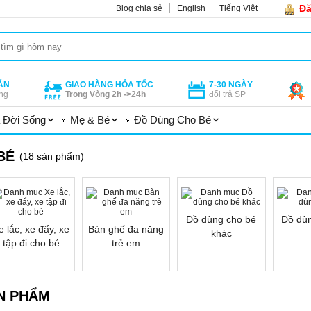
Đă
Blog chia sẻ
English
Tiếng Việt
ÁN
GIAO HÀNG HỎA TỐC
7-30 NGÀY
ng
Trong Vòng 2h ->24h
đổi trả SP
 Đời Sống
Mẹ & Bé
Đồ Dùng Cho Bé
BÉ
(18 sản phẩm)
Đồ dùng cho bé
Đồ dù
e lắc, xe đẩy, xe
Bàn ghế đa năng
khác
tập đi cho bé
trẻ em
N PHẨM