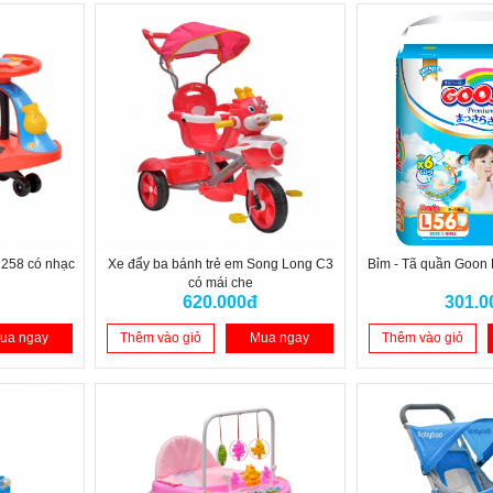
1258 có nhạc
Xe đẩy ba bánh trẻ em Song Long C3
Bỉm - Tã quần Goon
có mái che
620.000đ
301.0
ua ngay
Thêm vào giỏ
Mua ngay
Thêm vào giỏ