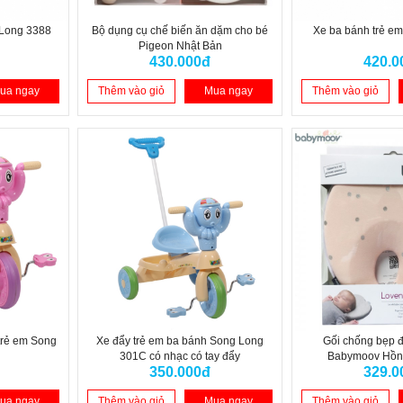
 Long 3388
Bộ dụng cụ chế biến ăn dặm cho bé
Xe ba bánh trẻ e
Pigeon Nhật Bản
430.000đ
420.0
ua ngay
Thêm vào giỏ
Mua ngay
Thêm vào giỏ
trẻ em Song
Xe đẩy trẻ em ba bánh Song Long
Gối chống bẹp 
301C có nhạc có tay đẩy
Babymoov Hồ
350.000đ
329.0
ua ngay
Thêm vào giỏ
Mua ngay
Thêm vào giỏ