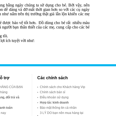
dùng hằng ngày chúng ta sử dụng cho bé. Bởi vậy, nên
on dễ dàng và đỡ mất thời gian hơn so với các cụ ngày
như nấm trên thị trường thật giả lẫn lộn khiến các mẹ
é được bảo vệ tốt hơn. Đồ dùng cho bé rất nhiều màu
 người bạn thân thiết của các mẹ, cung cấp cho các bé
 tôi.
ợi ích tuyệt vời như:
ỗ trợ
Các chính sách
 HÀNG CỦA BẠN
Chính sách cho Khách hàng Vip
 hàng
Chính sách bán sỉ
ng, đổi trả và
Điều khoản sử dụng
Hợp tác kinh doanh
anh toán
Bảo mật thông tin cá nhân
 nay
3 LÝ DO bạn nên mua hàng tại