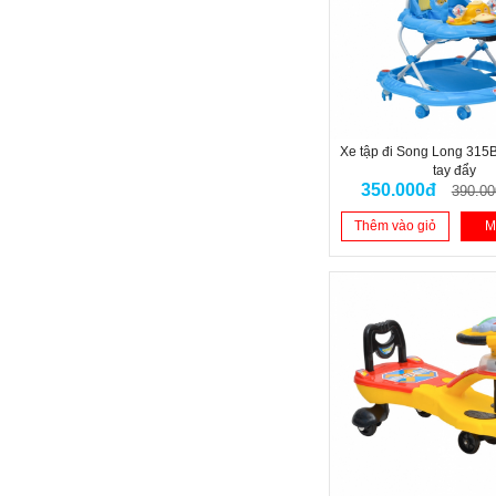
Xe tập đi Song Long 315B
tay đẩy
350.000đ
390.00
Thêm vào giỏ
M