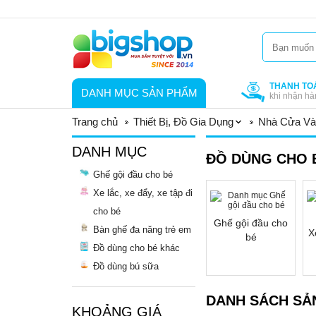
THANH TO
DANH MỤC SẢN PHẨM
khi nhận hà
Trang chủ
Thiết Bị, Đồ Gia Dụng
Nhà Cửa Và
DANH MỤC
ĐỒ DÙNG CHO 
Ghế gội đầu cho bé
Xe lắc, xe đẩy, xe tập đi
cho bé
Ghế gội đầu cho
Bàn ghế đa năng trẻ em
X
bé
Đồ dùng cho bé khác
Đồ dùng bú sữa
DANH SÁCH SẢ
KHOẢNG GIÁ