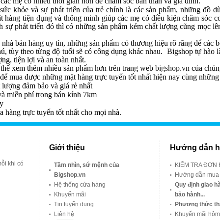
 các mẹ có nhiều thời gian hơn để chăm sóc bản thân và gia đình.
 sức khỏe và sự phát triển của trẻ chính là các sản phẩm, những đồ 
ặt hàng tiện dụng và thông minh giúp các mẹ có điều kiện chăm sóc c
h sự phát triển đó thì có những sản phẩm kém chất lượng cũng mọc lên 
nhà bán hàng uy tín, những sản phẩm có thương hiệu rõ rãng để các b
ú, tùy theo từng độ tuổi sẽ có công dụng khác nhau. Bigshop tự hào là
g, tiện lợi và an toàn nhất.
 thể xem thêm nhiều sản phẩm hơn trên trang web
bigshop.v
n của chúng
để mua được những mặt hàng trực tuyến tốt nhất hiện nay cùng những l
lượng đảm bảo và giá rẻ nhất
và miễn phí trong bán kính 7km
ày
 hàng trực tuyến tốt nhất cho mọi nhà.
Giới thiệu
Hướng dẫn h
ỗi khi có
Tầm nhìn, sứ mệnh của
KIỂM TRA ĐƠN
Bigshop.vn
Hướng dẫn mua
Hệ thống cửa hàng
Quy định giao hà
Khuyến mãi
bảo hành...
Tin tuyển dụng
Phương thức th
Liên hệ
Khuyến mãi hôm