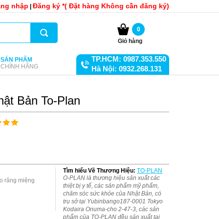
ng nhập
Đăng ký *( Đặt hàng Không cần đăng ký)
|
0
Giỏ hàng
TP.HCM: 0987.353.550
SẢN PHẨM
CHÍNH HÃNG
Hà Nội: 0932.268.131
hật Bản To-Plan
Tìm hiểu Về Thương Hiệu:
TO-PLAN
O-PLAN là thương hiệu sản xuất các
thiệt bị y tế, các sản phẩm mỹ phẩm,
chăm sóc sức khỏe của Nhật Bản, có
trụ sở tại Yubinbango187-0001 Tokyo
Kodaira Onuma-cho 2-47-3, các sản
phẩm của TO-PLAN đều sản xuất tại