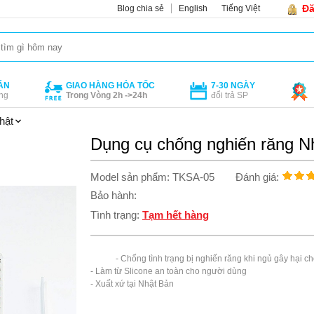
Đă
Blog chia sẻ
English
Tiếng Việt
ÁN
GIAO HÀNG HỎA TỐC
7-30 NGÀY
ng
Trong Vòng 2h ->24h
đổi trả SP
hật
Dụng cụ chống nghiến răng N
Model sản phẩm: TKSA-05
Đánh giá:
Bảo hành:
Tình trạng:
Tạm hết hàng
            - Chống tình trạng bị nghiến răng khi ngủ gây hại cho răng miệng

- Làm từ Slicone an toàn cho người dùng

- Xuất xứ tại Nhật Bản
