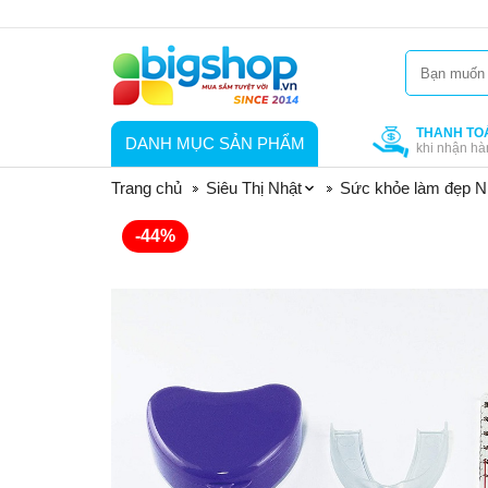
THANH TO
DANH MỤC SẢN PHẨM
khi nhận hà
Trang chủ
Siêu Thị Nhật
Sức khỏe làm đẹp N
-44%