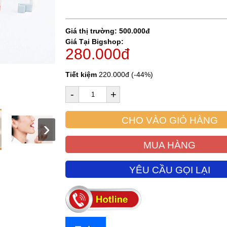
Giá thị trường: 500.000đ
Giá Tại Bigshop:
280.000đ
Tiết kiệm
220.000đ (-44%)
-
+
CHO VÀO GIỎ HÀNG
MUA HÀNG
YÊU CẦU GỌI LẠI