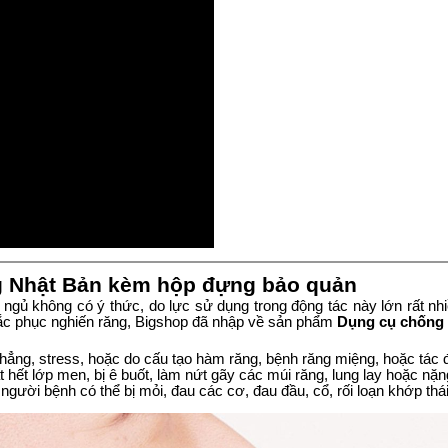
g Nhật Bản kèm hộp đựng bảo quản
 ngủ không có ý thức, do lực sử dụng trong động tác này lớn rất nhi
c phục nghiến răng, Bigshop đã nhập về sản phẩm
Dụng cụ chống 
hẳng, stress, hoặc do cấu tạo hàm răng, bệnh răng miệng, hoặc tác 
ất hết lớp men, bị ê buốt, làm nứt gãy các múi răng, lung lay hoặc nặn
gười bệnh có thể bị mỏi, đau các cơ, đau đầu, cổ, rối loạn khớp thá