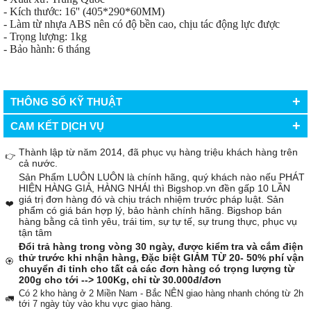
- Kích thước: 16'' (405*290*60MM)
- Làm từ nhựa ABS nên có độ bền cao, chịu tác động lực được
- Trọng lượng: 1kg
- Bảo hành: 6 tháng
+
THÔNG SỐ KỸ THUẬT
+
CAM KẾT DỊCH VỤ
Thành lập từ năm 2014, đã phục vụ hàng triệu khách hàng trên
👉
cả nước.
Sản Phẩm LUÔN LUÔN là chính hãng, quý khách nào nếu PHÁT
HIỆN HÀNG GIẢ, HÀNG NHÁI thì Bigshop.vn đền gấp 10 LẦN
giá trị đơn hàng đó và chịu trách nhiệm trước pháp luật. Sản
❤️
phẩm có giá bán hợp lý, bảo hành chính hãng. Bigshop bán
hàng bằng cả tình yêu, trái tim, sự tự tế, sự trung thực, phục vụ
tận tâm
Đổi trả hàng trong vòng 30 ngày, được kiểm tra và cắm điện
thử trước khi nhận hàng, Đặc biệt GIẢM TỪ 20- 50% phí vận
🏵️
chuyển đi tỉnh cho tất cả các đơn hàng có trọng lượng từ
200g cho tới --> 100Kg, chỉ từ 30.000đ/đơn
Có 2 kho hàng ở 2 Miền Nam - Bắc NÊN giao hàng nhanh chóng từ 2h
🚛
tới 7 ngày tùy vào khu vực giao hàng.