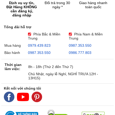
Dịch vụ uy tín,
Đổi trả trong 30
Giao hàng nhanh
Đặt Hàng KHÔNG
ngày *
toàn quốc
cần đăng ký,
đăng nhập
Tổng đài hỗ trợ
Phía Bắc & Miền
Phía Nam & Miền
Trung
Trung
Mua hàng
0979.439.823
0987.353.550
Bảo hành
0987.353.550
0986.777.803
Thời gian
8h - 18h (Thứ 2 đến Thứ 7)
làm việc:
Chủ Nhật, ngày lễ Nghỉ, NGHỈ TRƯA 12H -
13H15)
Kết nối với chúng tôi