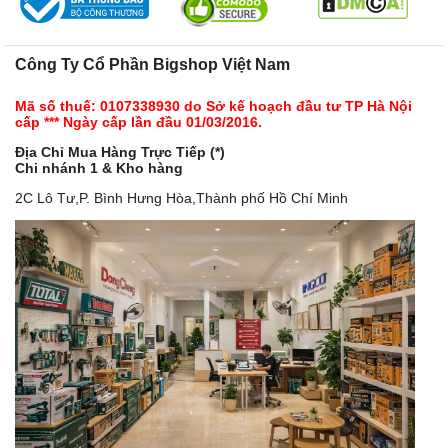
Công Ty Cổ Phần Bigshop Việt Nam
Mã số thuế: 0107338930 do Sở kế hoạch đầu tư TP Hà Nội
cấp *** Ngày cấp lần đầu 01/03/2016.
Địa Chỉ Mua Hàng Trực Tiếp (*)
Chi nhánh 1 & Kho hàng
2C Lô Tư,P. Bình Hưng Hòa,Thành phố Hồ Chí Minh