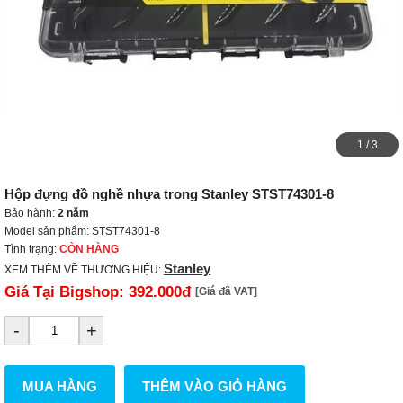
1
/
3
Hộp đựng đồ nghề nhựa trong Stanley STST74301-8
Bảo hành:
2 năm
Model sản phẩm: STST74301-8
Tình trạng:
CÒN HÀNG
Stanley
XEM THÊM VỀ THƯƠNG HIỆU:
Giá Tại Bigshop:
392.000đ
[Giá đã VAT]
-
+
MUA HÀNG
THÊM VÀO GIỎ HÀNG