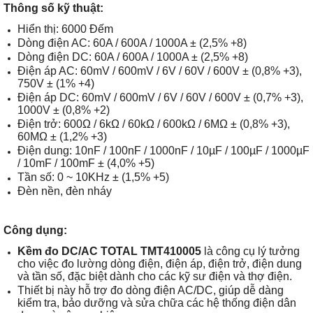
Thông số kỹ thuật:
Hiển thị: 6000 Đếm
Dòng điện AC: 60A / 600A / 1000A ± (2,5% +8)
Dòng điện DC: 60A / 600A / 1000A ± (2,5% +8)
Điện áp AC: 60mV / 600mV / 6V / 60V / 600V ± (0,8% +3),
750V ± (1% +4)
Điện áp DC: 60mV / 600mV / 6V / 60V / 600V ± (0,7% +3),
1000V ± (0,8% +2)
Điện trở: 600Ω / 6kΩ / 60kΩ / 600kΩ / 6MΩ ± (0,8% +3),
60MΩ ± (1,2% +3)
Điện dung: 10nF / 100nF / 1000nF / 10µF / 100µF / 1000µF
/ 10mF / 100mF ± (4,0% +5)
Tần số: 0 ~ 10KHz ± (1,5% +5)
Đèn nền, đèn nháy
Công dụng:
Kềm đo DC/AC TOTAL TMT410005
là công cụ lý tưởng
cho việc đo lường dòng điện, điện áp, điện trở, điện dung
và tần số, đặc biệt dành cho các kỹ sư điện và thợ điện.
Thiết bị này hỗ trợ đo dòng điện AC/DC, giúp dễ dàng
kiểm tra, bảo dưỡng và sửa chữa các hệ thống điện dân