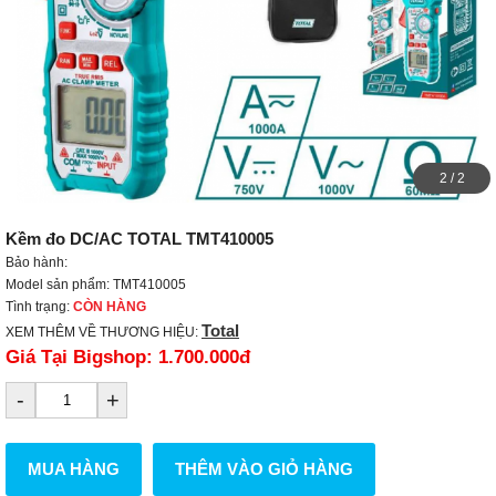
2
/
2
Kềm đo DC/AC TOTAL TMT410005
Bảo hành:
Model sản phẩm: TMT410005
Tình trạng:
CÒN HÀNG
Total
XEM THÊM VỀ THƯƠNG HIỆU:
Giá Tại Bigshop:
1.700.000đ
-
+
MUA HÀNG
THÊM VÀO GIỎ HÀNG