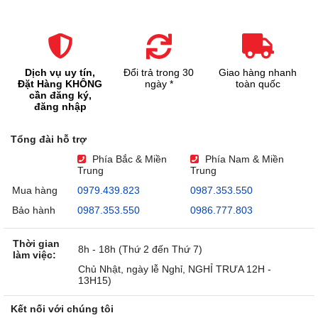
Dịch vụ uy tín,
Đổi trả trong 30
Giao hàng nhanh
Đặt Hàng KHÔNG
ngày *
toàn quốc
cần đăng ký,
đăng nhập
Tổng đài hỗ trợ
Phía Bắc & Miền
Phía Nam & Miền
Trung
Trung
Mua hàng
0979.439.823
0987.353.550
Bảo hành
0987.353.550
0986.777.803
Thời gian
8h - 18h (Thứ 2 đến Thứ 7)
làm việc:
Chủ Nhật, ngày lễ Nghỉ, NGHỈ TRƯA 12H -
13H15)
Kết nối với chúng tôi