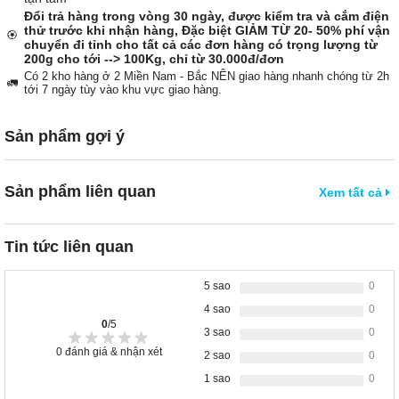
Đổi trả hàng trong vòng 30 ngày, được kiểm tra và cắm điện
thử trước khi nhận hàng, Đặc biệt GIẢM TỪ 20- 50% phí vận
🏵️
chuyển đi tỉnh cho tất cả các đơn hàng có trọng lượng từ
200g cho tới --> 100Kg, chỉ từ 30.000đ/đơn
Có 2 kho hàng ở 2 Miền Nam - Bắc NÊN giao hàng nhanh chóng từ 2h
🚛
tới 7 ngày tùy vào khu vực giao hàng.
Sản phẩm gợi ý
Sản phẩm liên quan
Xem tất cả
Tin tức liên quan
5 sao
0
4 sao
0
0
/5
3 sao
0
0
đánh giá & nhận xét
2 sao
0
1 sao
0