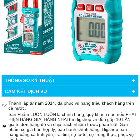
+
THÔNG SỐ KỸ THUẬT
+
CAM KẾT DỊCH VỤ
Thành lập từ năm 2014, đã phục vụ hàng triệu khách hàng trên
👉
cả nước.
Sản Phẩm LUÔN LUÔN là chính hãng, quý khách nào nếu PHÁT
HIỆN HÀNG GIẢ, HÀNG NHÁI thì Bigshop.vn đền gấp 10 LẦN
giá trị đơn hàng đó và chịu trách nhiệm trước pháp luật. Sản
❤️
phẩm có giá bán hợp lý, bảo hành chính hãng. Bigshop bán
hàng bằng cả tình yêu, trái tim, sự tự tế, sự trung thực, phục vụ
tận tâm