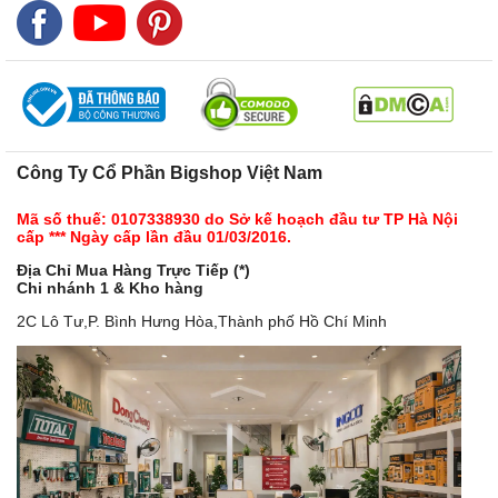
Công Ty Cổ Phần Bigshop Việt Nam
Mã số thuế: 0107338930 do Sở kế hoạch đầu tư TP Hà Nội
cấp *** Ngày cấp lần đầu 01/03/2016.
Địa Chỉ Mua Hàng Trực Tiếp (*)
Chi nhánh 1 & Kho hàng
2C Lô Tư,P. Bình Hưng Hòa,Thành phố Hồ Chí Minh