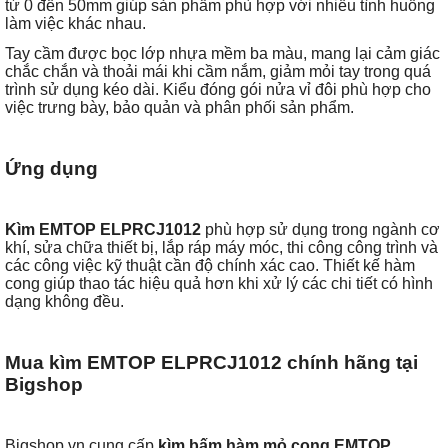
từ 0 đến 50mm giúp sản phẩm phù hợp với nhiều tình huống
làm việc khác nhau.
Tay cầm được bọc lớp nhựa mềm ba màu, mang lại cảm giác
chắc chắn và thoải mái khi cầm nắm, giảm mỏi tay trong quá
trình sử dụng kéo dài. Kiểu đóng gói nửa vỉ đôi phù hợp cho
việc trưng bày, bảo quản và phân phối sản phẩm.
Ứng dụng
Kìm EMTOP ELPRCJ1012
phù hợp sử dụng trong ngành cơ
khí, sửa chữa thiết bị, lắp ráp máy móc, thi công công trình và
các công việc kỹ thuật cần độ chính xác cao. Thiết kế hàm
cong giúp thao tác hiệu quả hơn khi xử lý các chi tiết có hình
dạng không đều.
Mua kìm EMTOP ELPRCJ1012 chính hãng tại
Bigshop
Bigshop.vn cung cấp
kìm bấm hàm mỏ cong EMTOP