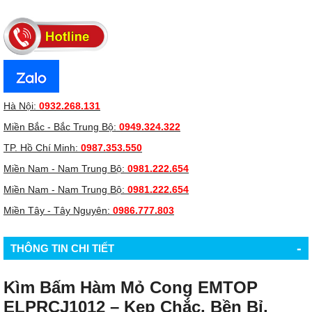
Hà Nội:
0932.268.131
Miền Bắc - Bắc Trung Bộ:
0949.324.322
TP. Hồ Chí Minh:
0987.353.550
Miền Nam - Nam Trung Bộ:
0981.222.654
Miền Nam - Nam Trung Bộ:
0981.222.654
Miền Tây - Tây Nguyên:
0986.777.803
-
THÔNG TIN CHI TIẾT
Kìm Bấm Hàm Mỏ Cong EMTOP
ELPRCJ1012 – Kẹp Chắc, Bền Bỉ,