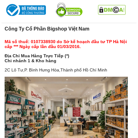
Công Ty Cổ Phần Bigshop Việt Nam
Mã số thuế: 0107338930 do Sở kế hoạch đầu tư TP Hà Nội
cấp *** Ngày cấp lần đầu 01/03/2016.
Địa Chỉ Mua Hàng Trực Tiếp (*)
Chi nhánh 1 & Kho hàng
2C Lô Tư,P. Bình Hưng Hòa,Thành phố Hồ Chí Minh