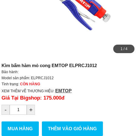
1
/
4
Kìm bấm hàm mỏ cong EMTOP ELPRCJ1012
Bảo hành:
Model sản phẩm: ELPRCJ1012
Tình trạng:
CÒN HÀNG
EMTOP
XEM THÊM VỀ THƯƠNG HIỆU:
Giá Tại Bigshop:
175.000đ
-
+
MUA HÀNG
THÊM VÀO GIỎ HÀNG