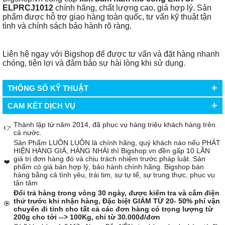
ELPRCJ1012
chính hãng, chất lượng cao, giá hợp lý. Sản
phẩm được hỗ trợ giao hàng toàn quốc, tư vấn kỹ thuật tận
tình và chính sách bảo hành rõ ràng.
Liên hệ ngay với Bigshop để được tư vấn và đặt hàng nhanh
chóng, tiện lợi và đảm bảo sự hài lòng khi sử dụng.
+
THÔNG SỐ KỸ THUẬT
+
CAM KẾT DỊCH VỤ
Thành lập từ năm 2014, đã phục vụ hàng triệu khách hàng trên
👉
cả nước.
Sản Phẩm LUÔN LUÔN là chính hãng, quý khách nào nếu PHÁT
HIỆN HÀNG GIẢ, HÀNG NHÁI thì Bigshop.vn đền gấp 10 LẦN
giá trị đơn hàng đó và chịu trách nhiệm trước pháp luật. Sản
❤️
phẩm có giá bán hợp lý, bảo hành chính hãng. Bigshop bán
hàng bằng cả tình yêu, trái tim, sự tự tế, sự trung thực, phục vụ
tận tâm
Đổi trả hàng trong vòng 30 ngày, được kiểm tra và cắm điện
thử trước khi nhận hàng, Đặc biệt GIẢM TỪ 20- 50% phí vận
🏵️
chuyển đi tỉnh cho tất cả các đơn hàng có trọng lượng từ
200g cho tới --> 100Kg, chỉ từ 30.000đ/đơn