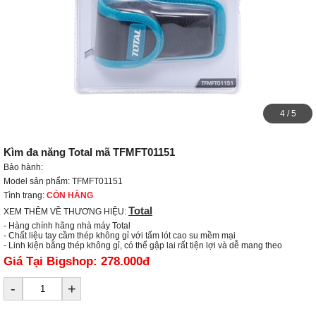
4
/
5
Kìm đa năng Total mã TFMFT01151
Bảo hành:
Model sản phẩm: TFMFT01151
Tình trạng:
CÒN HÀNG
Total
XEM THÊM VỀ THƯƠNG HIỆU:
- Hàng chính hãng nhà máy Total

- Chất liệu tay cầm thép không gỉ với tấm lót cao su mềm mại

- Linh kiện bằng thép không gỉ, có thể gập lai rất tiện lợi và dễ mang theo
Giá Tại Bigshop:
278.000đ
-
+