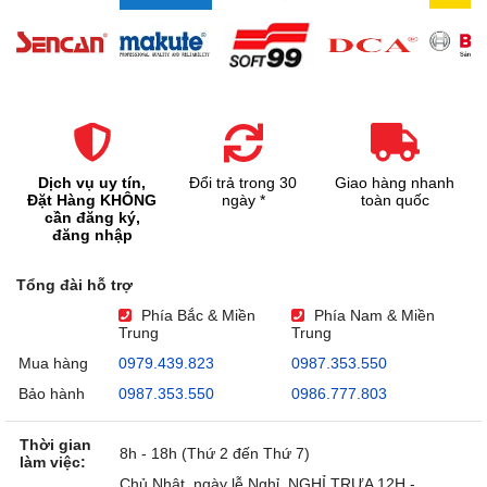
Dịch vụ uy tín,
Đổi trả trong 30
Giao hàng nhanh
Đặt Hàng KHÔNG
ngày *
toàn quốc
cần đăng ký,
đăng nhập
Tổng đài hỗ trợ
Phía Bắc & Miền
Phía Nam & Miền
Trung
Trung
Mua hàng
0979.439.823
0987.353.550
Bảo hành
0987.353.550
0986.777.803
Thời gian
8h - 18h (Thứ 2 đến Thứ 7)
làm việc:
Chủ Nhật, ngày lễ Nghỉ, NGHỈ TRƯA 12H -