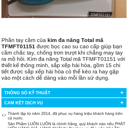
Phần tay cầm của
kìm đa năng Total mã
TFMFT01151
được bọc cao su cao cấp giúp bạn
cầm chắc tay, chống trơn trượt khi chẳng may tay
ra mồ hôi. Kìm đa năng Total mã TFMFT01151 với
thiết kế thông minh, sắp xếp hài hòa, gồm 15 chi
tiết được sắp xếp hài hòa có thể kéo ra hay gập
vào một cách dễ dàng vào mỗi lần sử dụng.
+
THÔNG SỐ KỸ THUẬT
+
CAM KẾT DỊCH VỤ
Thành lập từ năm 2014, đã phục vụ hàng triệu khách hàng trên
👉
cả nước.
Sản Phẩm LUÔN LUÔN là chính hãng, quý khách nào nếu PHÁT