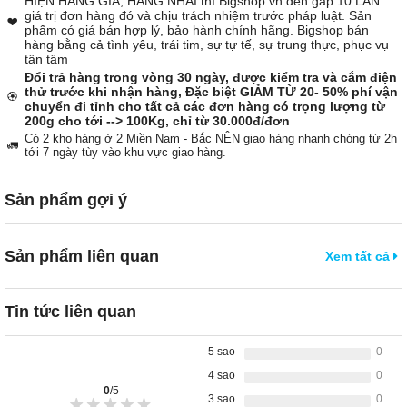
HIỆN HÀNG GIẢ, HÀNG NHÁI thì Bigshop.vn đền gấp 10 LẦN
giá trị đơn hàng đó và chịu trách nhiệm trước pháp luật. Sản
❤️
phẩm có giá bán hợp lý, bảo hành chính hãng. Bigshop bán
hàng bằng cả tình yêu, trái tim, sự tự tế, sự trung thực, phục vụ
tận tâm
Đổi trả hàng trong vòng 30 ngày, được kiểm tra và cắm điện
thử trước khi nhận hàng, Đặc biệt GIẢM TỪ 20- 50% phí vận
🏵️
chuyển đi tỉnh cho tất cả các đơn hàng có trọng lượng từ
200g cho tới --> 100Kg, chỉ từ 30.000đ/đơn
Có 2 kho hàng ở 2 Miền Nam - Bắc NÊN giao hàng nhanh chóng từ 2h
🚛
tới 7 ngày tùy vào khu vực giao hàng.
Sản phẩm gợi ý
Sản phẩm liên quan
Xem tất cả
Tin tức liên quan
5 sao
0
4 sao
0
0
/5
3 sao
0