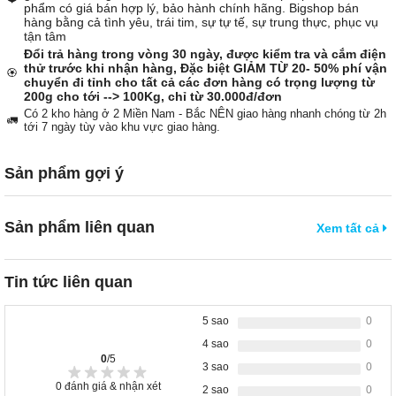
phẩm có giá bán hợp lý, bảo hành chính hãng. Bigshop bán
hàng bằng cả tình yêu, trái tim, sự tự tế, sự trung thực, phục vụ
tận tâm
Đổi trả hàng trong vòng 30 ngày, được kiểm tra và cắm điện
thử trước khi nhận hàng, Đặc biệt GIẢM TỪ 20- 50% phí vận
🏵️
chuyển đi tỉnh cho tất cả các đơn hàng có trọng lượng từ
200g cho tới --> 100Kg, chỉ từ 30.000đ/đơn
Có 2 kho hàng ở 2 Miền Nam - Bắc NÊN giao hàng nhanh chóng từ 2h
🚛
tới 7 ngày tùy vào khu vực giao hàng.
Sản phẩm gợi ý
Sản phẩm liên quan
Xem tất cả
Tin tức liên quan
5 sao
0
4 sao
0
0
/5
3 sao
0
0
đánh giá & nhận xét
2 sao
0