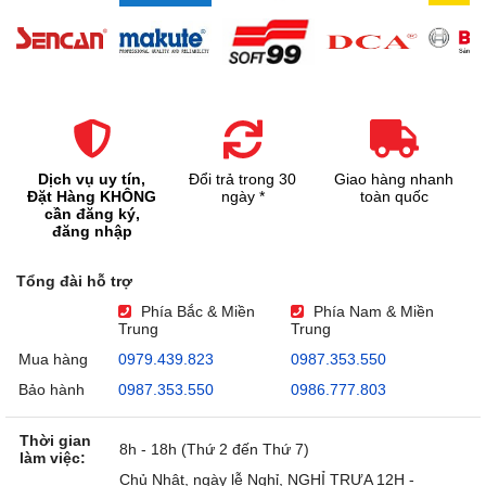
Dịch vụ uy tín,
Đổi trả trong 30
Giao hàng nhanh
Đặt Hàng KHÔNG
ngày *
toàn quốc
cần đăng ký,
đăng nhập
Tổng đài hỗ trợ
Phía Bắc & Miền
Phía Nam & Miền
Trung
Trung
Mua hàng
0979.439.823
0987.353.550
Bảo hành
0987.353.550
0986.777.803
Thời gian
8h - 18h (Thứ 2 đến Thứ 7)
làm việc:
Chủ Nhật, ngày lễ Nghỉ, NGHỈ TRƯA 12H -