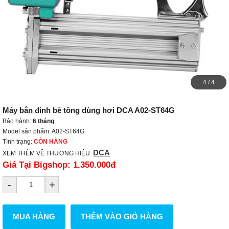
4
/
4
Máy bắn đinh bê tông dùng hơi DCA A02-ST64G
Bảo hành:
6 tháng
Model sản phẩm: A02-ST64G
Tình trạng:
CÒN HÀNG
DCA
XEM THÊM VỀ THƯƠNG HIỆU:
Giá Tại Bigshop:
1.350.000đ
-
+
MUA HÀNG
THÊM VÀO GIỎ HÀNG