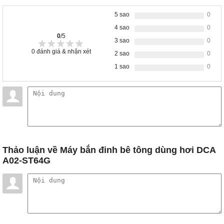
5 sao
0
4 sao
0
0
/5
3 sao
0
0
đánh giá & nhận xét
2 sao
0
1 sao
0
Thảo luận
về Máy bắn đinh bê tông dùng hơi DCA
A02-ST64G