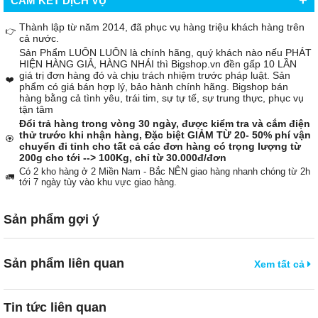
+
CAM KẾT DỊCH VỤ
Thành lập từ năm 2014, đã phục vụ hàng triệu khách hàng trên
👉
cả nước.
Sản Phẩm LUÔN LUÔN là chính hãng, quý khách nào nếu PHÁT
HIỆN HÀNG GIẢ, HÀNG NHÁI thì Bigshop.vn đền gấp 10 LẦN
giá trị đơn hàng đó và chịu trách nhiệm trước pháp luật. Sản
❤️
phẩm có giá bán hợp lý, bảo hành chính hãng. Bigshop bán
hàng bằng cả tình yêu, trái tim, sự tự tế, sự trung thực, phục vụ
tận tâm
Đổi trả hàng trong vòng 30 ngày, được kiểm tra và cắm điện
thử trước khi nhận hàng, Đặc biệt GIẢM TỪ 20- 50% phí vận
🏵️
chuyển đi tỉnh cho tất cả các đơn hàng có trọng lượng từ
200g cho tới --> 100Kg, chỉ từ 30.000đ/đơn
Có 2 kho hàng ở 2 Miền Nam - Bắc NÊN giao hàng nhanh chóng từ 2h
🚛
tới 7 ngày tùy vào khu vực giao hàng.
Sản phẩm gợi ý
Sản phẩm liên quan
Xem tất cả
Tin tức liên quan