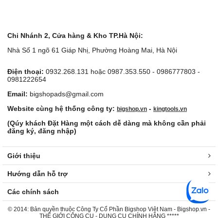
Chi Nhánh 2, Cửa hàng & Kho TP.Hà Nội:
Nhà Số 1 ngõ 61 Giáp Nhị, Phường Hoàng Mai, Hà Nội
Điện thoại:
0932.268.131 hoặc 0987.353.550 - 0986777803 -
0981222654
Email:
bigshopads@gmail.com
Website cùng hệ thống công ty:
-
bigshop.vn
kingtools.vn
(Qúy khách Đặt Hàng một cách dễ dàng mà không cần phải
đăng ký, đăng nhập)
Giới thiệu
Hướng dẫn hỗ trợ
Các chính sách
© 2014: Bản quyền thuộc Công Ty Cổ Phần Bigshop Việt Nam - Bigshop.vn -
THẾ GIỚI CÔNG CỤ - DỤNG CỤ CHÍNH HÃNG *****