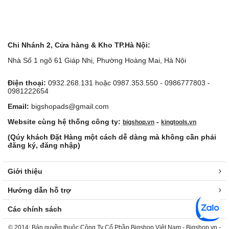
Chi Nhánh 2, Cửa hàng & Kho TP.Hà Nội:
Nhà Số 1 ngõ 61 Giáp Nhị, Phường Hoàng Mai, Hà Nội
Điện thoại:
0932.268.131 hoặc 0987.353.550 - 0986777803 -
0981222654
Email:
bigshopads@gmail.com
Website cùng hệ thống công ty:
-
bigshop.vn
kingtools.vn
(Qúy khách Đặt Hàng một cách dễ dàng mà không cần phải
đăng ký, đăng nhập)
Giới thiệu
Hướng dẫn hỗ trợ
Các chính sách
© 2014: Bản quyền thuộc Công Ty Cổ Phần Bigshop Việt Nam - Bigshop.vn -