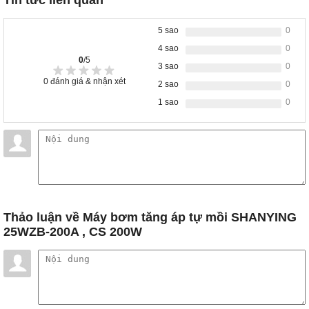
Tin tức liên quan
5 sao
0
4 sao
0
0
/5
3 sao
0
0
đánh giá & nhận xét
2 sao
0
1 sao
0
Thảo luận
về Máy bơm tăng áp tự mồi SHANYING
25WZB-200A , CS 200W