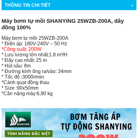
-
THÔNG TIN CHI TIẾT
Máy bơm tự mồi SHANYING 25WZB-200A, dây
đồng 100%
Máy bơm tự mồi 25WZB-200A
* Điện áp: 180V-240V – 50 Hz
*Công suất: 200W
* Lưu lượng lớn nhất:1.8 m³/H
* Đẩy cao nhất: 25 m
* Hút sâu: 8m
* Đường kính ống ra/vào: 34mm
* Tốc độ :3000r/min
*Cánh quạt đồng thau
* Size :90x50mm
*Cân nặng máy:6,90 kg