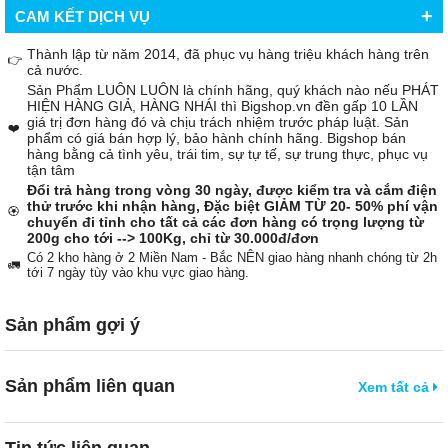
+
CAM KẾT DỊCH VỤ
Thành lập từ năm 2014, đã phục vụ hàng triệu khách hàng trên
👉
cả nước.
Sản Phẩm LUÔN LUÔN là chính hãng, quý khách nào nếu PHÁT
HIỆN HÀNG GIẢ, HÀNG NHÁI thì Bigshop.vn đền gấp 10 LẦN
giá trị đơn hàng đó và chịu trách nhiệm trước pháp luật. Sản
❤️
phẩm có giá bán hợp lý, bảo hành chính hãng. Bigshop bán
hàng bằng cả tình yêu, trái tim, sự tự tế, sự trung thực, phục vụ
tận tâm
Đổi trả hàng trong vòng 30 ngày, được kiểm tra và cắm điện
thử trước khi nhận hàng, Đặc biệt GIẢM TỪ 20- 50% phí vận
🏵️
chuyển đi tỉnh cho tất cả các đơn hàng có trọng lượng từ
200g cho tới --> 100Kg, chỉ từ 30.000đ/đơn
Có 2 kho hàng ở 2 Miền Nam - Bắc NÊN giao hàng nhanh chóng từ 2h
🚛
tới 7 ngày tùy vào khu vực giao hàng.
Sản phẩm gợi ý
Sản phẩm liên quan
Xem tất cả