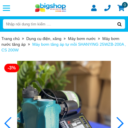
0
Trang chủ
Dụng cụ điện, xăng
Máy bơm nước
Máy bơm
nước tăng áp
Máy bơm tăng áp tự mồi SHANYING 25WZB-200A ,
CS 200W
-3%