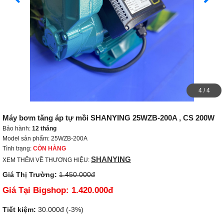
4
/
4
Máy bơm tăng áp tự mồi SHANYING 25WZB-200A , CS 200W
Bảo hành:
12 tháng
Model sản phẩm: 25WZB-200A
Tình trạng:
CÒN HÀNG
SHANYING
XEM THÊM VỀ THƯƠNG HIỆU:
Giá Thị Trường:
1.450.000đ
Giá Tại Bigshop:
1.420.000đ
Tiết kiệm:
30.000đ (-3%)