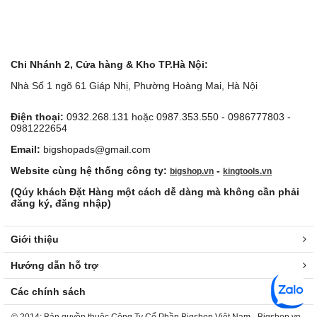
Chi Nhánh 2, Cửa hàng & Kho TP.Hà Nội:
Nhà Số 1 ngõ 61 Giáp Nhị, Phường Hoàng Mai, Hà Nội
Điện thoại:
0932.268.131 hoặc 0987.353.550 - 0986777803 -
0981222654
Email:
bigshopads@gmail.com
Website cùng hệ thống công ty:
-
bigshop.vn
kingtools.vn
(Qúy khách Đặt Hàng một cách dễ dàng mà không cần phải
đăng ký, đăng nhập)
Giới thiệu
Hướng dẫn hỗ trợ
Các chính sách
© 2014: Bản quyền thuộc Công Ty Cổ Phần Bigshop Việt Nam - Bigshop.vn -