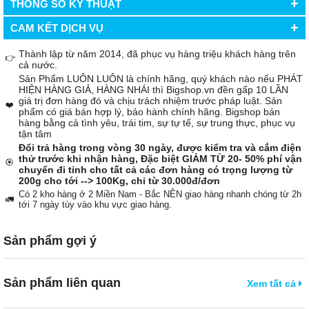
+
THÔNG SỐ KỸ THUẬT
+
CAM KẾT DỊCH VỤ
Thành lập từ năm 2014, đã phục vụ hàng triệu khách hàng trên
👉
cả nước.
Sản Phẩm LUÔN LUÔN là chính hãng, quý khách nào nếu PHÁT
HIỆN HÀNG GIẢ, HÀNG NHÁI thì Bigshop.vn đền gấp 10 LẦN
giá trị đơn hàng đó và chịu trách nhiệm trước pháp luật. Sản
❤️
phẩm có giá bán hợp lý, bảo hành chính hãng. Bigshop bán
hàng bằng cả tình yêu, trái tim, sự tự tế, sự trung thực, phục vụ
tận tâm
Đổi trả hàng trong vòng 30 ngày, được kiểm tra và cắm điện
thử trước khi nhận hàng, Đặc biệt GIẢM TỪ 20- 50% phí vận
🏵️
chuyển đi tỉnh cho tất cả các đơn hàng có trọng lượng từ
200g cho tới --> 100Kg, chỉ từ 30.000đ/đơn
Có 2 kho hàng ở 2 Miền Nam - Bắc NÊN giao hàng nhanh chóng từ 2h
🚛
tới 7 ngày tùy vào khu vực giao hàng.
Sản phẩm gợi ý
Sản phẩm liên quan
Xem tất cả