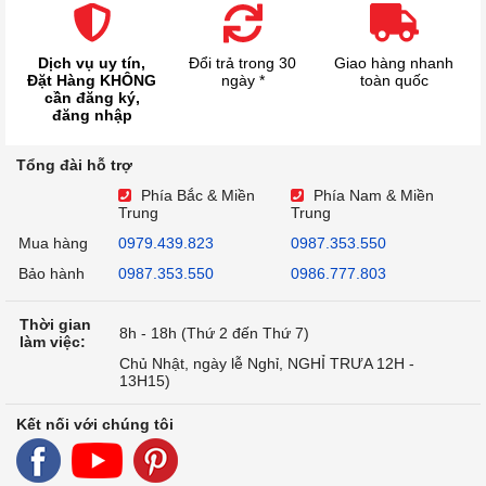
Dịch vụ uy tín,
Đổi trả trong 30
Giao hàng nhanh
Đặt Hàng KHÔNG
ngày *
toàn quốc
cần đăng ký,
đăng nhập
Tổng đài hỗ trợ
Phía Bắc & Miền
Phía Nam & Miền
Trung
Trung
Mua hàng
0979.439.823
0987.353.550
Bảo hành
0987.353.550
0986.777.803
Thời gian
8h - 18h (Thứ 2 đến Thứ 7)
làm việc:
Chủ Nhật, ngày lễ Nghỉ, NGHỈ TRƯA 12H -
13H15)
Kết nối với chúng tôi