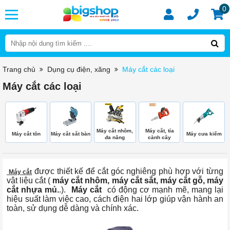
0
Trang chủ
Dụng cụ điện, xăng
Máy cắt các loại
Máy cắt các loại
Máy cắt nhôm,
Máy cắt, tỉa
Máy cắt tôn
Máy cắt sắt bàn
Máy cưa kiếm
đa năng
cành cây
được thiết kế để cắt góc nghiêng phù hợp với từng
Máy cắt
vật liệu cắt (
máy cắt nhôm, máy cắt sắt, máy cắt gỗ, máy
cắt nhựa mủ.
.).
Máy cắt
có động cơ mạnh mẽ, mang lại
hiệu suất làm việc cao, cách điện hai lớp giúp vận hành an
toàn, sử dụng dễ dàng và chính xác.