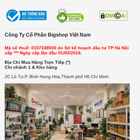
Công Ty Cổ Phần Bigshop Việt Nam
Mã số thuế: 0107338930 do Sở kế hoạch đầu tư TP Hà Nội
cấp *** Ngày cấp lần đầu 01/03/2016.
Địa Chỉ Mua Hàng Trực Tiếp (*)
Chi nhánh 1 & Kho hàng
2C Lô Tư,P. Bình Hưng Hòa,Thành phố Hồ Chí Minh