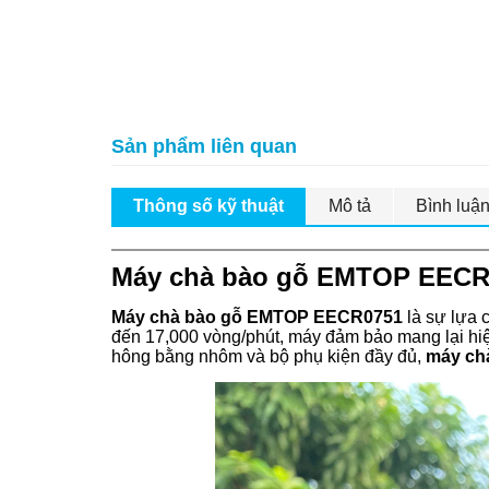
Sản phẩm liên quan
Thông số kỹ thuật
Mô tả
Bình luậ
Máy chà bào gỗ EMTOP EECR07
Máy chà bào gỗ EMTOP EECR0751
là sự lựa 
đến 17,000 vòng/phút, máy đảm bảo mang lại hiệu
hông bằng nhôm và bộ phụ kiện đầy đủ,
máy ch