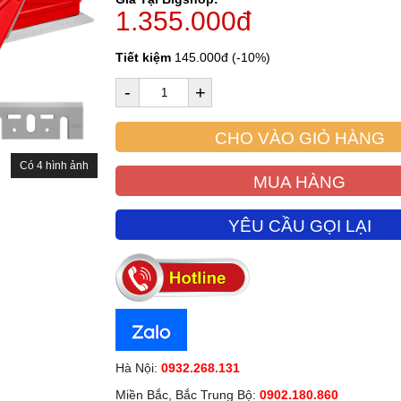
1.355.000đ
Tiết kiệm
145.000đ (-10%)
-
+
CHO VÀO GIỎ HÀNG
Có 4 hình ảnh
MUA HÀNG
YÊU CẦU GỌI LẠI
Hà Nội:
0932.268.131
Miền Bắc, Bắc Trung Bộ:
0902.180.860