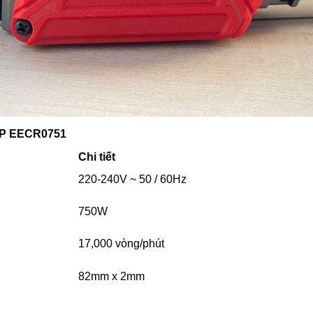
OP EECR0751
Chi tiết
220-240V ~ 50 / 60Hz
750W
17,000 vòng/phút
82mm x 2mm