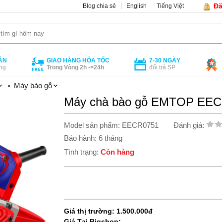
Đă
Blog chia sẻ
English
Tiếng Việt
ÁN
GIAO HÀNG HỎA TỐC
7-30 NGÀY
ng
Trong Vòng 2h ->24h
đổi trả SP
Máy bào gỗ
Máy chà bào gỗ EMTOP EE
Model sản phẩm: EECR0751
Đánh giá:
Bảo hành: 6 tháng
Tình trạng:
Còn hàng
Giá thị trường: 1.500.000đ
Giá Tại Bigshop: