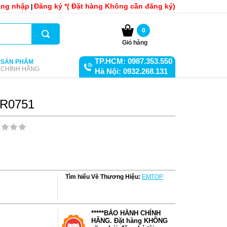
ng nhập
Đăng ký *( Đặt hàng Không cần đăng ký)
|
0
Giỏ hàng
TP.HCM: 0987.353.550
SẢN PHẨM
CHÍNH HÃNG
Hà Nội: 0932.268.131
CR0751
Tìm hiểu Về Thương Hiệu:
EMTOP
*****BẢO HÀNH CHÍNH
HÃNG. Đặt hàng KHÔNG