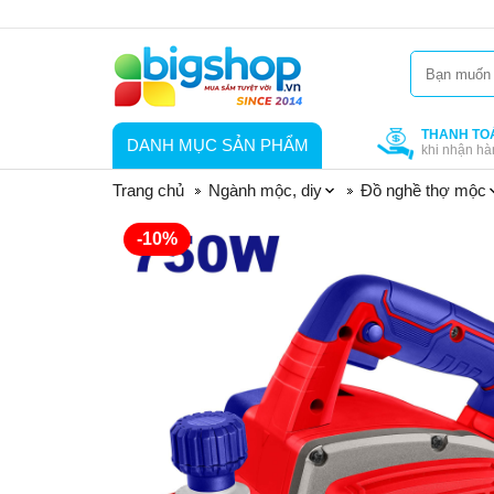
THANH TO
DANH MỤC SẢN PHẨM
khi nhận hà
Trang chủ
Ngành mộc, diy
Đồ nghề thợ mộc
-10%