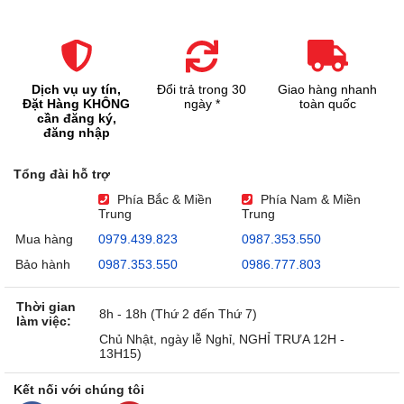
Dịch vụ uy tín,
Đổi trả trong 30
Giao hàng nhanh
Đặt Hàng KHÔNG
ngày *
toàn quốc
cần đăng ký,
đăng nhập
Tổng đài hỗ trợ
Phía Bắc & Miền
Phía Nam & Miền
Trung
Trung
Mua hàng
0979.439.823
0987.353.550
Bảo hành
0987.353.550
0986.777.803
Thời gian
8h - 18h (Thứ 2 đến Thứ 7)
làm việc:
Chủ Nhật, ngày lễ Nghỉ, NGHỈ TRƯA 12H -
13H15)
Kết nối với chúng tôi