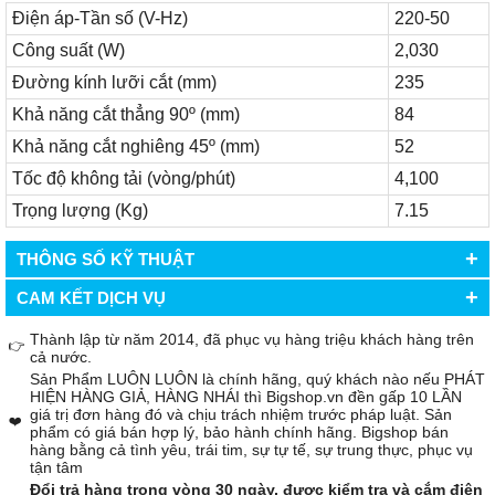
Điện áp-Tần số (V-Hz)
220-50
Công suất (W)
2,030
Đường kính lưỡi cắt (mm)
235
Khả năng cắt thẳng 90º (mm)
84
Khả năng cắt nghiêng 45º (mm)
52
Tốc độ không tải (vòng/phút)
4,100
Trọng lượng (Kg)
7.15
+
THÔNG SỐ KỸ THUẬT
+
CAM KẾT DỊCH VỤ
Thành lập từ năm 2014, đã phục vụ hàng triệu khách hàng trên
👉
cả nước.
Sản Phẩm LUÔN LUÔN là chính hãng, quý khách nào nếu PHÁT
HIỆN HÀNG GIẢ, HÀNG NHÁI thì Bigshop.vn đền gấp 10 LẦN
giá trị đơn hàng đó và chịu trách nhiệm trước pháp luật. Sản
❤️
phẩm có giá bán hợp lý, bảo hành chính hãng. Bigshop bán
hàng bằng cả tình yêu, trái tim, sự tự tế, sự trung thực, phục vụ
tận tâm
Đổi trả hàng trong vòng 30 ngày, được kiểm tra và cắm điện