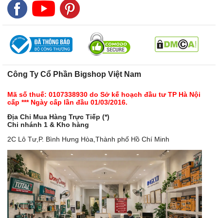
Công Ty Cổ Phần Bigshop Việt Nam
Mã số thuế: 0107338930 do Sở kế hoạch đầu tư TP Hà Nội
cấp *** Ngày cấp lần đầu 01/03/2016.
Địa Chỉ Mua Hàng Trực Tiếp (*)
Chi nhánh 1 & Kho hàng
2C Lô Tư,P. Bình Hưng Hòa,Thành phố Hồ Chí Minh