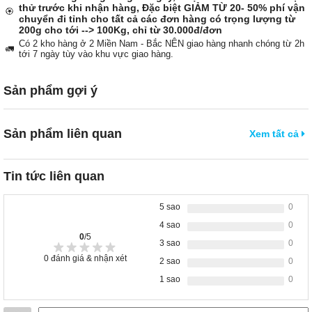
thử trước khi nhận hàng, Đặc biệt GIẢM TỪ 20- 50% phí vận
🏵️
chuyển đi tỉnh cho tất cả các đơn hàng có trọng lượng từ
200g cho tới --> 100Kg, chỉ từ 30.000đ/đơn
Có 2 kho hàng ở 2 Miền Nam - Bắc NÊN giao hàng nhanh chóng từ 2h
🚛
tới 7 ngày tùy vào khu vực giao hàng.
Sản phẩm gợi ý
Sản phẩm liên quan
Xem tất cả
Tin tức liên quan
5 sao
0
4 sao
0
0
/5
3 sao
0
0
đánh giá & nhận xét
2 sao
0
1 sao
0