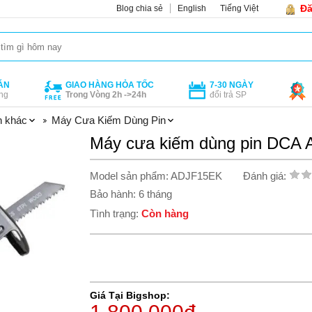
Đă
Blog chia sẻ
English
Tiếng Việt
ÁN
GIAO HÀNG HỎA TỐC
7-30 NGÀY
ng
Trong Vòng 2h ->24h
đổi trả SP
n khác
Máy Cưa Kiếm Dùng Pin
Máy cưa kiếm dùng pin DCA
Model sản phẩm: ADJF15EK
Đánh giá:
Bảo hành: 6 tháng
Tình trạng:
Còn hàng
Giá Tại Bigshop: