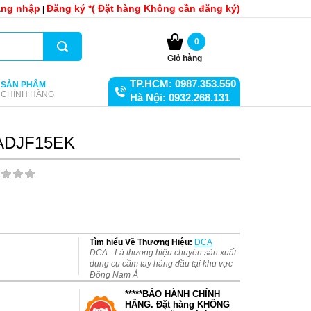
ng nhập
Đăng ký *( Đặt hàng Không cần đăng ký)
|
0
Giỏ hàng
TP.HCM: 0987.353.550
SẢN PHẨM
CHÍNH HÃNG
Hà Nội: 0932.268.131
 ADJF15EK
Tìm hiểu Về Thương Hiệu:
DCA
DCA - Là thương hiệu chuyên sản xuất
dụng cụ cầm tay hàng đầu tại khu vực
Đông Nam Á
*****BẢO HÀNH CHÍNH
HÃNG. Đặt hàng KHÔNG