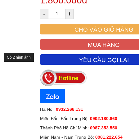
1.800.000đ
-
+
CHO VÀO GIỎ HÀNG
MUA HÀNG
Có 2 hình ảnh
YÊU CẦU GỌI LẠI
Hà Nội:
0932.268.131
Miền Bắc, Bắc Trung Bộ:
0902.180.860
Thành Phố Hồ Chí Minh:
0987.353.550
Miền Nam - Nam Trung Bộ:
0981.222.654