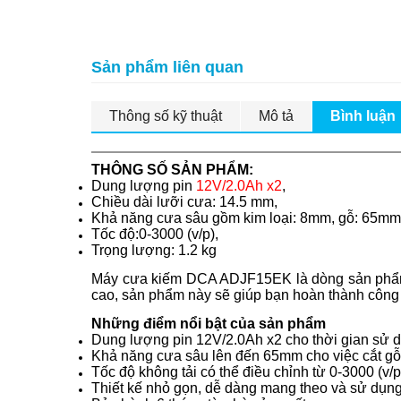
Sản phẩm liên quan
Thông số kỹ thuật
Mô tả
Bình luận
THÔNG SỐ SẢN PHẨM:
Dung lượng pin
12V/2.0Ah x2
,
Chiều dài lưỡi cưa: 14.5 mm,
Khả năng cưa sâu gồm kim loại: 8mm, gỗ: 65mm
Tốc độ:0-3000 (v/p),
Trọng lượng: 1.2 kg
Máy cưa kiếm DCA ADJF15EK là dòng sản phẩm c
cao, sản phẩm này sẽ giúp bạn hoàn thành công
Những điểm nổi bật của sản phẩm
Dung lượng pin 12V/2.0Ah x2 cho thời gian sử dụ
Khả năng cưa sâu lên đến 65mm cho việc cắt gỗ 
Tốc độ không tải có thể điều chỉnh từ 0-3000 (v/
Thiết kế nhỏ gọn, dễ dàng mang theo và sử dụng