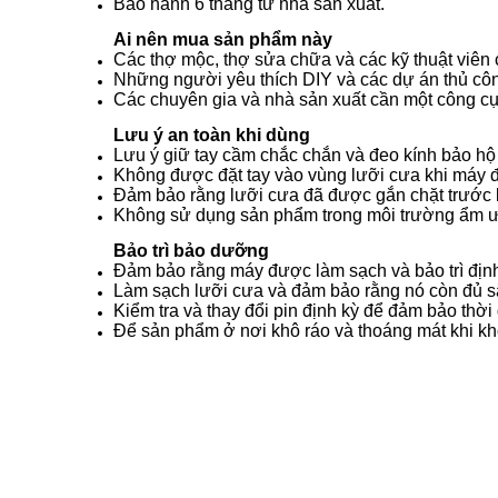
Bảo hành 6 tháng từ nhà sản xuất.
Ai nên mua sản phẩm này
Các thợ mộc, thợ sửa chữa và các kỹ thuật viên 
Những người yêu thích DIY và các dự án thủ cô
Các chuyên gia và nhà sản xuất cần một công cụ
Lưu ý an toàn khi dùng
Lưu ý giữ tay cầm chắc chắn và đeo kính bảo hộ
Không được đặt tay vào vùng lưỡi cưa khi máy 
Đảm bảo rằng lưỡi cưa đã được gắn chặt trước 
Không sử dụng sản phẩm trong môi trường ẩm 
Bảo trì bảo dưỡng
Đảm bảo rằng máy được làm sạch và bảo trì định 
Làm sạch lưỡi cưa và đảm bảo rằng nó còn đủ s
Kiểm tra và thay đổi pin định kỳ để đảm bảo thời
Để sản phẩm ở nơi khô ráo và thoáng mát khi k