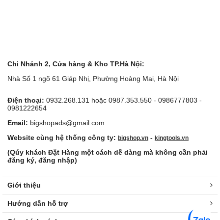
Chi Nhánh 2, Cửa hàng & Kho TP.Hà Nội:
Nhà Số 1 ngõ 61 Giáp Nhị, Phường Hoàng Mai, Hà Nội
Điện thoại:
0932.268.131 hoặc 0987.353.550 - 0986777803 -
0981222654
Email:
bigshopads@gmail.com
Website cùng hệ thống công ty:
-
bigshop.vn
kingtools.vn
(Qúy khách Đặt Hàng một cách dễ dàng mà không cần phải
đăng ký, đăng nhập)
Giới thiệu
Hướng dẫn hỗ trợ