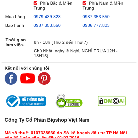
Phía Bắc & Miền
Phía Nam & Miền
Trung
Trung
Mua hàng
0979.439.823
0987.353.550
Bảo hành
0987.353.550
0986.777.803
Thời gian
8h - 18h (Thứ 2 đến Thứ 7)
làm việc:
Chủ Nhật, ngày lễ Nghỉ, NGHỈ TRƯA 12H -
13H15)
Kết nối với chúng tôi
Công Ty Cổ Phần Bigshop Việt Nam
Mã số thuế: 0107338930 do Sở kế hoạch đầu tư TP Hà Nội
cấp *** Ngày cấp lần đầu 01/03/2016.