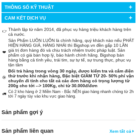
+
THÔNG SỐ KỸ THUẬT
+
CAM KẾT DỊCH VỤ
Thành lập từ năm 2014, đã phục vụ hàng triệu khách hàng trên
👉
cả nước.
Sản Phẩm LUÔN LUÔN là chính hãng, quý khách nào nếu PHÁT
HIỆN HÀNG GIẢ, HÀNG NHÁI thì Bigshop.vn đền gấp 10 LẦN
giá trị đơn hàng đó và chịu trách nhiệm trước pháp luật. Sản
❤️
phẩm có giá bán hợp lý, bảo hành chính hãng. Bigshop bán
hàng bằng cả tình yêu, trái tim, sự tự tế, sự trung thực, phục vụ
tận tâm
Đổi trả hàng trong vòng 30 ngày, được kiểm tra và cắm điện
thử trước khi nhận hàng, Đặc biệt GIẢM TỪ 20- 50% phí vận
🏵️
chuyển đi tỉnh cho tất cả các đơn hàng có trọng lượng từ
200g cho tới --> 100Kg, chỉ từ 30.000đ/đơn
Có 2 kho hàng ở 2 Miền Nam - Bắc NÊN giao hàng nhanh chóng từ 2h
🚛
tới 7 ngày tùy vào khu vực giao hàng.
Sản phẩm gợi ý
Sản phẩm liên quan
Xem tất cả