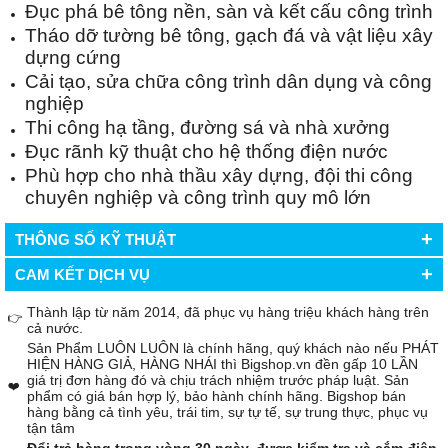
Đục phá bê tông nền, sàn và kết cấu công trình
Tháo dỡ tường bê tông, gạch đá và vật liệu xây
dựng cứng
Cải tạo, sửa chữa công trình dân dụng và công
nghiệp
Thi công hạ tầng, đường sá và nhà xưởng
Đục rãnh kỹ thuật cho hệ thống điện nước
Phù hợp cho nhà thầu xây dựng, đội thi công
chuyên nghiệp và công trình quy mô lớn
+
THÔNG SỐ KỸ THUẬT
+
CAM KẾT DỊCH VỤ
Thành lập từ năm 2014, đã phục vụ hàng triệu khách hàng trên
👉
cả nước.
Sản Phẩm LUÔN LUÔN là chính hãng, quý khách nào nếu PHÁT
HIỆN HÀNG GIẢ, HÀNG NHÁI thì Bigshop.vn đền gấp 10 LẦN
giá trị đơn hàng đó và chịu trách nhiệm trước pháp luật. Sản
❤️
phẩm có giá bán hợp lý, bảo hành chính hãng. Bigshop bán
hàng bằng cả tình yêu, trái tim, sự tự tế, sự trung thực, phục vụ
tận tâm
Đổi trả hàng trong vòng 30 ngày, được kiểm tra và cắm điện