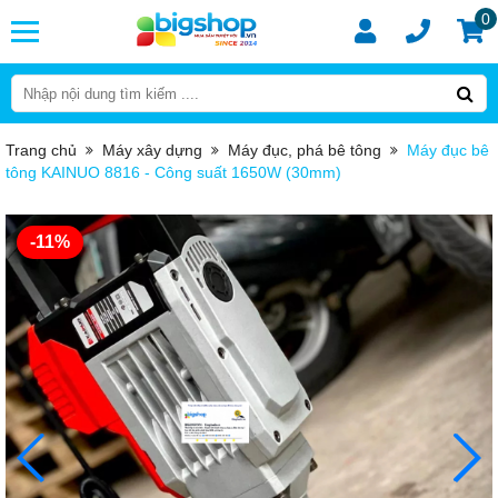
0
Trang chủ
Máy xây dựng
Máy đục, phá bê tông
Máy đục bê
tông KAINUO 8816 - Công suất 1650W (30mm)
-11%